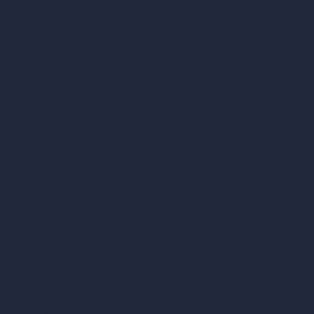
Herramientas de IA basadas en créditos
Editor de imágenes con IA (ArchiGPT)
Generador de ángulos alternativos con IA
Render a video con IA
Comparar
vs SketchUp
vs 3ds Max
vs Autocad
vs Enscape
vs Lumion
vs Twinmotion