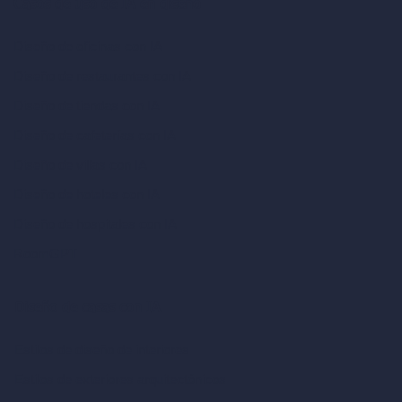
Casos de uso de IA en diseño
Diseño de oficinas con IA
Diseño de restaurantes con IA
Diseño de tiendas con IA
Diseño de cafeterías con IA
Diseño de villas con IA
Diseño de hoteles con IA
Diseño de hospitales con IA
RoomGPT
Diseño de casas con IA
Estilos de diseño de interiores
Estilos de exteriores arquitectónicos