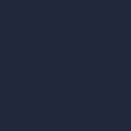
Ejemplos
Ofertas de empleo
Blog
¿Cómo funciona?
Become a Reseller
Nuestra suite de arquitectura con IA
Herramientas de arquitectura con IA
Diseño de habitaciones con IA
Diseño urbano con IA
Escenificación virtual con IA
Generador de conceptos con IA
Inpainting con IA