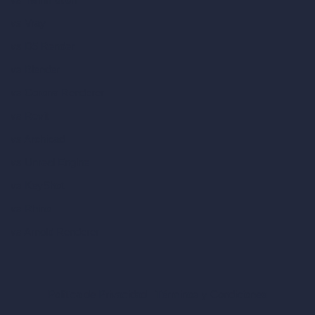
vs Vray
vs D5 Render
vs Blender
vs Corona Renderer
vs Revit
vs Archicad
vs Unreal Engine
vs KeyShot
vs Rhino
vs Arnold Renderer
Política de Privacidad
Términos y Condiciones