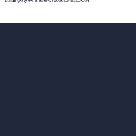
building-style-transfer-1760962348325-504
hello@archivinci.com
C/O Bmd Fox Court, 14 Gray's Inn Road,
London, England, WC1X 8HN
Empresa
Inicio
Precios
Contacto
Sobre nosotros