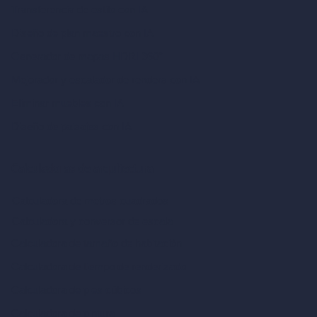
Transferencia de estilo con IA
Diseño de plan maestro con IA
Generador de mapas HDRI 360°
Mejorador y escalador de renders con IA
Eliminar muebles con IA
Diseño de paisajes con IA
Calculadoras de arquitectura
Calculadora de metros cuadrados
Calculadora y conversor de escala
Calculadora de tamaño de habitación
Calculadora de tiempo de renderizado
Calculadora de pies cúbicos
Calculadora de pintura