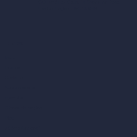
C/O Bmd Fox Court, 14 Gray's Inn Road,
London, England, WC1X 8HN
Empresa
Inicio
Precios
Contacto
Sobre nosotros
Ejemplos
Ofertas de empleo
Blog
¿Cómo funciona?