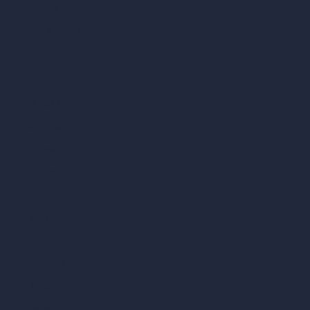
Generador de ángulos alternativos con IA
Render a video con IA
Comparar
vs SketchUp
vs 3ds Max
vs Autocad
vs Enscape
vs Lumion
vs Twinmotion
vs Vray
vs D5 Render
vs Blender
vs Corona Renderer