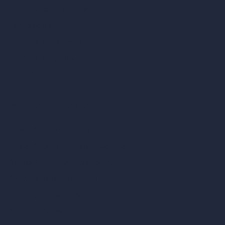
Diseño de cafeterías con IA
Diseño de villas con IA
Diseño de hoteles con IA
Diseño de hospitales con IA
RoomGPT
Diseño de casas con IA
Estilos de diseño de interiores
Estilos de exteriores arquitectónicos
Diseño de salas de estar con IA
Diseño de dormitorios con IA
Diseño de cocinas con IA
Diseño de baños con IA