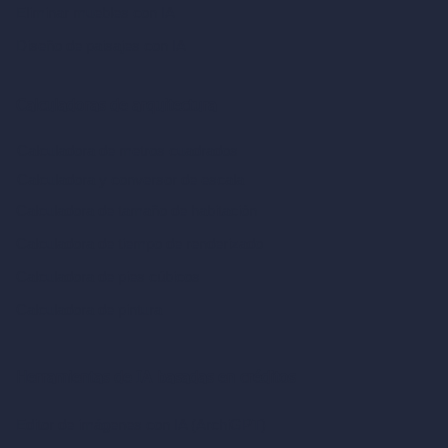
Eliminar muebles con IA
Diseño de paisajes con IA
Calculadoras de arquitectura
Calculadora de metros cuadrados
Calculadora y conversor de escala
Calculadora de tamaño de habitación
Calculadora de tiempo de renderizado
Calculadora de pies cúbicos
Calculadora de pintura
Herramientas de IA basadas en créditos
Editor de imágenes con IA (ArchiGPT)