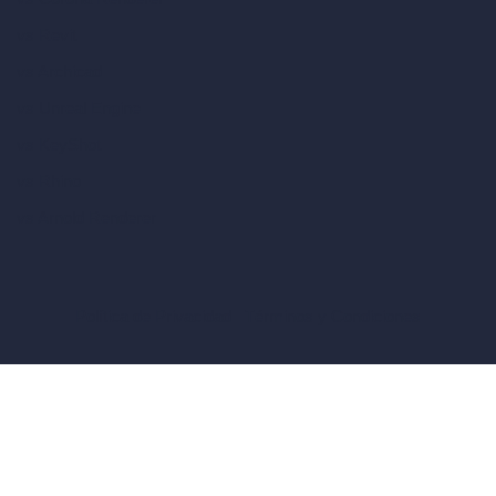
vs Revit
vs Archicad
vs Unreal Engine
vs KeyShot
vs Rhino
vs Arnold Renderer
Política de Privacidad
Términos y Condiciones