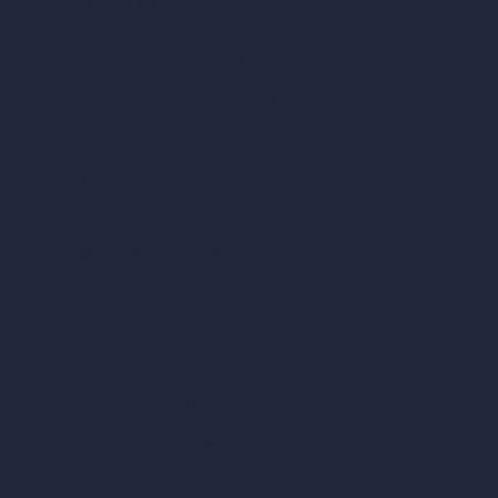
Become a Reseller
Nuestra suite de arquitectura con IA
Herramientas de arquitectura con IA
Diseño de habitaciones con IA
Diseño urbano con IA
Escenificación virtual con IA
Generador de conceptos con IA
Inpainting con IA
Casos de uso de IA en diseño
Diseño de oficinas con IA
Diseño de restaurantes con IA
Diseño de tiendas con IA