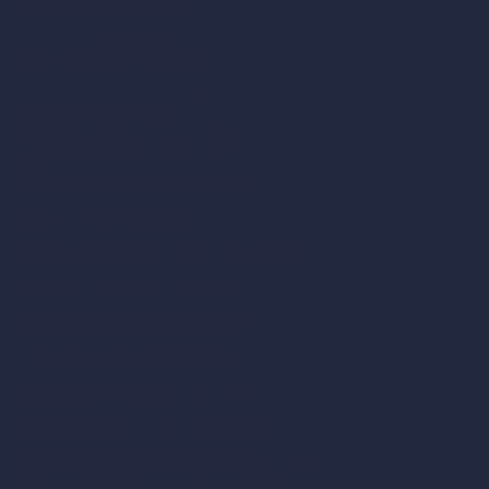
Diseño de patios con IA
Renders ilimitados con IA
Diseño de interiores con IA
Diseño de exteriores con IA
Generador de renders exactos
Amueblar habitación vacía
Modificar diseño de habitación con IA
Modificar arquitectura con IA
Generador de renders soñados
Transferencia de estilo con IA
Diseño de plan maestro con IA
Generador de mapas HDRI 360°
Mejorador y escalador de renders con IA