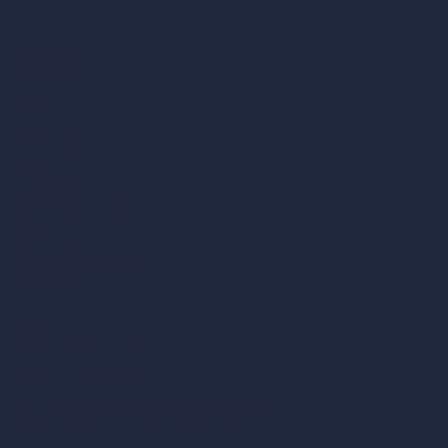
Empresa
Inicio
Precios
Contacto
Sobre nosotros
Ejemplos
Ofertas de empleo
Blog
¿Cómo funciona?
Become a Reseller
Nuestra suite de arquitectura con IA