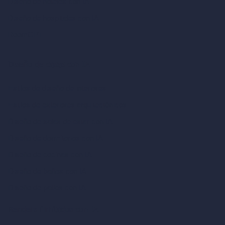
Diseño de hoteles con IA
Diseño de hospitales con IA
RoomGPT
Diseño de casas con IA
Estilos de diseño de interiores
Estilos de exteriores arquitectónicos
Diseño de salas de estar con IA
Diseño de dormitorios con IA
Diseño de cocinas con IA
Diseño de baños con IA
Diseño de patios con IA
Renders ilimitados con IA