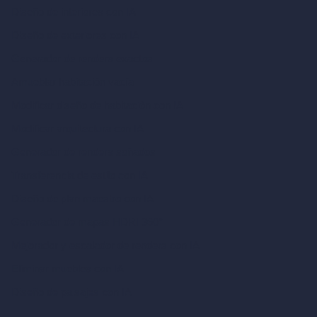
Diseño de interiores con IA
Diseño de exteriores con IA
Generador de renders exactos
Amueblar habitación vacía
Modificar diseño de habitación con IA
Modificar arquitectura con IA
Generador de renders soñados
Transferencia de estilo con IA
Diseño de plan maestro con IA
Generador de mapas HDRI 360°
Mejorador y escalador de renders con IA
Eliminar muebles con IA
Diseño de paisajes con IA