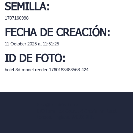
SEMILLA:
1707160998
FECHA DE CREACIÓN:
11 October 2025 at 11:51:25
ID DE FOTO:
hotel-3d-model-render-1760183483568-424
hello@archivinci.com
C/O Bmd Fox Court, 14 Gray's Inn Road,
London, England, WC1X 8HN