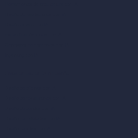
Herramientas de arquitectura con IA
Diseño de habitaciones con IA
Diseño urbano con IA
Escenificación virtual con IA
Generador de conceptos con IA
Inpainting con IA
Casos de uso de IA en diseño
Diseño de oficinas con IA
Diseño de restaurantes con IA
Diseño de tiendas con IA
Diseño de cafeterías con IA
Diseño de villas con IA