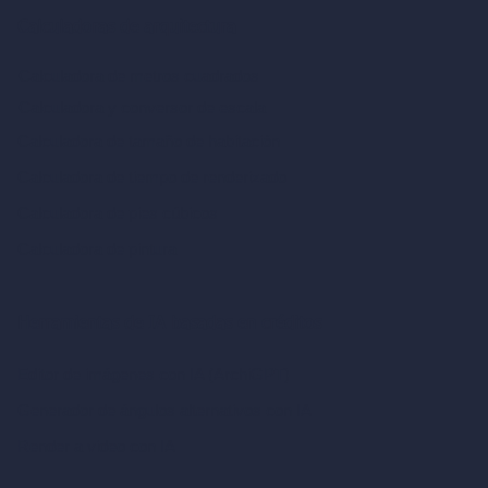
Calculadoras de arquitectura
Calculadora de metros cuadrados
Calculadora y conversor de escala
Calculadora de tamaño de habitación
Calculadora de tiempo de renderizado
Calculadora de pies cúbicos
Calculadora de pintura
Herramientas de IA basadas en créditos
Editor de imágenes con IA (ArchiGPT)
Generador de ángulos alternativos con IA
Render a video con IA