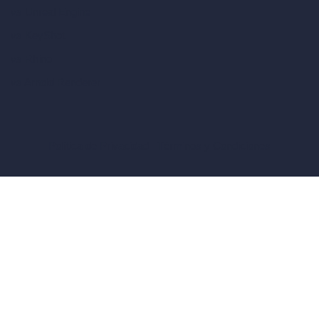
vs Unreal Engine
vs KeyShot
vs Rhino
vs Arnold Renderer
Política de Privacidad
Términos y Condiciones