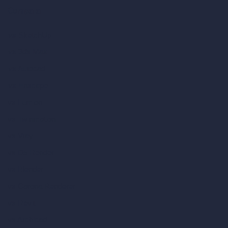
Comparar
vs SketchUp
vs 3ds Max
vs Autocad
vs Enscape
vs Lumion
vs Twinmotion
vs Vray
vs D5 Render
vs Blender
vs Corona Renderer
vs Revit
vs Archicad