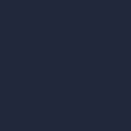
¿Cómo funciona?
Become a Reseller
Nuestra suite de arquitectura con IA
Herramientas de arquitectura con IA
Diseño de habitaciones con IA
Diseño urbano con IA
Escenificación virtual con IA
Generador de conceptos con IA
Inpainting con IA
Casos de uso de IA en diseño
Diseño de oficinas con IA
Diseño de restaurantes con IA