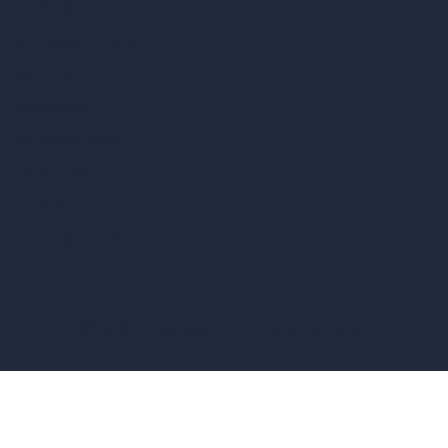
vs Blender
vs Corona Renderer
vs Revit
vs Archicad
vs Unreal Engine
vs KeyShot
vs Rhino
vs Arnold Renderer
Política de Privacidad
Términos y Condiciones