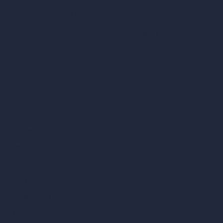
hello@archivinci.com
C/O Bmd Fox Court, 14 Gray's Inn Road,
London, England, WC1X 8HN
Empresa
Inicio
Precios
Contacto
Sobre nosotros
Ejemplos
Ofertas de empleo
Blog