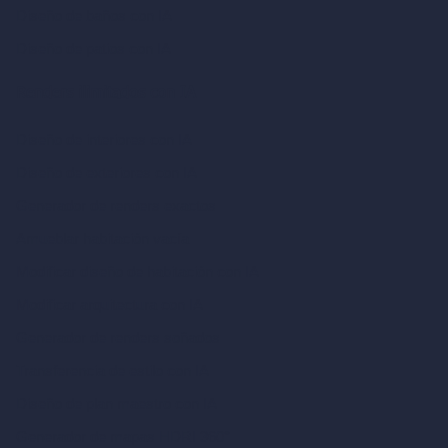
Diseño de baños con IA
Diseño de patios con IA
Renders ilimitados con IA
Diseño de interiores con IA
Diseño de exteriores con IA
Generador de renders exactos
Amueblar habitación vacía
Modificar diseño de habitación con IA
Modificar arquitectura con IA
Generador de renders soñados
Transferencia de estilo con IA
Diseño de plan maestro con IA
Generador de mapas HDRI 360°