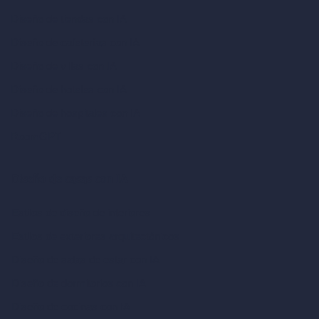
Diseño de tiendas con IA
Diseño de cafeterías con IA
Diseño de villas con IA
Diseño de hoteles con IA
Diseño de hospitales con IA
RoomGPT
Diseño de casas con IA
Estilos de diseño de interiores
Estilos de exteriores arquitectónicos
Diseño de salas de estar con IA
Diseño de dormitorios con IA
Diseño de cocinas con IA