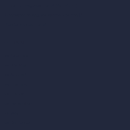
Editor de imágenes con IA (ArchiGPT)
Generador de ángulos alternativos con IA
Render a video con IA
Comparar
vs SketchUp
vs 3ds Max
vs Autocad
vs Enscape
vs Lumion
vs Twinmotion
vs Vray
vs D5 Render