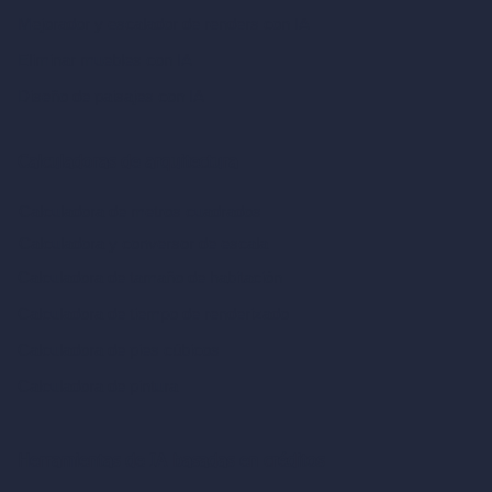
Mejorador y escalador de renders con IA
Eliminar muebles con IA
Diseño de paisajes con IA
Calculadoras de arquitectura
Calculadora de metros cuadrados
Calculadora y conversor de escala
Calculadora de tamaño de habitación
Calculadora de tiempo de renderizado
Calculadora de pies cúbicos
Calculadora de pintura
Herramientas de IA basadas en créditos