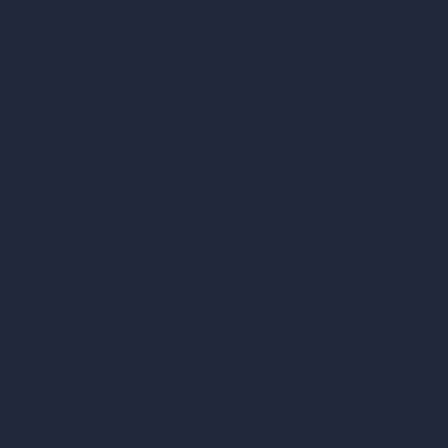
Diseño de tiendas con IA
Diseño de cafeterías con IA
Diseño de villas con IA
Diseño de hoteles con IA
Diseño de hospitales con IA
RoomGPT
Diseño de casas con IA
Estilos de diseño de interiores
Estilos de exteriores arquitectónicos
Diseño de salas de estar con IA
Diseño de dormitorios con IA
Diseño de cocinas con IA