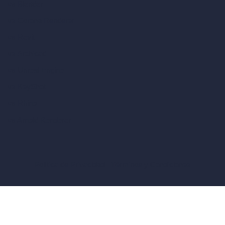
vs Blender
vs Corona Renderer
vs Revit
vs Archicad
vs Unreal Engine
vs KeyShot
vs Rhino
vs Arnold Renderer
Política de Privacidad
Términos y Condiciones