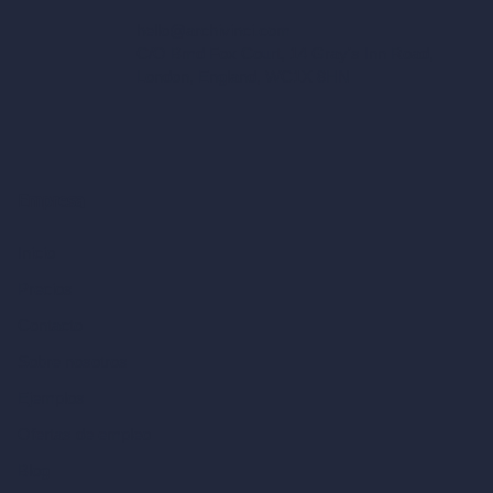
hello@archivinci.com
C/O Bmd Fox Court, 14 Gray's Inn Road,
London, England, WC1X 8HN
Empresa
Inicio
Precios
Contacto
Sobre nosotros
Ejemplos
Ofertas de empleo
Blog