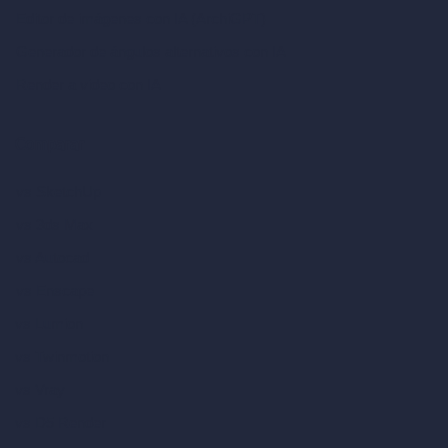
Editor de imágenes con IA (ArchiGPT)
Generador de ángulos alternativos con IA
Render a video con IA
Comparar
vs SketchUp
vs 3ds Max
vs Autocad
vs Enscape
vs Lumion
vs Twinmotion
vs Vray
vs D5 Render