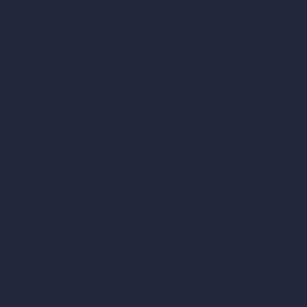
¿Cómo funciona?
Become a Reseller
Nuestra suite de arquitectura con IA
Herramientas de arquitectura con IA
Diseño de habitaciones con IA
Diseño urbano con IA
Escenificación virtual con IA
Generador de conceptos con IA
Inpainting con IA
Casos de uso de IA en diseño
Diseño de oficinas con IA
Diseño de restaurantes con IA