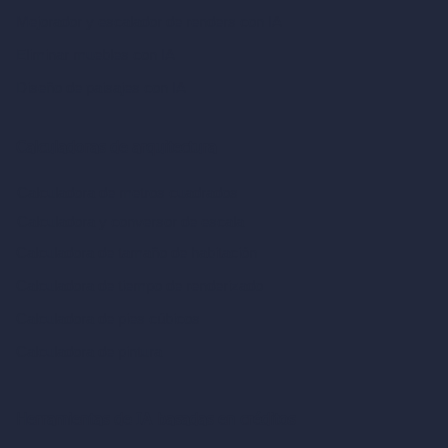
Mejorador y escalador de renders con IA
Eliminar muebles con IA
Diseño de paisajes con IA
Calculadoras de arquitectura
Calculadora de metros cuadrados
Calculadora y conversor de escala
Calculadora de tamaño de habitación
Calculadora de tiempo de renderizado
Calculadora de pies cúbicos
Calculadora de pintura
Herramientas de IA basadas en créditos