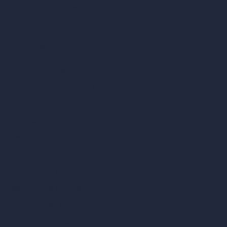
Diseño de baños con IA
Diseño de patios con IA
Renders ilimitados con IA
Diseño de interiores con IA
Diseño de exteriores con IA
Generador de renders exactos
Amueblar habitación vacía
Modificar diseño de habitación con IA
Modificar arquitectura con IA
Generador de renders soñados
Transferencia de estilo con IA
Diseño de plan maestro con IA
Generador de mapas HDRI 360°