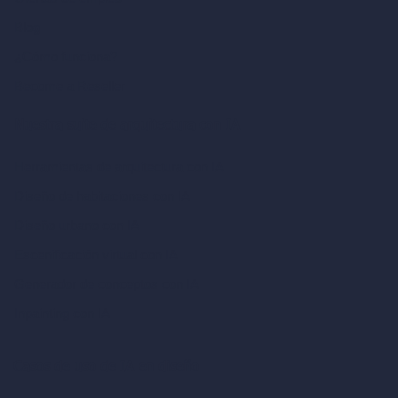
Blog
¿Cómo funciona?
Become a Reseller
Nuestra suite de arquitectura con IA
Herramientas de arquitectura con IA
Diseño de habitaciones con IA
Diseño urbano con IA
Escenificación virtual con IA
Generador de conceptos con IA
Inpainting con IA
Casos de uso de IA en diseño