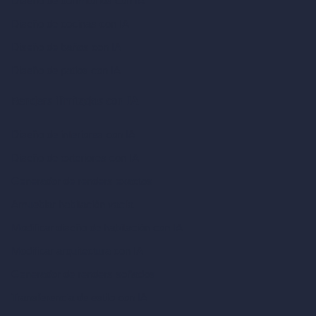
Diseño de dormitorios con IA
Diseño de cocinas con IA
Diseño de baños con IA
Diseño de patios con IA
Renders ilimitados con IA
Diseño de interiores con IA
Diseño de exteriores con IA
Generador de renders exactos
Amueblar habitación vacía
Modificar diseño de habitación con IA
Modificar arquitectura con IA
Generador de renders soñados
Transferencia de estilo con IA