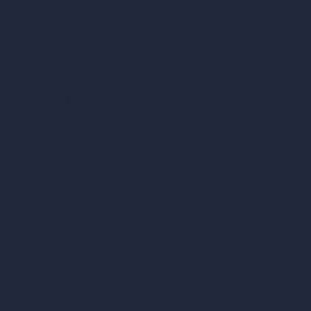
Diseño de oficinas con IA
Diseño de restaurantes con IA
Diseño de tiendas con IA
Diseño de cafeterías con IA
Diseño de villas con IA
Diseño de hoteles con IA
Diseño de hospitales con IA
RoomGPT
Diseño de casas con IA
Estilos de diseño de interiores
Estilos de exteriores arquitectónicos
Diseño de salas de estar con IA