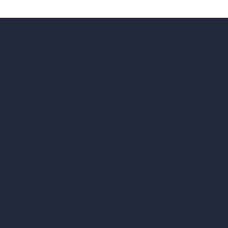
hello@archivinci.com
C/O Bmd Fox Court, 14 Gray's Inn Road,
London, England, WC1X 8HN
Empresa
Inicio
Precios
Contacto
Sobre nosotros
Ejemplos
Ofertas de empleo