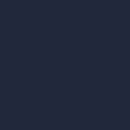
Diseño de plan maestro con IA
Generador de mapas HDRI 360°
Mejorador y escalador de renders con IA
Eliminar muebles con IA
Diseño de paisajes con IA
Calculadoras de arquitectura
Calculadora de metros cuadrados
Calculadora y conversor de escala
Calculadora de tamaño de habitación
Calculadora de tiempo de renderizado
Calculadora de pies cúbicos
Calculadora de pintura