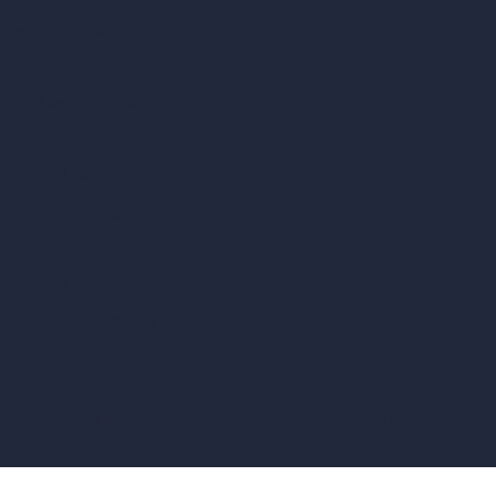
vs D5 Render
vs Blender
vs Corona Renderer
vs Revit
vs Archicad
vs Unreal Engine
vs KeyShot
vs Rhino
vs Arnold Renderer
Política de Privacidad
Términos y Condiciones