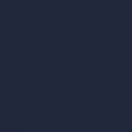
Herramientas de IA basadas en créditos
Editor de imágenes con IA (ArchiGPT)
Generador de ángulos alternativos con IA
Render a video con IA
Comparar
vs SketchUp
vs 3ds Max
vs Autocad
vs Enscape
vs Lumion
vs Twinmotion
vs Vray