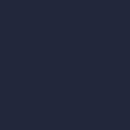
Diseño de tiendas 
Diseño de cafeterí
Diseño de villas co
Diseño de hoteles 
Diseño de hospital
RoomGPT
Diseño de casas 
Estilos de diseño de
Estilos de exterior
Diseño de salas de
Diseño de dormitor
Diseño de cocinas 
Diseño de baños c