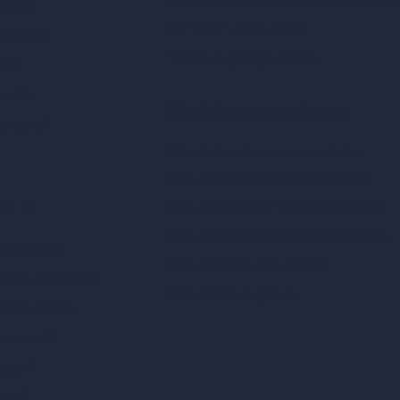
con IA
Eliminar muebles con IA
as con IA
Diseño de paisajes con IA
n IA
con IA
Calculadoras de arquitectura
es con IA
Calculadora de metros cuadrados
Calculadora y conversor de escala
Calculadora de tamaño de habitación
con IA
Calculadora de tiempo de renderizado
 interiores
Calculadora de pies cúbicos
es arquitectónicos
Calculadora de pintura
 estar con IA
ios con IA
con IA
on IA