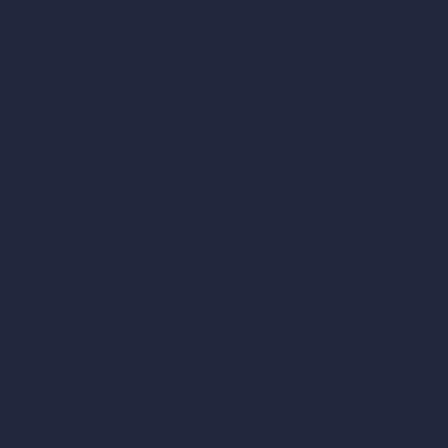
ad, London, England, WC1X 8HN
Herramientas de IA basadas en créditos
Editor de imágenes con IA (ArchiGPT)
Generador de ángulos alternativos con IA
Render a video con IA
Comparar
vs SketchUp
vs 3ds Max
vs Autocad
vs Enscape
vs Lumion
A