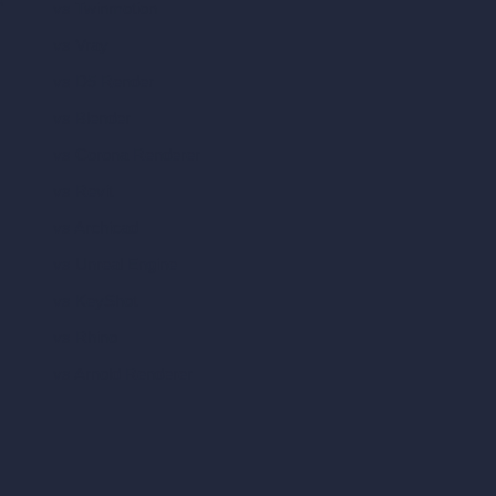
vs Twinmotion
vs Vray
vs D5 Render
vs Blender
vs Corona Renderer
vs Revit
vs Archicad
vs Unreal Engine
vs KeyShot
vs Rhino
vs Arnold Renderer