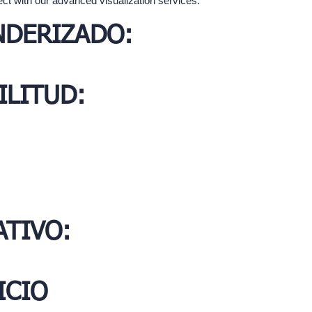
ect with our advanced visualization services.
NDERIZADO:
ILITUD:
TIVO:
ICIO