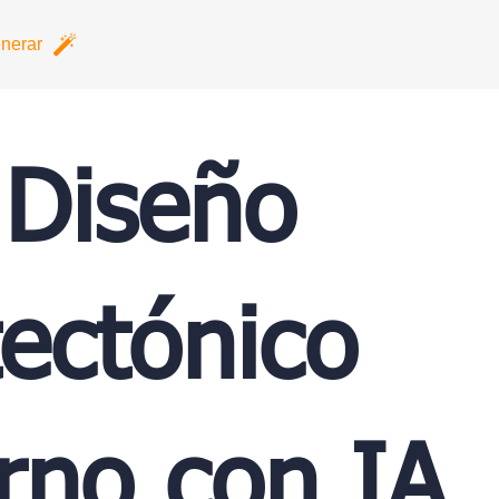
nerar
 Diseño
tectónico
no con IA