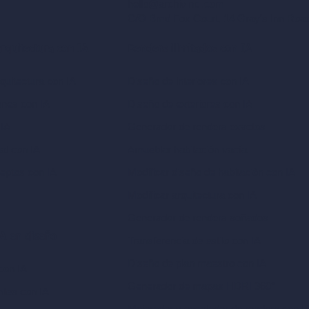
hello@archivinci.com
C/O Bmd Fox Court, 14 Gray's Inn Ro
arquitectura con IA
Renders ilimitados con IA
quitectura con IA
Diseño de interiores con IA
ones con IA
Diseño de exteriores con IA
 IA
Generador de renders exactos
ual con IA
Amueblar habitación vacía
eptos con IA
Modificar diseño de habitación con IA
Modificar arquitectura con IA
Generador de renders soñados
A en diseño
Transferencia de estilo con IA
Diseño de plan maestro con IA
con IA
Generador de mapas HDRI 360°
ntes con IA
Mejorador y escalador de renders con I