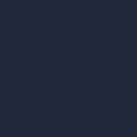
Nuestra suite de 
Empresa
Herramientas de ar
Inicio
Diseño de habitaci
Precios
Diseño urbano con
Contacto
Escenificación virt
Sobre nosotros
Generador de conc
Ejemplos
Inpainting con IA
Ofertas de empleo
Blog
Casos de uso de I
¿Cómo funciona?
Become a Reseller
Diseño de oficinas 
Diseño de restaura