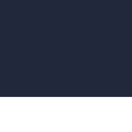
vs Revit
vs Archicad
vs Unreal Engine
vs KeyShot
vs Rhino
vs Arnold Renderer
Política de Privacidad
Términos y Condiciones