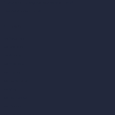
Generador de ángulos alternativos con IA
Render a video con IA
Comparar
vs SketchUp
vs 3ds Max
vs Autocad
vs Enscape
vs Lumion
vs Twinmotion
vs Vray
vs D5 Render
vs Blender
vs Corona Renderer