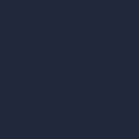
Diseño de cafeterías con IA
Diseño de villas con IA
Diseño de hoteles con IA
Diseño de hospitales con IA
RoomGPT
Diseño de casas con IA
Estilos de diseño de interiores
Estilos de exteriores arquitectónicos
Diseño de salas de estar con IA
Diseño de dormitorios con IA
Diseño de cocinas con IA
Diseño de baños con IA