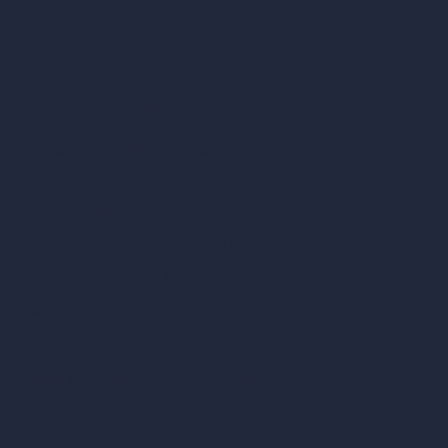
Eliminar muebles con IA
Diseño de paisajes con IA
Calculadoras de arquitectura
Calculadora de metros cuadrados
Calculadora y conversor de escala
Calculadora de tamaño de habitación
Calculadora de tiempo de renderizado
Calculadora de pies cúbicos
Calculadora de pintura
Herramientas de IA basadas en créditos
Editor de imágenes con IA (ArchiGPT)