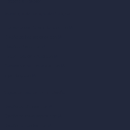
Become a Reseller
Nuestra suite de arquitectura con IA
Herramientas de arquitectura con IA
Diseño de habitaciones con IA
Diseño urbano con IA
Escenificación virtual con IA
Generador de conceptos con IA
Inpainting con IA
Casos de uso de IA en diseño
Diseño de oficinas con IA
Diseño de restaurantes con IA
Diseño de tiendas con IA