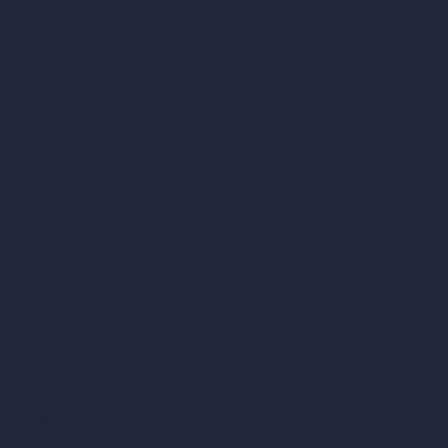
C/O Bmd Fox Court, 14 Gray's Inn Road,
London, England, WC1X 8HN
Empresa
Inicio
Precios
Contacto
Sobre nosotros
Ejemplos
Ofertas de empleo
Blog
¿Cómo funciona?