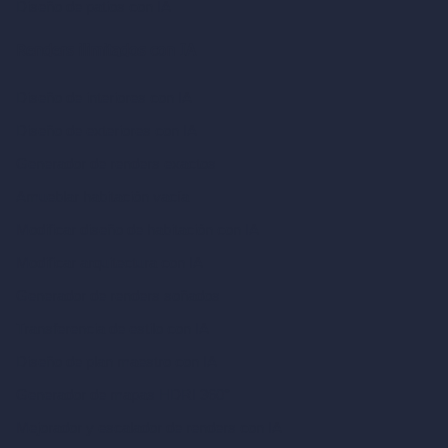
Diseño de patios con IA
Renders ilimitados con IA
Diseño de interiores con IA
Diseño de exteriores con IA
Generador de renders exactos
Amueblar habitación vacía
Modificar diseño de habitación con IA
Modificar arquitectura con IA
Generador de renders soñados
Transferencia de estilo con IA
Diseño de plan maestro con IA
Generador de mapas HDRI 360°
Mejorador y escalador de renders con IA