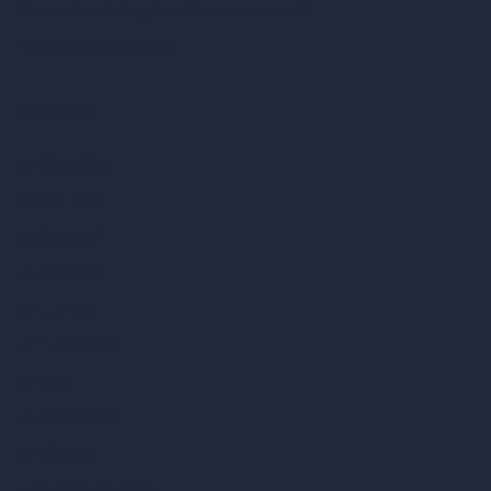
Generador de ángulos alternativos con IA
Render a video con IA
Comparar
vs SketchUp
vs 3ds Max
vs Autocad
vs Enscape
vs Lumion
vs Twinmotion
vs Vray
vs D5 Render
vs Blender
vs Corona Renderer