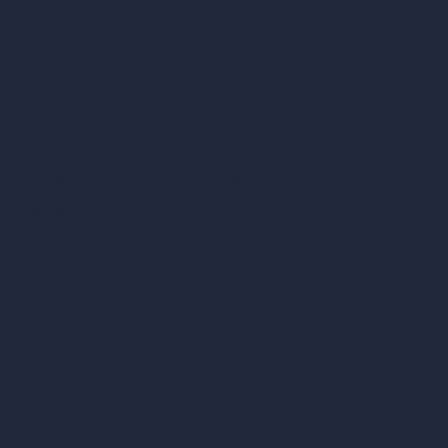
Eliminar muebles con IA
Diseño de paisajes con IA
Calculadoras de arquitectura
Calculadora de metros cuadrados
Calculadora y conversor de escala
Calculadora de tamaño de habitación
Calculadora de tiempo de renderizado
Calculadora de pies cúbicos
Calculadora de pintura
Herramientas de IA basadas en créditos
Editor de imágenes con IA (ArchiGPT)