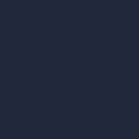
Diseño de patios con IA
Renders ilimitados con IA
Diseño de interiores con IA
Diseño de exteriores con IA
Generador de renders exactos
Amueblar habitación vacía
Modificar diseño de habitación con IA
Modificar arquitectura con IA
Generador de renders soñados
Transferencia de estilo con IA
Diseño de plan maestro con IA
Generador de mapas HDRI 360°
Mejorador y escalador de renders con IA