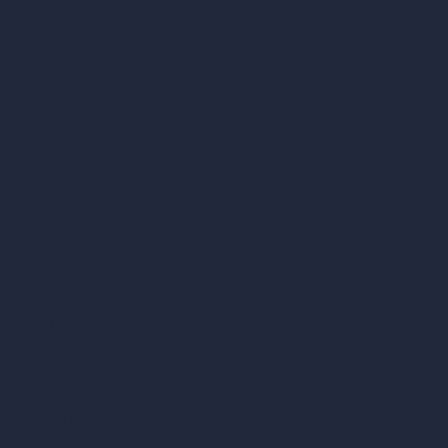
C/O Bmd Fox Court, 14 Gray's Inn Road,
London, England, WC1X 8HN
Empresa
Inicio
Precios
Contacto
Sobre nosotros
Ejemplos
Ofertas de empleo
Blog
¿Cómo funciona?