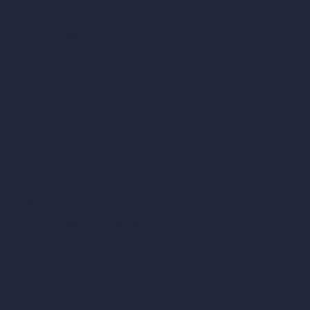
Diseño de cafeterías con IA
Diseño de villas con IA
Diseño de hoteles con IA
Diseño de hospitales con IA
RoomGPT
Diseño de casas con IA
Estilos de diseño de interiores
Estilos de exteriores arquitectónicos
Diseño de salas de estar con IA
Diseño de dormitorios con IA
Diseño de cocinas con IA
Diseño de baños con IA