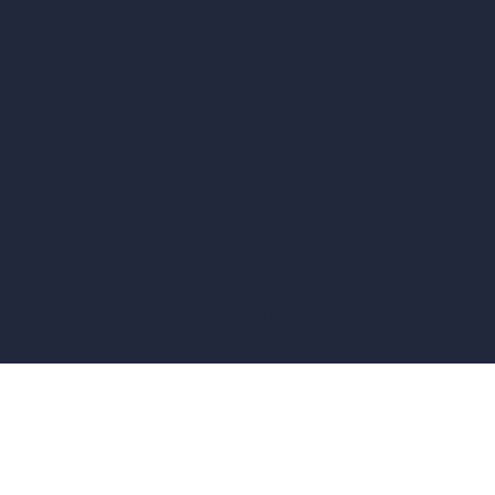
vs Revit
vs Archicad
vs Unreal Engine
vs KeyShot
vs Rhino
vs Arnold Renderer
Política de Privacidad
Términos y Condiciones