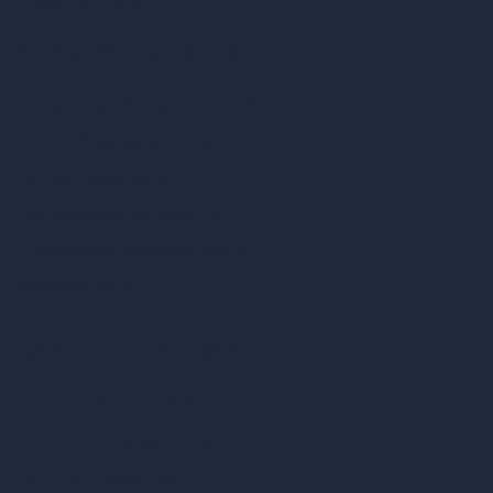
Become a Reseller
Nuestra suite de arquitectura con IA
Herramientas de arquitectura con IA
Diseño de habitaciones con IA
Diseño urbano con IA
Escenificación virtual con IA
Generador de conceptos con IA
Inpainting con IA
Casos de uso de IA en diseño
Diseño de oficinas con IA
Diseño de restaurantes con IA
Diseño de tiendas con IA