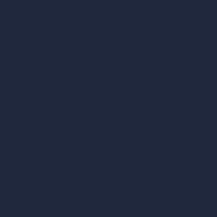
Generador de ángulos alternativos con IA
Render a video con IA
Comparar
vs SketchUp
vs 3ds Max
vs Autocad
vs Enscape
vs Lumion
vs Twinmotion
vs Vray
vs D5 Render
vs Blender