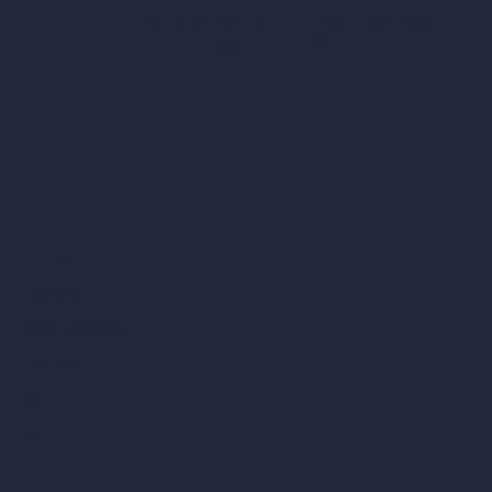
C/O Bmd Fox Court, 14 Gray's Inn Road,
London, England, WC1X 8HN
Empresa
Inicio
Precios
Contacto
Sobre nosotros
Ejemplos
Ofertas de empleo
Blog
¿Cómo funciona?