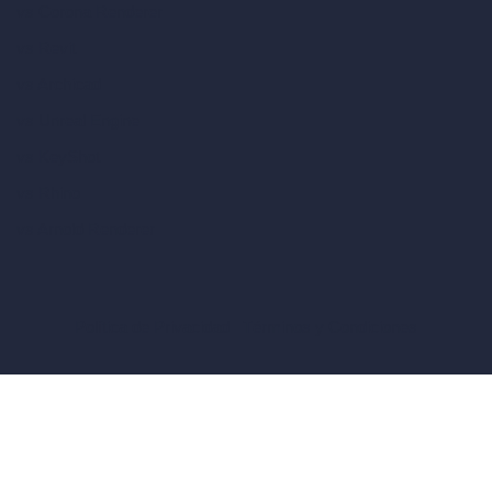
vs Corona Renderer
vs Revit
vs Archicad
vs Unreal Engine
vs KeyShot
vs Rhino
vs Arnold Renderer
Política de Privacidad
Términos y Condiciones