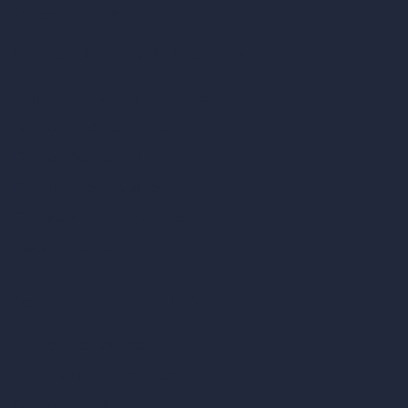
Become a Reseller
Nuestra suite de arquitectura con IA
Herramientas de arquitectura con IA
Diseño de habitaciones con IA
Diseño urbano con IA
Escenificación virtual con IA
Generador de conceptos con IA
Inpainting con IA
Casos de uso de IA en diseño
Diseño de oficinas con IA
Diseño de restaurantes con IA
Diseño de tiendas con IA