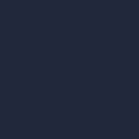
Eliminar muebles con IA
Diseño de paisajes con IA
Calculadoras de arquitectura
Calculadora de metros cuadrados
Calculadora y conversor de escala
Calculadora de tamaño de habitación
Calculadora de tiempo de renderizado
Calculadora de pies cúbicos
Calculadora de pintura
Herramientas de IA basadas en créditos
Editor de imágenes con IA (ArchiGPT)