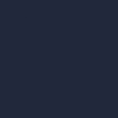
Diseño de cafeterías con IA
Diseño de villas con IA
Diseño de hoteles con IA
Diseño de hospitales con IA
RoomGPT
Diseño de casas con IA
Estilos de diseño de interiores
Estilos de exteriores arquitectónicos
Diseño de salas de estar con IA
Diseño de dormitorios con IA
Diseño de cocinas con IA
Diseño de baños con IA