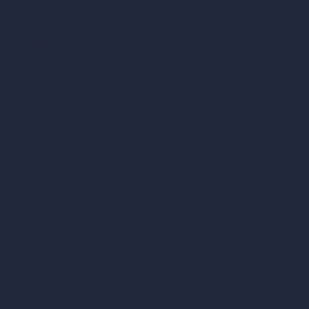
Diseño de patios con IA
Renders ilimitados con IA
Diseño de interiores con IA
Diseño de exteriores con IA
Generador de renders exactos
Amueblar habitación vacía
Modificar diseño de habitación con IA
Modificar arquitectura con IA
Generador de renders soñados
Transferencia de estilo con IA
Diseño de plan maestro con IA
Generador de mapas HDRI 360°
Mejorador y escalador de renders con IA