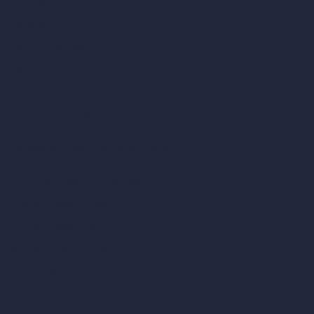
Chi siamo
Esempi
Offerte di lavoro
Blog
Come funziona?
Become a Reseller
La nostra suite di architettura con IA
Strumenti di architettura con IA
Design di stanze con IA
Design urbano con IA
Virtual staging con IA
Generatore di concept con IA
Inpainting con IA