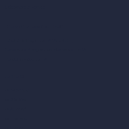
Calcolatore di vernice
Strumenti IA basati su crediti
Editor di immagini con IA (ArchiGPT)
Generatore di angolazioni alternative con IA
Render in video con IA
Confronta
vs SketchUp
vs 3ds Max
vs Autocad
vs Enscape
vs Lumion