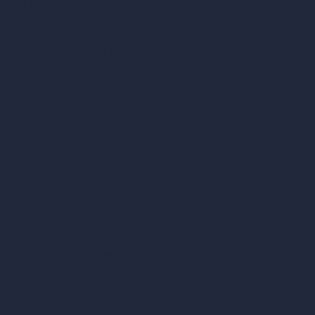
Stili architettonici per esterni
Design di soggiorni con IA
Design di camere da letto con IA
Design di cucine con IA
Design di bagni con IA
Design di patio con IA
Rendering illimitati con IA
Design di interni con IA
Design di esterni con IA
Generatore di render accurati
Arredare stanza vuota
Modificare design della stanza con IA
Modificare architettura con IA