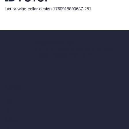
luxury-wine-cellar-design-1760919890687-251
hello@archivinci.com
C/O Bmd Fox Court, 14 Gray's Inn Road,
London, England, WC1X 8HN
Azienda
Home
Prezzi
Contatti