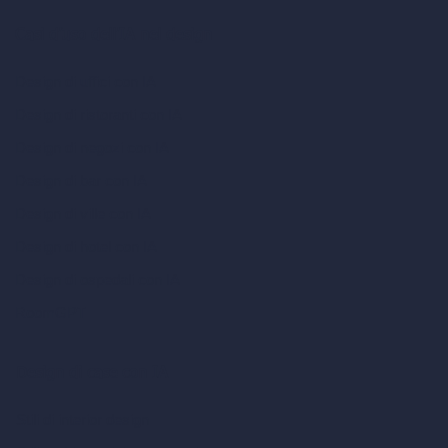
Casi d’uso dell’IA nel design
Design di uffici con IA
Design di ristoranti con IA
Design di negozi con IA
Design di bar con IA
Design di ville con IA
Design di hotel con IA
Design di ospedali con IA
RoomGPT
Design di case con IA
Stili di interior design