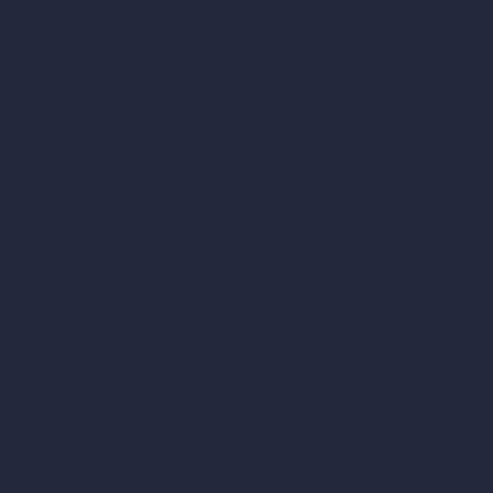
Generatore di render sognati
Trasferimento di stile con IA
Design di masterplan con IA
Generatore di mappe HDRI 360°
Miglioratore e upscaler di render con IA
Rimuovere mobili con IA
Design di paesaggi con IA
Calcolatori per l’architettura
Calcolatore di metri quadrati
Calcolatore e convertitore di scala
Calcolatore delle dimensioni della stanza
Calcolatore del tempo di rendering
Calcolatore di piedi cubici