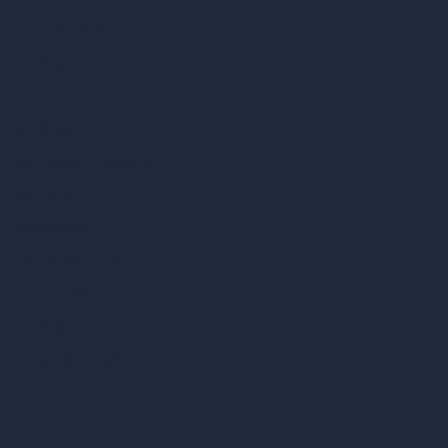
vs Twinmotion
vs Vray
vs D5 Render
vs Blender
vs Corona Renderer
vs Revit
vs Archicad
vs Unreal Engine
vs KeyShot
vs Rhino
vs Arnold Renderer