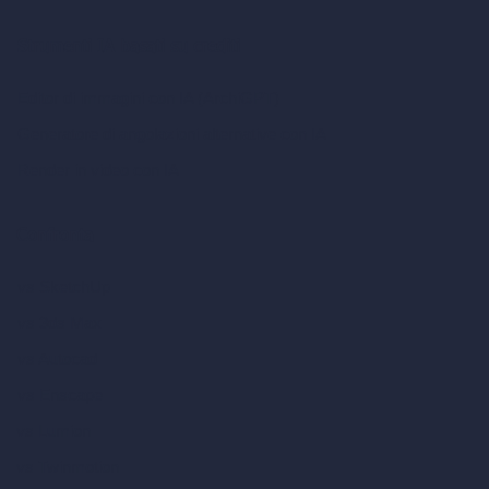
Strumenti IA basati su crediti
Editor di immagini con IA (ArchiGPT)
Generatore di angolazioni alternative con IA
Render in video con IA
Confronta
vs SketchUp
vs 3ds Max
vs Autocad
vs Enscape
vs Lumion
vs Twinmotion