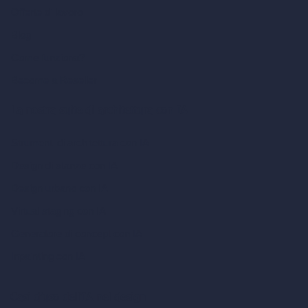
Offerte di lavoro
Blog
Come funziona?
Become a Reseller
La nostra suite di architettura con IA
Strumenti di architettura con IA
Design di stanze con IA
Design urbano con IA
Virtual staging con IA
Generatore di concept con IA
Inpainting con IA
Casi d’uso dell’IA nel design