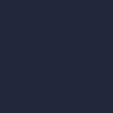
Design di uffici con IA
Design di ristoranti con IA
Design di negozi con IA
Design di bar con IA
Design di ville con IA
Design di hotel con IA
Design di ospedali con IA
RoomGPT
Design di case con IA
Stili di interior design
Stili architettonici per esterni
Design di soggiorni con IA