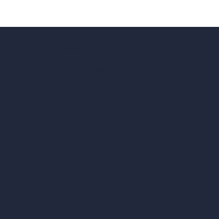
hello@archivinci.com
C/O Bmd Fox Court, 14 Gray's Inn Road,
London, England, WC1X 8HN
Azienda
Home
Prezzi
Contatti
Chi siamo
Esempi