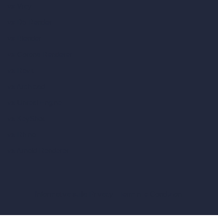
vs Vray
vs D5 Render
vs Blender
vs Corona Renderer
vs Revit
vs Archicad
vs Unreal Engine
vs KeyShot
vs Rhino
vs Arnold Renderer
Informativa sulla Privacy
Termini e Condizioni