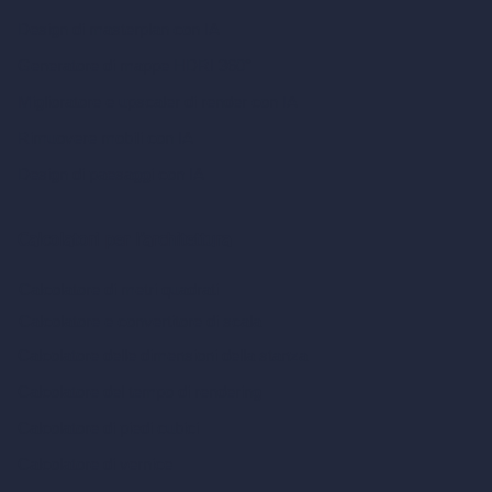
Design di masterplan con IA
Generatore di mappe HDRI 360°
Miglioratore e upscaler di render con IA
Rimuovere mobili con IA
Design di paesaggi con IA
Calcolatori per l’architettura
Calcolatore di metri quadrati
Calcolatore e convertitore di scala
Calcolatore delle dimensioni della stanza
Calcolatore del tempo di rendering
Calcolatore di piedi cubici
Calcolatore di vernice