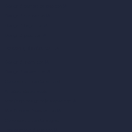
Design di camere da letto con IA
Design di cucine con IA
Design di bagni con IA
Design di patio con IA
Rendering illimitati con IA
Design di interni con IA
Design di esterni con IA
Generatore di render accurati
Arredare stanza vuota
Modificare design della stanza con IA
Modificare architettura con IA
Generatore di render sognati
Trasferimento di stile con IA