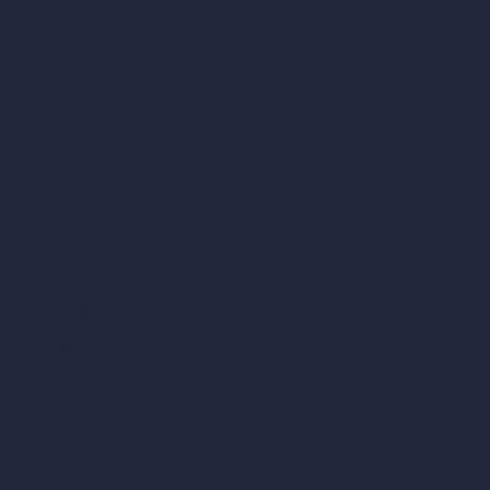
Offerte di lavoro
Blog
Come funziona?
Become a Reseller
La nostra suite di architettura con IA
Strumenti di architettura con IA
Design di stanze con IA
Design urbano con IA
Virtual staging con IA
Generatore di concept con IA
Inpainting con IA
Casi d’uso dell’IA nel design