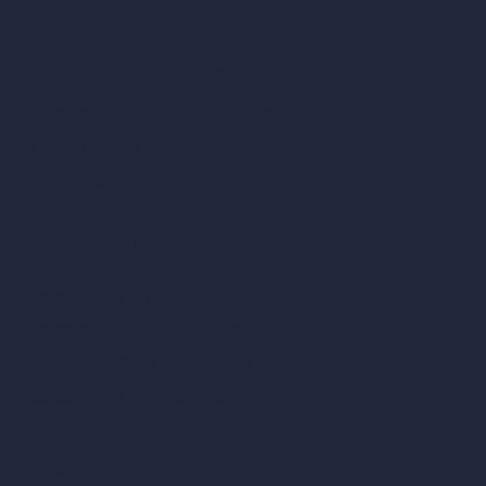
Trasferimento di stile con IA
Design di masterplan con IA
Generatore di mappe HDRI 360°
Miglioratore e upscaler di render con IA
Rimuovere mobili con IA
Design di paesaggi con IA
Calcolatori per l’architettura
Calcolatore di metri quadrati
Calcolatore e convertitore di scala
Calcolatore delle dimensioni della stanza
Calcolatore del tempo di rendering
Calcolatore di piedi cubici
Calcolatore di vernice