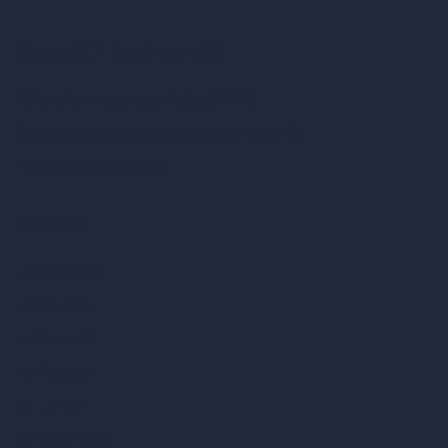
Strumenti IA basati su crediti
Editor di immagini con IA (ArchiGPT)
Generatore di angolazioni alternative con IA
Render in video con IA
Confronta
vs SketchUp
vs 3ds Max
vs Autocad
vs Enscape
vs Lumion
vs Twinmotion