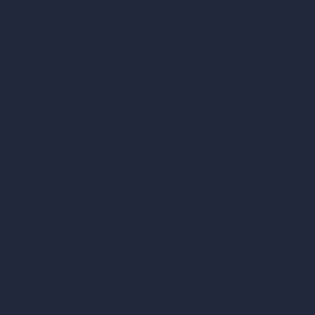
vs Vray
vs D5 Render
vs Blender
vs Corona Renderer
vs Revit
vs Archicad
vs Unreal Engine
vs KeyShot
vs Rhino
vs Arnold Renderer
Informativa sulla Privacy
Termini e Condizioni