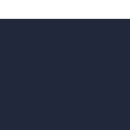
hello@archivinci.com
C/O Bmd Fox Court, 14 Gray's Inn Road,
London, England, WC1X 8HN
Azienda
Home
Prezzi
Contatti
Chi siamo
Esempi