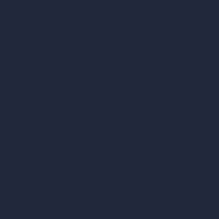
Design di camere da letto con IA
Design di cucine con IA
Design di bagni con IA
Design di patio con IA
Rendering illimitati con IA
Design di interni con IA
Design di esterni con IA
Generatore di render accurati
Arredare stanza vuota
Modificare design della stanza con IA
Modificare architettura con IA
Generatore di render sognati