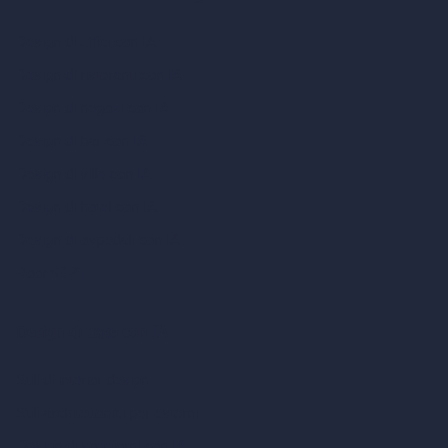
Design di uffici con IA
Design di ristoranti con IA
Design di negozi con IA
Design di bar con IA
Design di ville con IA
Design di hotel con IA
Design di ospedali con IA
RoomGPT
Design di case con IA
Stili di interior design
Stili architettonici per esterni
Design di soggiorni con IA