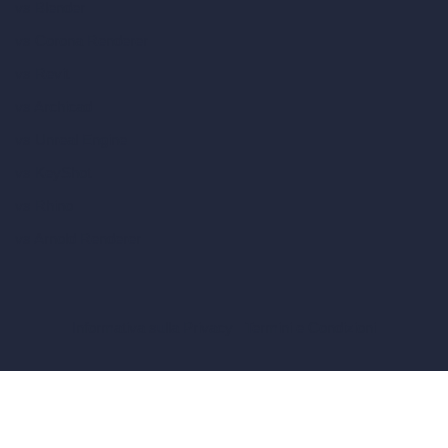
vs Blender
vs Corona Renderer
vs Revit
vs Archicad
vs Unreal Engine
vs KeyShot
vs Rhino
vs Arnold Renderer
Informativa sulla Privacy
Termini e Condizioni