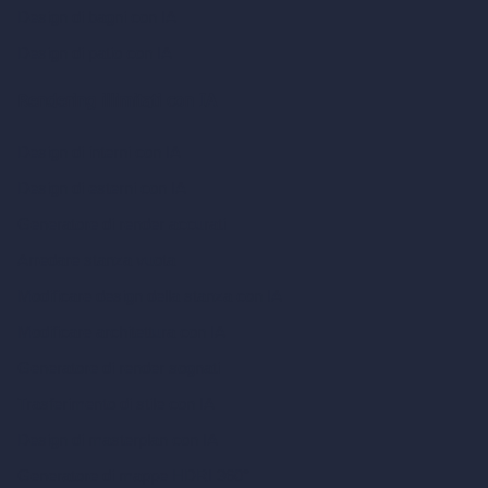
Design di bagni con IA
Design di patio con IA
Rendering illimitati con IA
Design di interni con IA
Design di esterni con IA
Generatore di render accurati
Arredare stanza vuota
Modificare design della stanza con IA
Modificare architettura con IA
Generatore di render sognati
Trasferimento di stile con IA
Design di masterplan con IA
Generatore di mappe HDRI 360°