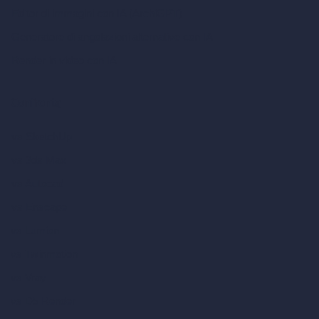
Editor di immagini con IA (ArchiGPT)
Generatore di angolazioni alternative con IA
Render in video con IA
Confronta
vs SketchUp
vs 3ds Max
vs Autocad
vs Enscape
vs Lumion
vs Twinmotion
vs Vray
vs D5 Render