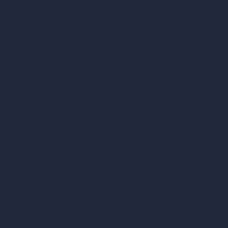
hello@archivinci.com
C/O Bmd Fox Court, 14 Gray's Inn Road,
London, England, WC1X 8HN
Azienda
Home
Prezzi
Contatti
Chi siamo
Esempi
Offerte di lavoro
Blog