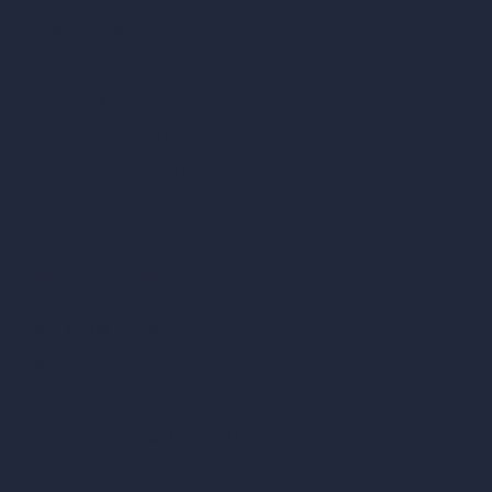
Design di negozi con IA
Design di bar con IA
Design di ville con IA
Design di hotel con IA
Design di ospedali con IA
RoomGPT
Design di case con IA
Stili di interior design
Stili architettonici per esterni
Design di soggiorni con IA
Design di camere da letto con IA
Design di cucine con IA