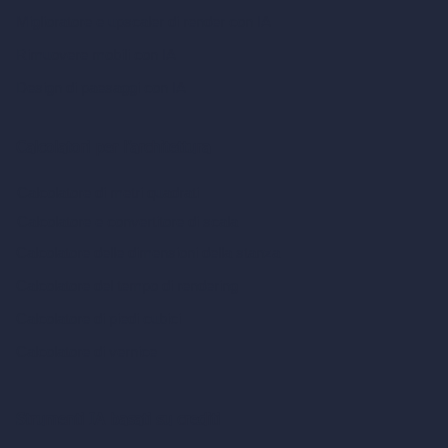
Miglioratore e upscaler di render con IA
Rimuovere mobili con IA
Design di paesaggi con IA
Calcolatori per l’architettura
Calcolatore di metri quadrati
Calcolatore e convertitore di scala
Calcolatore delle dimensioni della stanza
Calcolatore del tempo di rendering
Calcolatore di piedi cubici
Calcolatore di vernice
Strumenti IA basati su crediti