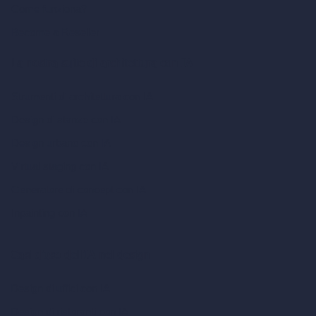
Come funziona?
Become a Reseller
La nostra suite di architettura con IA
Strumenti di architettura con IA
Design di stanze con IA
Design urbano con IA
Virtual staging con IA
Generatore di concept con IA
Inpainting con IA
Casi d’uso dell’IA nel design
Design di uffici con IA
Design di ristoranti con IA