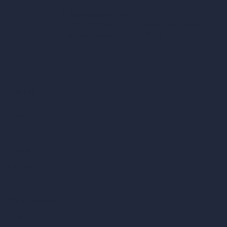
hello@archivinci.com
C/O Bmd Fox Court, 14 Gray's Inn Road,
London, England, WC1X 8HN
Azienda
Home
Prezzi
Contatti
Chi siamo
Esempi
Offerte di lavoro
Blog