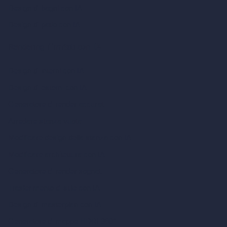
Design di bagni con IA
Design di patio con IA
Rendering illimitati con IA
Design di interni con IA
Design di esterni con IA
Generatore di render accurati
Arredare stanza vuota
Modificare design della stanza con IA
Modificare architettura con IA
Generatore di render sognati
Trasferimento di stile con IA
Design di masterplan con IA
Generatore di mappe HDRI 360°