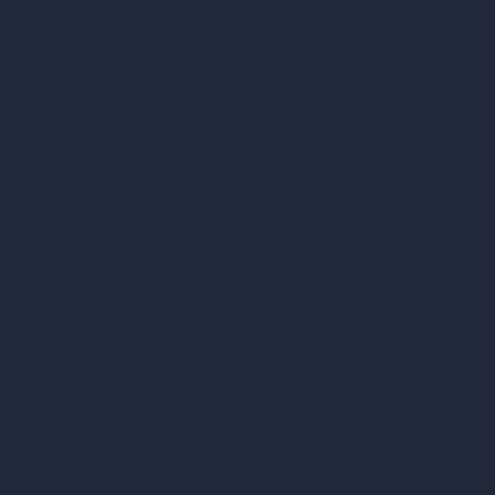
Come funziona?
Become a Reseller
La nostra suite di architettura con IA
Strumenti di architettura con IA
Design di stanze con IA
Design urbano con IA
Virtual staging con IA
Generatore di concept con IA
Inpainting con IA
Casi d’uso dell’IA nel design
Design di uffici con IA
Design di ristoranti con IA