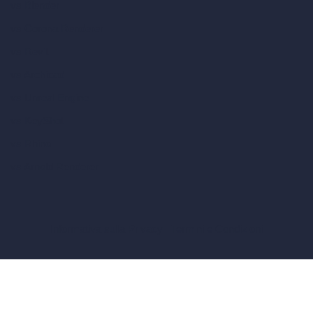
vs Blender
vs Corona Renderer
vs Revit
vs Archicad
vs Unreal Engine
vs KeyShot
vs Rhino
vs Arnold Renderer
Informativa sulla Privacy
Termini e Condizioni