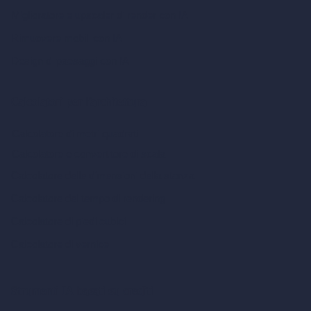
Miglioratore e upscaler di render con IA
Rimuovere mobili con IA
Design di paesaggi con IA
Calcolatori per l’architettura
Calcolatore di metri quadrati
Calcolatore e convertitore di scala
Calcolatore delle dimensioni della stanza
Calcolatore del tempo di rendering
Calcolatore di piedi cubici
Calcolatore di vernice
Strumenti IA basati su crediti