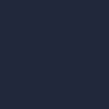
Design di negozi con IA
Design di bar con IA
Design di ville con IA
Design di hotel con IA
Design di ospedali con IA
RoomGPT
Design di case con IA
Stili di interior design
Stili architettonici per esterni
Design di soggiorni con IA
Design di camere da letto con IA
Design di cucine con IA