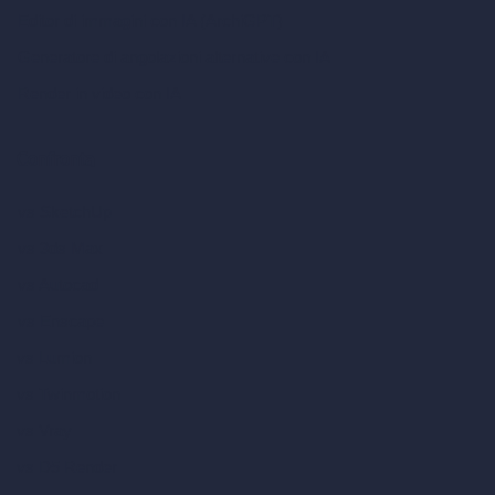
Editor di immagini con IA (ArchiGPT)
Generatore di angolazioni alternative con IA
Render in video con IA
Confronta
vs SketchUp
vs 3ds Max
vs Autocad
vs Enscape
vs Lumion
vs Twinmotion
vs Vray
vs D5 Render