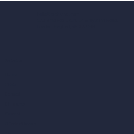
hello@archivinci.com
C/O Bmd Fox Court, 14 Gray's Inn Road,
London, England, WC1X 8HN
Azienda
Home
Prezzi
Contatti
Chi siamo
Esempi
Offerte di lavoro
Blog