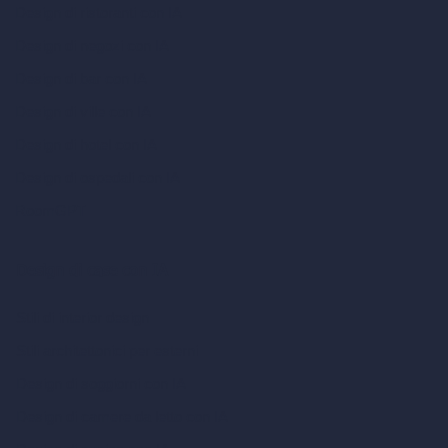
Design di ristoranti con IA
Design di negozi con IA
Design di bar con IA
Design di ville con IA
Design di hotel con IA
Design di ospedali con IA
RoomGPT
Design di case con IA
Stili di interior design
Stili architettonici per esterni
Design di soggiorni con IA
Design di camere da letto con IA