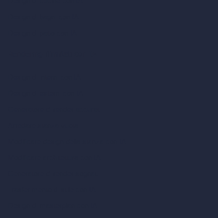
Design di cucine con IA
Design di bagni con IA
Design di patio con IA
Rendering illimitati con IA
Design di interni con IA
Design di esterni con IA
Generatore di render accurati
Arredare stanza vuota
Modificare design della stanza con IA
Modificare architettura con IA
Generatore di render sognati
Trasferimento di stile con IA
Design di masterplan con IA