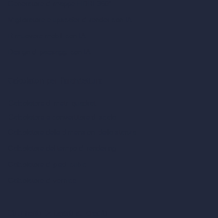
Generatore di mappe HDRI 360°
Miglioratore e upscaler di render con IA
Rimuovere mobili con IA
Design di paesaggi con IA
Calcolatori per l’architettura
Calcolatore di metri quadrati
Calcolatore e convertitore di scala
Calcolatore delle dimensioni della stanza
Calcolatore del tempo di rendering
Calcolatore di piedi cubici
Calcolatore di vernice
Strumenti IA basati su crediti