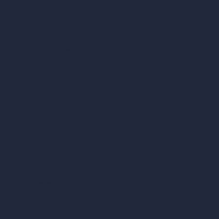
Editor di immagini con IA (ArchiGPT)
Generatore di angolazioni alternative con IA
Render in video con IA
Confronta
vs SketchUp
vs 3ds Max
vs Autocad
vs Enscape
vs Lumion
vs Twinmotion
vs Vray
vs D5 Render