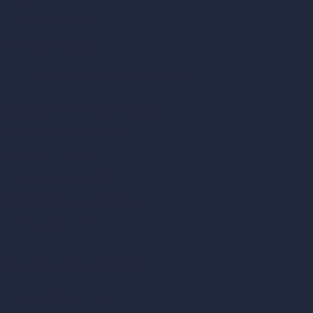
Come funziona?
Become a Reseller
La nostra suite di architettura con IA
Strumenti di architettura con IA
Design di stanze con IA
Design urbano con IA
Virtual staging con IA
Generatore di concept con IA
Inpainting con IA
Casi d’uso dell’IA nel design
Design di uffici con IA