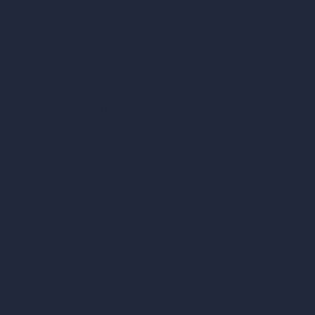
Strumenti IA basati su crediti
Editor di immagini con IA (ArchiGPT)
Generatore di angolazioni alternative con IA
Render in video con IA
Confronta
vs SketchUp
vs 3ds Max
vs Autocad
vs Enscape
vs Lumion
vs Twinmotion