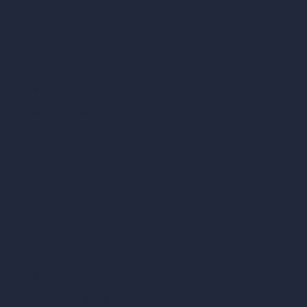
Design di uffici con IA
Design di ristoranti con IA
Design di negozi con IA
Design di bar con IA
Design di ville con IA
Design di hotel con IA
Design di ospedali con IA
RoomGPT
Design di case con IA
Stili di interior design
Stili architettonici per esterni
Design di soggiorni con IA