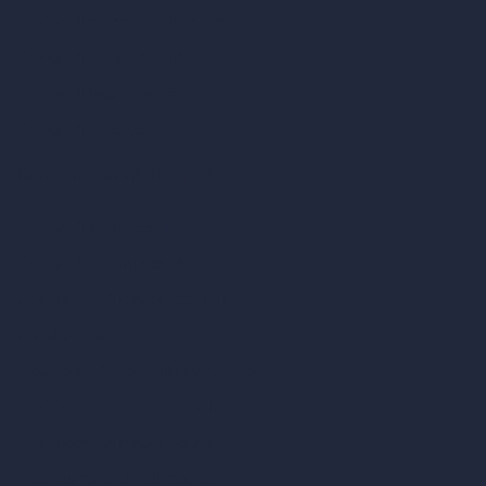
Design di camere da letto con IA
Design di cucine con IA
Design di bagni con IA
Design di patio con IA
Rendering illimitati con IA
Design di interni con IA
Design di esterni con IA
Generatore di render accurati
Arredare stanza vuota
Modificare design della stanza con IA
Modificare architettura con IA
Generatore di render sognati
Trasferimento di stile con IA