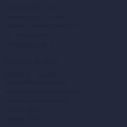
Design di masterplan con IA
Generatore di mappe HDRI 360°
Miglioratore e upscaler di render con IA
Rimuovere mobili con IA
Design di paesaggi con IA
Calcolatori per l’architettura
Calcolatore di metri quadrati
Calcolatore e convertitore di scala
Calcolatore delle dimensioni della stanza
Calcolatore del tempo di rendering
Calcolatore di piedi cubici
Calcolatore di vernice