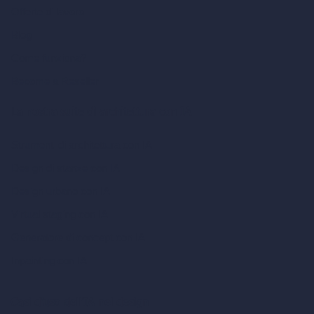
Offerte di lavoro
Blog
Come funziona?
Become a Reseller
La nostra suite di architettura con IA
Strumenti di architettura con IA
Design di stanze con IA
Design urbano con IA
Virtual staging con IA
Generatore di concept con IA
Inpainting con IA
Casi d’uso dell’IA nel design