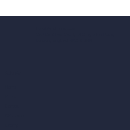
hello@archivinci.com
C/O Bmd Fox Court, 14 Gray's Inn Road,
London, England, WC1X 8HN
Azienda
Home
Prezzi
Contatti
Chi siamo
Esempi