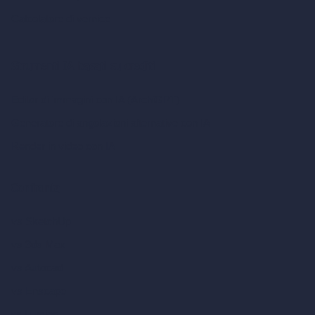
Calcolatore di vernice
Strumenti IA basati su crediti
Editor di immagini con IA (ArchiGPT)
Generatore di angolazioni alternative con IA
Render in video con IA
Confronta
vs SketchUp
vs 3ds Max
vs Autocad
vs Enscape
vs Lumion