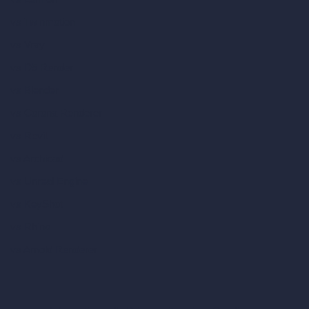
vs Twinmotion
vs Vray
vs D5 Render
vs Blender
vs Corona Renderer
vs Revit
vs Archicad
vs Unreal Engine
vs KeyShot
vs Rhino
vs Arnold Renderer