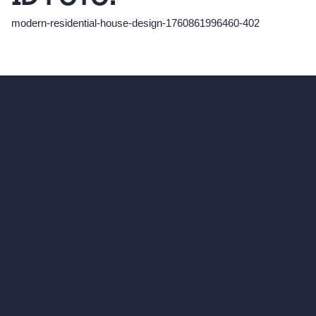
modern-residential-house-design-1760861996460-402
hello@archivinci.com
C/O Bmd Fox Court, 14 Gray's Inn Road,
London, England, WC1X 8HN
Azienda
Home
Prezzi
Contatti