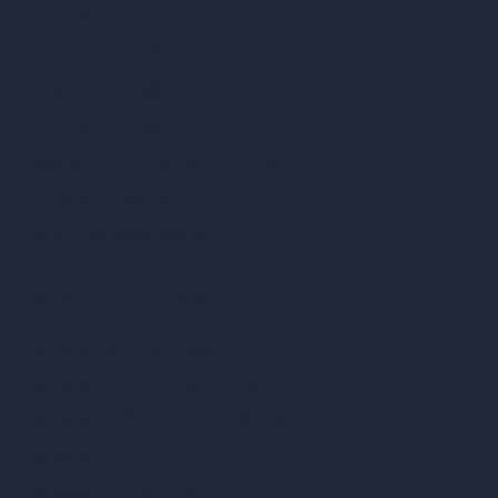
Generatore di render sognati
Trasferimento di stile con IA
Design di masterplan con IA
Generatore di mappe HDRI 360°
Miglioratore e upscaler di render con IA
Rimuovere mobili con IA
Design di paesaggi con IA
Calcolatori per l’architettura
Calcolatore di metri quadrati
Calcolatore e convertitore di scala
Calcolatore delle dimensioni della stanza
Calcolatore del tempo di rendering
Calcolatore di piedi cubici