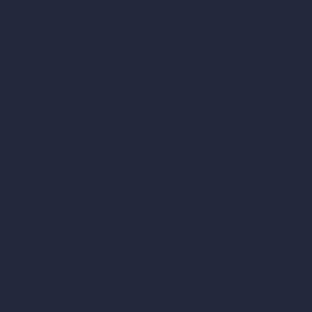
Chi siamo
Esempi
Offerte di lavoro
Blog
Come funziona?
Become a Reseller
La nostra suite di architettura con IA
Strumenti di architettura con IA
Design di stanze con IA
Design urbano con IA
Virtual staging con IA
Generatore di concept con IA
Inpainting con IA