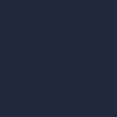
Casi d’uso dell’IA nel design
Design di uffici con IA
Design di ristoranti con IA
Design di negozi con IA
Design di bar con IA
Design di ville con IA
Design di hotel con IA
Design di ospedali con IA
RoomGPT
Design di case con IA
Stili di interior design