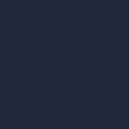
Stili architettonici per esterni
Design di soggiorni con IA
Design di camere da letto con IA
Design di cucine con IA
Design di bagni con IA
Design di patio con IA
Rendering illimitati con IA
Design di interni con IA
Design di esterni con IA
Generatore di render accurati
Arredare stanza vuota
Modificare design della stanza con IA
Modificare architettura con IA