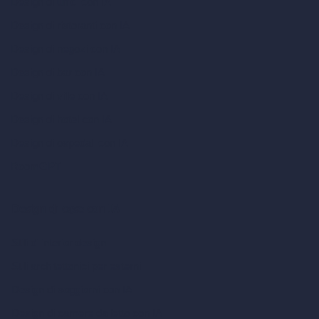
Design di uffici con IA
Design di ristoranti con IA
Design di negozi con IA
Design di bar con IA
Design di ville con IA
Design di hotel con IA
Design di ospedali con IA
RoomGPT
Design di case con IA
Stili di interior design
Stili architettonici per esterni
Design di soggiorni con IA
Design di camere da letto con IA