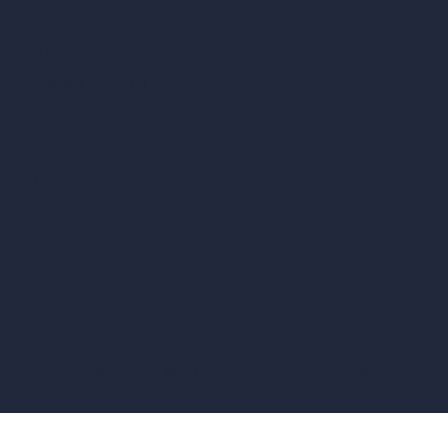
vs D5 Render
vs Blender
vs Corona Renderer
vs Revit
vs Archicad
vs Unreal Engine
vs KeyShot
vs Rhino
vs Arnold Renderer
Informativa sulla Privacy
Termini e Condizioni