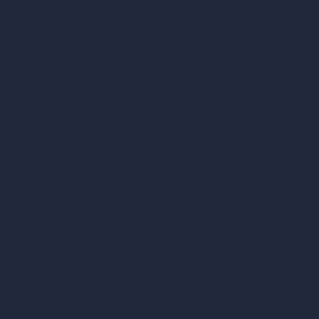
Strumenti IA basati su crediti
Editor di immagini con IA (ArchiGPT)
Generatore di angolazioni alternative con IA
Render in video con IA
Confronta
vs SketchUp
vs 3ds Max
vs Autocad
vs Enscape
vs Lumion
vs Twinmotion
vs Vray