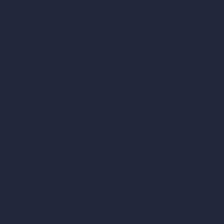
Design di cucine con IA
Design di bagni con IA
Design di patio con IA
Rendering illimitati con IA
Design di interni con IA
Design di esterni con IA
Generatore di render accurati
Arredare stanza vuota
Modificare design della stanza con IA
Modificare architettura con IA
Generatore di render sognati
Trasferimento di stile con IA
Design di masterplan con IA