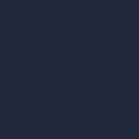
Blog
Come funziona?
Become a Reseller
La nostra suite di architettura con IA
Strumenti di architettura con IA
Design di stanze con IA
Design urbano con IA
Virtual staging con IA
Generatore di concept con IA
Inpainting con IA
Casi d’uso dell’IA nel design