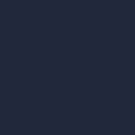
Generatore di mappe HDRI 360°
Miglioratore e upscaler di render con IA
Rimuovere mobili con IA
Design di paesaggi con IA
Calcolatori per l’architettura
Calcolatore di metri quadrati
Calcolatore e convertitore di scala
Calcolatore delle dimensioni della stanza
Calcolatore del tempo di rendering
Calcolatore di piedi cubici
Calcolatore di vernice