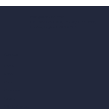
hello@archivinci.com
C/O Bmd Fox Court, 14 Gray's Inn Road,
London, England, WC1X 8HN
Azienda
Home
Prezzi
Contatti
Chi siamo
Esempi
Offerte di lavoro