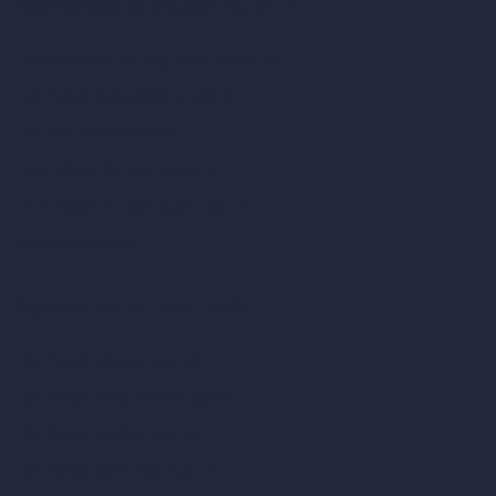
Nuestra suite de arquitectura con IA
Herramientas de arquitectura con IA
Diseño de habitaciones con IA
Diseño urbano con IA
Escenificación virtual con IA
Generador de conceptos con IA
Inpainting con IA
Casos de uso de IA en diseño
Diseño de oficinas con IA
Diseño de restaurantes con IA
Diseño de tiendas con IA
Diseño de cafeterías con IA