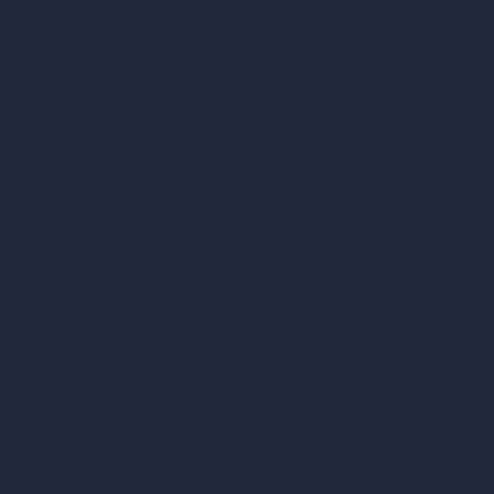
Renders ilimitados con IA
Diseño de interiores con IA
Diseño de exteriores con IA
Generador de renders exactos
Amueblar habitación vacía
Modificar diseño de habitación con IA
Modificar arquitectura con IA
Generador de renders soñados
Transferencia de estilo con IA
Diseño de plan maestro con IA
Generador de mapas HDRI 360°
Mejorador y escalador de renders con IA
Eliminar muebles con IA