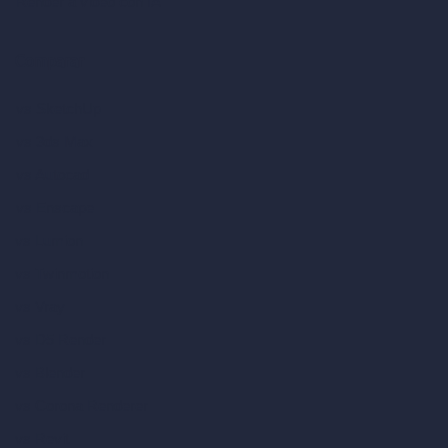
Render a video con IA
Comparar
vs SketchUp
vs 3ds Max
vs Autocad
vs Enscape
vs Lumion
vs Twinmotion
vs Vray
vs D5 Render
vs Blender
vs Corona Renderer
vs Revit