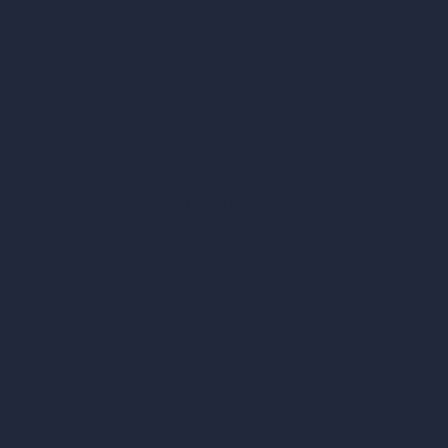
Diseño de paisajes con IA
Calculadoras de arquitectura
Calculadora de metros cuadrados
Calculadora y conversor de escala
Calculadora de tamaño de habitación
Calculadora de tiempo de renderizado
Calculadora de pies cúbicos
Calculadora de pintura
Herramientas de IA basadas en créditos
Editor de imágenes con IA (ArchiGPT)
Generador de ángulos alternativos con IA