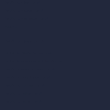
Diseño de villas con IA
Diseño de hoteles con IA
Diseño de hospitales con IA
RoomGPT
Diseño de casas con IA
Estilos de diseño de interiores
Estilos de exteriores arquitectónicos
Diseño de salas de estar con IA
Diseño de dormitorios con IA
Diseño de cocinas con IA
Diseño de baños con IA
Diseño de patios con IA