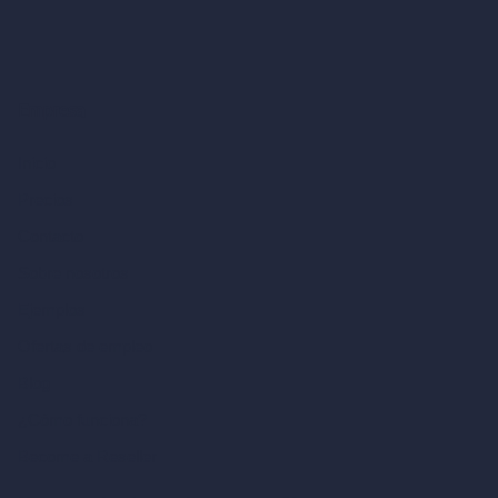
Empresa
Inicio
Precios
Contacto
Sobre nosotros
Ejemplos
Ofertas de empleo
Blog
¿Cómo funciona?
Become a Reseller