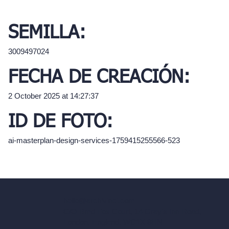
SEMILLA:
3009497024
FECHA DE CREACIÓN:
2 October 2025 at 14:27:37
ID DE FOTO:
ai-masterplan-design-services-1759415255566-523
hello@archivinci.com
C/O Bmd Fox Court, 14 Gray's Inn Road,
London, England, WC1X 8HN