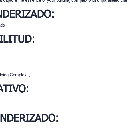
at capture the essence of your building complex with unparalleled clari
NDERIZADO:
ado
ILITUD:
ilding Complex, ,
TIVO:
ENDERIZADO: