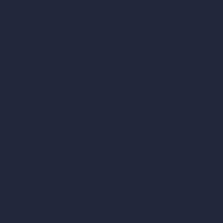
con IA
Calculadoras de arquitectura
es con IA
Calculadora de metros cuadrados
Calculadora y conversor de escala
Calculadora de tamaño de habitación
con IA
Calculadora de tiempo de renderizado
 interiores
Calculadora de pies cúbicos
es arquitectónicos
Calculadora de pintura
 estar con IA
ios con IA
con IA
on IA
on IA