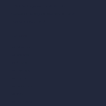
Editor de imágenes con IA (ArchiGPT)
Generador de ángulos alternativos con IA
Render a video con IA
Comparar
vs SketchUp
vs 3ds Max
vs Autocad
vs Enscape
vs Lumion
A
vs Twinmotion
vs Vray
vs D5 Render