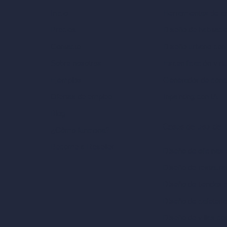
Herramientas de ar
Inicio
Diseño de habitaci
Precios
Diseño urbano con
Contacto
Escenificación virt
Sobre nosotros
Generador de conc
Ejemplos
Inpainting con IA
Ofertas de empleo
Blog
Casos de uso de I
¿Cómo funciona?
Become a Reseller
Diseño de oficinas 
Diseño de restaura
Diseño de tiendas 
Diseño de cafeterí
Diseño de villas co