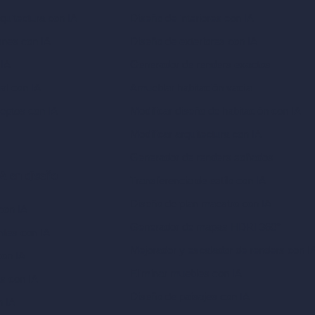
quitectura con IA
Diseño de interiores con IA
ones con IA
Diseño de exteriores con IA
 IA
Generador de renders exactos
ual con IA
Amueblar habitación vacía
eptos con IA
Modificar diseño de habitación con IA
Modificar arquitectura con IA
Generador de renders soñados
A en diseño
Transferencia de estilo con IA
Diseño de plan maestro con IA
con IA
Generador de mapas HDRI 360°
ntes con IA
Mejorador y escalador de renders con I
con IA
Eliminar muebles con IA
as con IA
Diseño de paisajes con IA
n IA