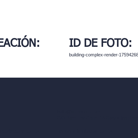
EACIÓN:
ID DE FOTO:
building-complex-render-1759426
hello@archivinci.com
C/O Bmd Fox Court, 14 Gray's Inn Ro
arquitectura con IA
Renders ilimitados con IA