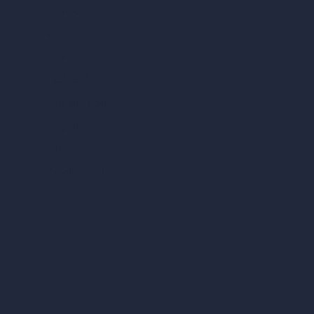
vs Blender
vs Corona Renderer
vs Revit
vs Archicad
vs Unreal Engine
vs KeyShot
vs Rhino
vs Arnold Renderer