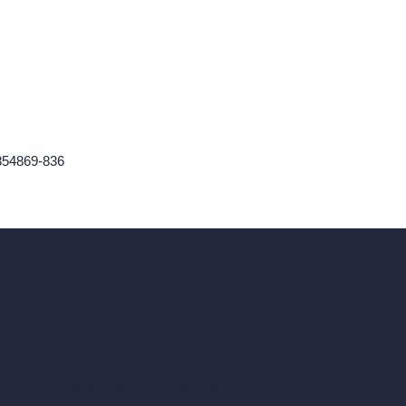
854869-836
ad, London, England, WC1X 8HN
Herramientas de IA basadas en créditos