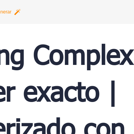
nerar
ing Complex
r exacto |
rizado con 