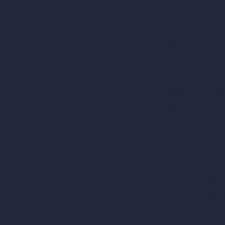
Diseño de hoteles 
Diseño de hospital
RoomGPT
Diseño de casas 
Estilos de diseño de
Estilos de exterior
Diseño de salas de
Diseño de dormitor
Diseño de cocinas 
Diseño de baños c
Diseño de patios c