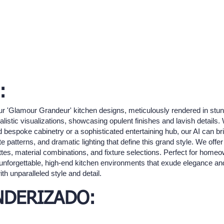
:
ur 'Glamour Grandeur' kitchen designs, meticulously rendered in stunn
listic visualizations, showcasing opulent finishes and lavish details.
espoke cabinetry or a sophisticated entertaining hub, our AI can bring
te patterns, and dramatic lighting that define this grand style. We offer 
lettes, material combinations, and fixture selections. Perfect for homeo
 unforgettable, high-end kitchen environments that exude elegance and 
th unparalleled style and detail.
NDERIZADO: