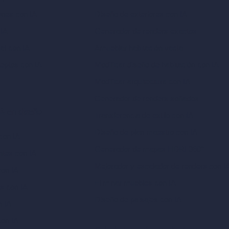
ones con IA
Diseño de exteriores con IA
 IA
Generador de renders exactos
ual con IA
Amueblar habitación vacía
eptos con IA
Modificar diseño de habitación con IA
Modificar arquitectura con IA
Generador de renders soñados
A en diseño
Transferencia de estilo con IA
Diseño de plan maestro con IA
con IA
Generador de mapas HDRI 360°
ntes con IA
Mejorador y escalador de renders con I
con IA
Eliminar muebles con IA
as con IA
Diseño de paisajes con IA
n IA
con IA