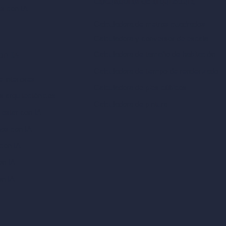
Calculadoras de arquitectura
es con IA
Calculadora de metros cuadrados
Calculadora y conversor de escala
Calculadora de tamaño de habitación
con IA
Calculadora de tiempo de renderizado
 interiores
Calculadora de pies cúbicos
es arquitectónicos
Calculadora de pintura
 estar con IA
ios con IA
con IA
on IA
on IA