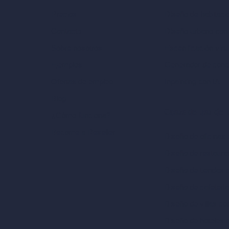
Diseño de habitaci
Precios
Diseño urbano con
Contacto
Escenificación virt
Sobre nosotros
Generador de conc
Ejemplos
Inpainting con IA
Ofertas de empleo
Blog
Casos de uso de I
¿Cómo funciona?
Become a Reseller
Diseño de oficinas 
Diseño de restaura
Diseño de tiendas 
Diseño de cafeterí
Diseño de villas co
Diseño de hoteles 