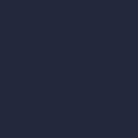
Generador de ángulos alternativos con IA
Render a video con IA
Comparar
vs SketchUp
vs 3ds Max
vs Autocad
vs Enscape
vs Lumion
A
vs Twinmotion
vs Vray
vs D5 Render
vs Blender