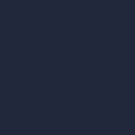
vs Corona Renderer
vs Revit
vs Archicad
vs Unreal Engine
vs KeyShot
vs Rhino
vs Arnold Renderer