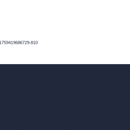
-1759419686729-810
ad, London, England, WC1X 8HN
Herramientas de IA basadas en créditos
Editor de imágenes con IA (ArchiGPT)