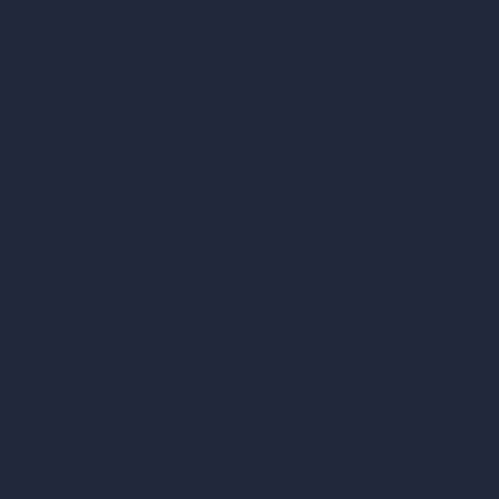
Diseño de hospital
RoomGPT
Diseño de casas 
Estilos de diseño de
Estilos de exterior
Diseño de salas de
Diseño de dormitor
Diseño de cocinas 
Diseño de baños c
Diseño de patios c