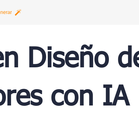
nerar
en Diseño d
iores con IA