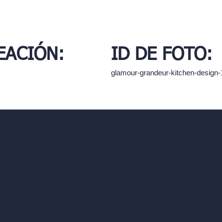
EACIÓN:
ID DE FOTO:
glamour-grandeur-kitchen-design
hello@archivinci.com
C/O Bmd Fox Court, 14 Gray's Inn Ro
arquitectura con IA
Renders ilimitados con IA
quitectura con IA
Diseño de interiores con IA