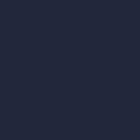
Inicio
Precios
Contacto
Sobre nosotros
Ejemplos
Ofertas de empleo
Blog
¿Cómo funciona?
Become a Reseller
Nuestra suite de arquitectura con IA
Herramientas de arquitectura con IA
Diseño de habitaciones con IA
Diseño urbano con IA