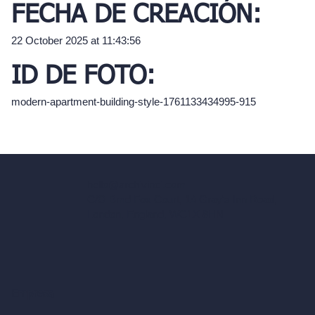
FECHA DE CREACIÓN:
22 October 2025 at 11:43:56
ID DE FOTO:
modern-apartment-building-style-1761133434995-915
hello@archivinci.com
C/O Bmd Fox Court, 14 Gray's Inn Road,
London, England, WC1X 8HN
Empresa