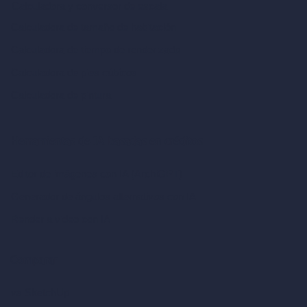
Calculadora y conversor de escala
Calculadora de tamaño de habitación
Calculadora de tiempo de renderizado
Calculadora de pies cúbicos
Calculadora de pintura
Herramientas de IA basadas en créditos
Editor de imágenes con IA (ArchiGPT)
Generador de ángulos alternativos con IA
Render a video con IA
Comparar
vs SketchUp