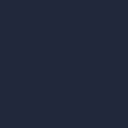
Amueblar habitación vacía
Modificar diseño de habitación con IA
Modificar arquitectura con IA
Generador de renders soñados
Transferencia de estilo con IA
Diseño de plan maestro con IA
Generador de mapas HDRI 360°
Mejorador y escalador de renders con IA
Eliminar muebles con IA
Diseño de paisajes con IA
Calculadoras de arquitectura
Calculadora de metros cuadrados