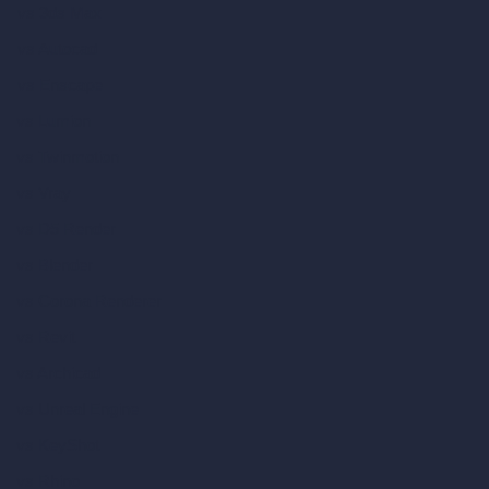
vs 3ds Max
vs Autocad
vs Enscape
vs Lumion
vs Twinmotion
vs Vray
vs D5 Render
vs Blender
vs Corona Renderer
vs Revit
vs Archicad
vs Unreal Engine
vs KeyShot
vs Rhino