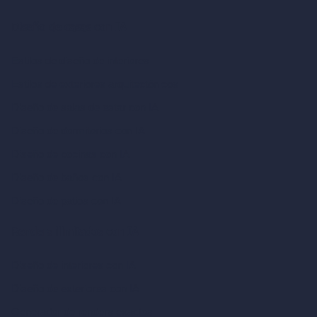
Diseño de casas con IA
Estilos de diseño de interiores
Estilos de exteriores arquitectónicos
Diseño de salas de estar con IA
Diseño de dormitorios con IA
Diseño de cocinas con IA
Diseño de baños con IA
Diseño de patios con IA
Renders ilimitados con IA
Diseño de interiores con IA
Diseño de exteriores con IA
Generador de renders exactos