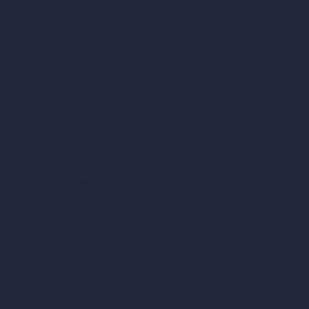
Escenificación virtual con IA
Generador de conceptos con IA
Inpainting con IA
Casos de uso de IA en diseño
Diseño de oficinas con IA
Diseño de restaurantes con IA
Diseño de tiendas con IA
Diseño de cafeterías con IA
Diseño de villas con IA
Diseño de hoteles con IA
Diseño de hospitales con IA
RoomGPT