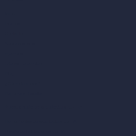
Inicio
Precios
Contacto
Sobre nosotros
Ejemplos
Ofertas de empleo
Blog
¿Cómo funciona?
Become a Reseller
Nuestra suite de arquitectura con IA
Herramientas de arquitectura con IA
Diseño de habitaciones con IA