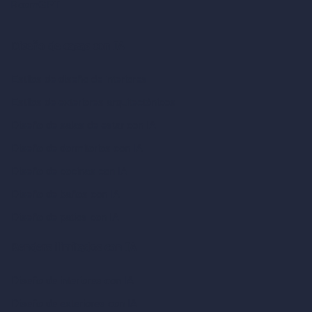
RoomGPT
Diseño de casas con IA
Estilos de diseño de interiores
Estilos de exteriores arquitectónicos
Diseño de salas de estar con IA
Diseño de dormitorios con IA
Diseño de cocinas con IA
Diseño de baños con IA
Diseño de patios con IA
Renders ilimitados con IA
Diseño de interiores con IA
Diseño de exteriores con IA