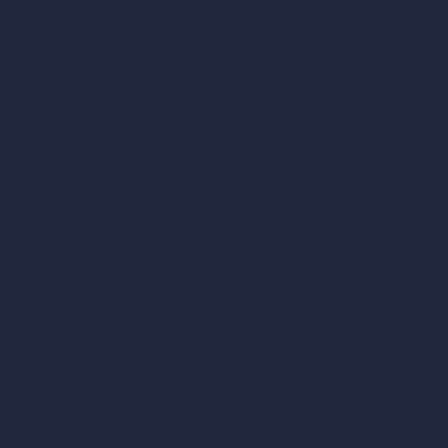
Calculadora de metros cuadrados
Calculadora y conversor de escala
Calculadora de tamaño de habitación
Calculadora de tiempo de renderizado
Calculadora de pies cúbicos
Calculadora de pintura
Herramientas de IA basadas en créditos
Editor de imágenes con IA (ArchiGPT)
Generador de ángulos alternativos con IA
Render a video con IA
Comparar