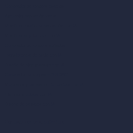
Generador de renders exactos
Amueblar habitación vacía
Modificar diseño de habitación con IA
Modificar arquitectura con IA
Generador de renders soñados
Transferencia de estilo con IA
Diseño de plan maestro con IA
Generador de mapas HDRI 360°
Mejorador y escalador de renders con IA
Eliminar muebles con IA
Diseño de paisajes con IA
Calculadoras de arquitectura