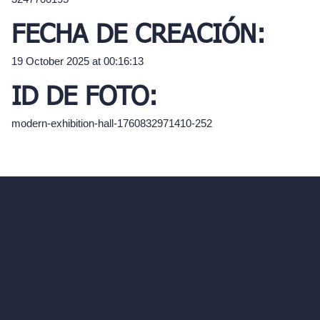
FECHA DE CREACIÓN:
19 October 2025 at 00:16:13
ID DE FOTO:
modern-exhibition-hall-1760832971410-252
hello@archivinci.com
C/O Bmd Fox Court, 14 Gray's Inn Road,
London, England, WC1X 8HN
Empresa