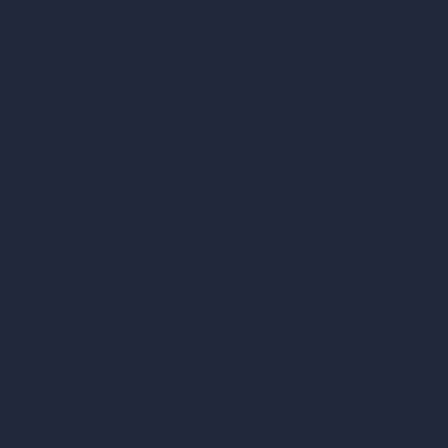
vs Autocad
vs Enscape
vs Lumion
vs Twinmotion
vs Vray
vs D5 Render
vs Blender
vs Corona Renderer
vs Revit
vs Archicad
vs Unreal Engine
vs KeyShot
vs Rhino