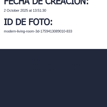
FECHA DE CREACIÓN:
2 October 2025 at 13:51:30
ID DE FOTO:
modern-living-room-3d-1759413089010-833
hello@archivinci.com
C/O Bmd Fox Court, 14 Gray's Inn Road,
London, England, WC1X 8HN
Empresa