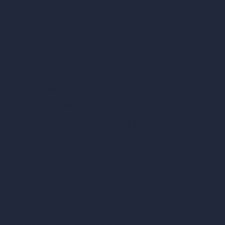
Amueblar habitación vacía
Modificar diseño de habitación con IA
Modificar arquitectura con IA
Generador de renders soñados
Transferencia de estilo con IA
Diseño de plan maestro con IA
Generador de mapas HDRI 360°
Mejorador y escalador de renders con IA
Eliminar muebles con IA
Diseño de paisajes con IA
Calculadoras de arquitectura
Calculadora de metros cuadrados
Calculadora y conversor de escala