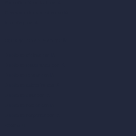
Escenificación virtual con IA
Generador de conceptos con IA
Inpainting con IA
Casos de uso de IA en diseño
Diseño de oficinas con IA
Diseño de restaurantes con IA
Diseño de tiendas con IA
Diseño de cafeterías con IA
Diseño de villas con IA
Diseño de hoteles con IA
Diseño de hospitales con IA
RoomGPT