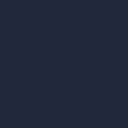
Inicio
Precios
Contacto
Sobre nosotros
Ejemplos
Ofertas de empleo
Blog
¿Cómo funciona?
Become a Reseller
Nuestra suite de arquitectura con IA
Herramientas de arquitectura con IA
Diseño de habitaciones con IA
Diseño urbano con IA