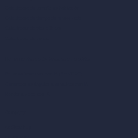
Calculadora de tamaño de habitación
Calculadora de tiempo de renderizado
Calculadora de pies cúbicos
Calculadora de pintura
Herramientas de IA basadas en créditos
Editor de imágenes con IA (ArchiGPT)
Generador de ángulos alternativos con IA
Render a video con IA
Comparar
vs SketchUp
vs 3ds Max