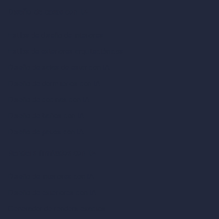
Diseño de casas con IA
Estilos de diseño de interiores
Estilos de exteriores arquitectónicos
Diseño de salas de estar con IA
Diseño de dormitorios con IA
Diseño de cocinas con IA
Diseño de baños con IA
Diseño de patios con IA
Renders ilimitados con IA
Diseño de interiores con IA
Diseño de exteriores con IA
Generador de renders exactos