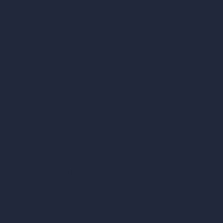
Diseño de cafeterías con IA
Diseño de villas con IA
Diseño de hoteles con IA
Diseño de hospitales con IA
RoomGPT
Diseño de casas con IA
Estilos de diseño de interiores
Estilos de exteriores arquitectónicos
Diseño de salas de estar con IA
Diseño de dormitorios con IA
Diseño de cocinas con IA
Diseño de baños con IA
Diseño de patios con IA