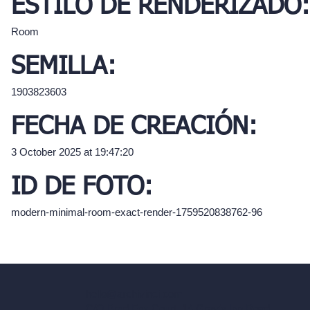
ESTILO DE RENDERIZADO:
Room
SEMILLA:
1903823603
FECHA DE CREACIÓN:
3 October 2025 at 19:47:20
ID DE FOTO:
modern-minimal-room-exact-render-1759520838762-96
hello@archivinci.com
C/O Bmd Fox Court, 14 Gray's Inn Road,