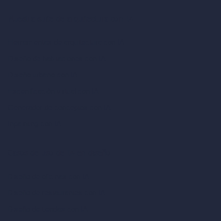
Nuestra suite de arquitectura con IA
Herramientas de arquitectura con IA
Diseño de habitaciones con IA
Diseño urbano con IA
Escenificación virtual con IA
Generador de conceptos con IA
Inpainting con IA
Casos de uso de IA en diseño
Diseño de oficinas con IA
Diseño de restaurantes con IA
Diseño de tiendas con IA