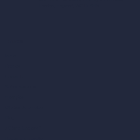
London, England, WC1X 8HN
Empresa
Inicio
Precios
Contacto
Sobre nosotros
Ejemplos
Ofertas de empleo
Blog
¿Cómo funciona?
Become a Reseller