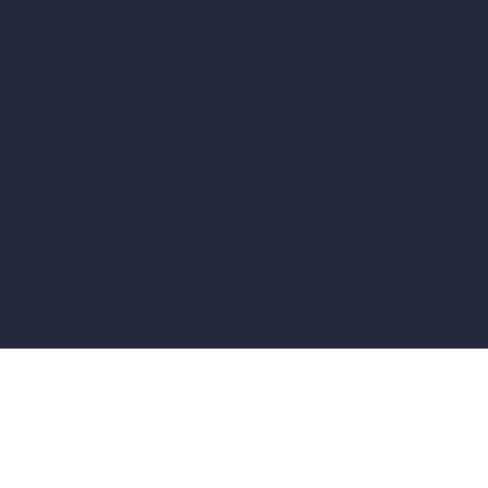
vs Revit
vs Archicad
vs Unreal Engine
vs KeyShot
vs Rhino
vs Arnold Renderer
Política de Privacidad
Términos y Condiciones