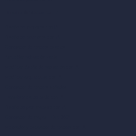
Renders ilimitados con IA
Diseño de interiores con IA
Diseño de exteriores con IA
Generador de renders exactos
Amueblar habitación vacía
Modificar diseño de habitación con IA
Modificar arquitectura con IA
Generador de renders soñados
Transferencia de estilo con IA
Diseño de plan maestro con IA
Generador de mapas HDRI 360°
Mejorador y escalador de renders con IA