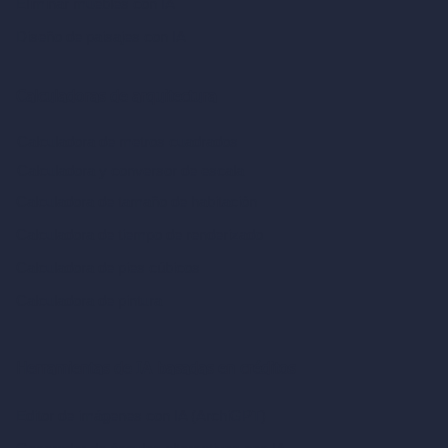
Eliminar muebles con IA
Diseño de paisajes con IA
Calculadoras de arquitectura
Calculadora de metros cuadrados
Calculadora y conversor de escala
Calculadora de tamaño de habitación
Calculadora de tiempo de renderizado
Calculadora de pies cúbicos
Calculadora de pintura
Herramientas de IA basadas en créditos
Editor de imágenes con IA (ArchiGPT)