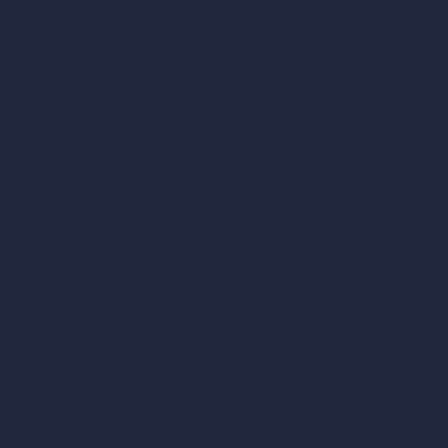
Generador de ángulos alternativos con IA
Render a video con IA
Comparar
vs SketchUp
vs 3ds Max
vs Autocad
vs Enscape
vs Lumion
vs Twinmotion
vs Vray
vs D5 Render
vs Blender
vs Corona Renderer