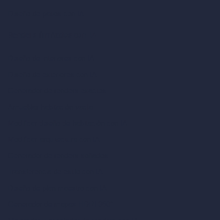
Diseño de patios con IA
Renders ilimitados con IA
Diseño de interiores con IA
Diseño de exteriores con IA
Generador de renders exactos
Amueblar habitación vacía
Modificar diseño de habitación con IA
Modificar arquitectura con IA
Generador de renders soñados
Transferencia de estilo con IA
Diseño de plan maestro con IA
Generador de mapas HDRI 360°