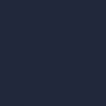
Mejorador y escalador de renders con IA
Eliminar muebles con IA
Diseño de paisajes con IA
Calculadoras de arquitectura
Calculadora de metros cuadrados
Calculadora y conversor de escala
Calculadora de tamaño de habitación
Calculadora de tiempo de renderizado
Calculadora de pies cúbicos
Calculadora de pintura
Herramientas de IA basadas en créditos
Editor de imágenes con IA (ArchiGPT)