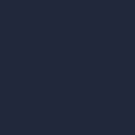
Generador de ángulos alternativos con IA
Render a video con IA
Comparar
vs SketchUp
vs 3ds Max
vs Autocad
vs Enscape
vs Lumion
vs Twinmotion
vs Vray
vs D5 Render
vs Blender