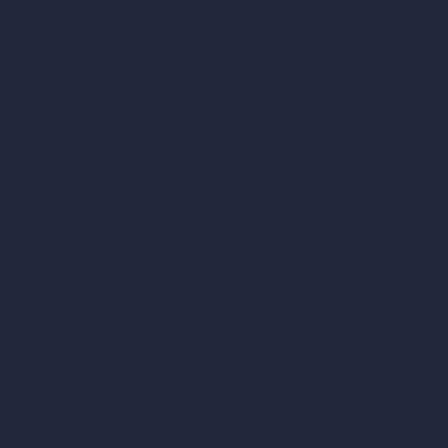
Diseño de tiendas con IA
Diseño de cafeterías con IA
Diseño de villas con IA
Diseño de hoteles con IA
Diseño de hospitales con IA
RoomGPT
Diseño de casas con IA
Estilos de diseño de interiores
Estilos de exteriores arquitectónicos
Diseño de salas de estar con IA
Diseño de dormitorios con IA
Diseño de cocinas con IA
Diseño de baños con IA