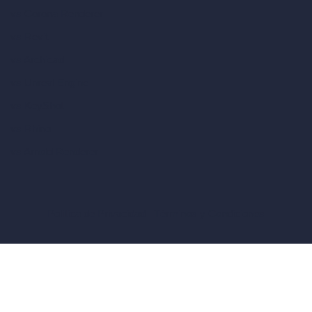
vs Corona Renderer
vs Revit
vs Archicad
vs Unreal Engine
vs KeyShot
vs Rhino
vs Arnold Renderer
Política de Privacidad
Términos y Condiciones