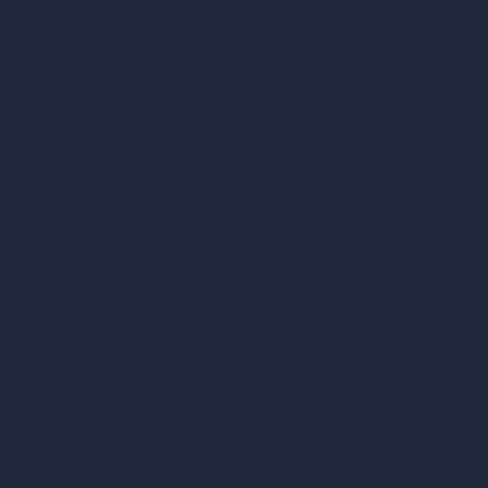
Become a Reseller
Nuestra suite de arquitectura con IA
Herramientas de arquitectura con IA
Diseño de habitaciones con IA
Diseño urbano con IA
Escenificación virtual con IA
Generador de conceptos con IA
Inpainting con IA
Casos de uso de IA en diseño
Diseño de oficinas con IA
Diseño de restaurantes con IA