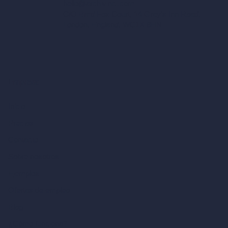
hello@archivinci.com
C/O Bmd Fox Court, 14 Gray's Inn Road,
London, England, WC1X 8HN
Empresa
Inicio
Precios
Contacto
Sobre nosotros
Ejemplos
Ofertas de empleo
Blog
¿Cómo funciona?