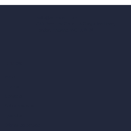
hello@archivinci.com
C/O Bmd Fox Court, 14 Gray's Inn Road,
London, England, WC1X 8HN
Empresa
Inicio
Precios
Contacto
Sobre nosotros
Ejemplos
Ofertas de empleo