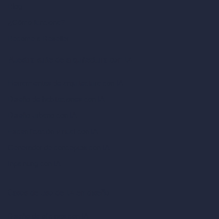
Blog
¿Cómo funciona?
Become a Reseller
Nuestra suite de arquitectura con IA
Herramientas de arquitectura con IA
Diseño de habitaciones con IA
Diseño urbano con IA
Escenificación virtual con IA
Generador de conceptos con IA
Inpainting con IA
Casos de uso de IA en diseño
Diseño de oficinas con IA