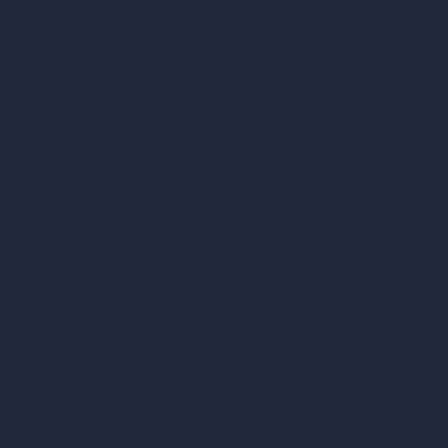
Generador de mapas HDRI 360°
Mejorador y escalador de renders con IA
Eliminar muebles con IA
Diseño de paisajes con IA
Calculadoras de arquitectura
Calculadora de metros cuadrados
Calculadora y conversor de escala
Calculadora de tamaño de habitación
Calculadora de tiempo de renderizado
Calculadora de pies cúbicos
Calculadora de pintura