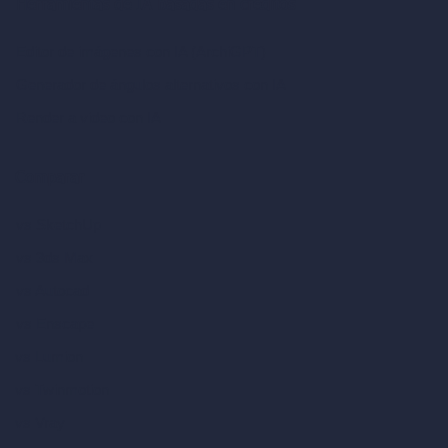
Herramientas de IA basadas en créditos
Editor de imágenes con IA (ArchiGPT)
Generador de ángulos alternativos con IA
Render a video con IA
Comparar
vs SketchUp
vs 3ds Max
vs Autocad
vs Enscape
vs Lumion
vs Twinmotion
vs Vray