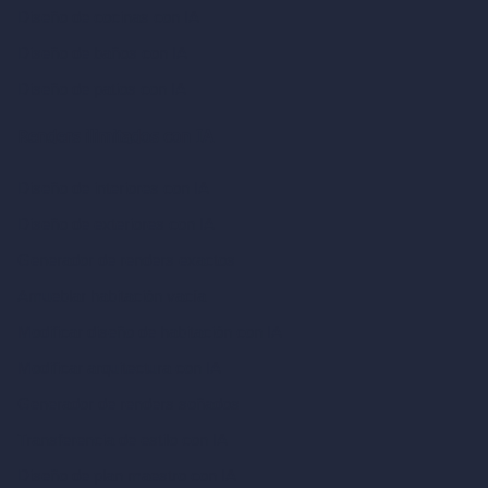
Diseño de cocinas con IA
Diseño de baños con IA
Diseño de patios con IA
Renders ilimitados con IA
Diseño de interiores con IA
Diseño de exteriores con IA
Generador de renders exactos
Amueblar habitación vacía
Modificar diseño de habitación con IA
Modificar arquitectura con IA
Generador de renders soñados
Transferencia de estilo con IA
Diseño de plan maestro con IA