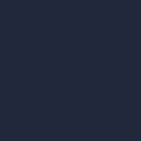
Diseño de restaurantes con IA
Diseño de tiendas con IA
Diseño de cafeterías con IA
Diseño de villas con IA
Diseño de hoteles con IA
Diseño de hospitales con IA
RoomGPT
Diseño de casas con IA
Estilos de diseño de interiores
Estilos de exteriores arquitectónicos
Diseño de salas de estar con IA
Diseño de dormitorios con IA