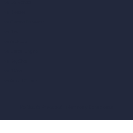
vs D5 Render
vs Blender
vs Corona Renderer
vs Revit
vs Archicad
vs Unreal Engine
vs KeyShot
vs Rhino
vs Arnold Renderer
Política de Privacidad
Términos y Condiciones