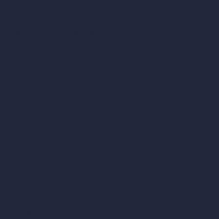
Generatore di render accurati
Arredare stanza vuota
Modificare design della stanza con IA
Modificare architettura con IA
Generatore di render sognati
Trasferimento di stile con IA
Design di masterplan con IA
Generatore di mappe HDRI 360°
Miglioratore e upscaler di render con IA
Rimuovere mobili con IA
Design di paesaggi con IA
Calcolatori per l’architettura
Calcolatore di metri quadrati