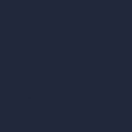
Design di case con IA
Stili di interior design
Stili architettonici per esterni
Design di soggiorni con IA
Design di camere da letto con IA
Design di cucine con IA
Design di bagni con IA
Design di patio con IA
Rendering illimitati con IA
Design di interni con IA
Design di esterni con IA