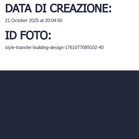
DATA DI CREAZIONE:
21 October 2025 at 20:04:50
ID FOTO:
style-transfer-building-design-1761077089102-40
hello@archivinci.com
C/O Bmd Fox Court, 14 Gray's Inn Road,
London, England, WC1X 8HN
Azienda