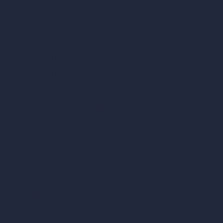
Calcolatore e convertitore di scala
Calcolatore delle dimensioni della stanza
Calcolatore del tempo di rendering
Calcolatore di piedi cubici
Calcolatore di vernice
Strumenti IA basati su crediti
Editor di immagini con IA (ArchiGPT)
Generatore di angolazioni alternative con IA
Render in video con IA
Confronta
vs SketchUp