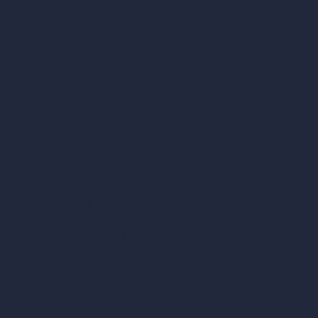
Home
Prezzi
Contatti
Chi siamo
Esempi
Offerte di lavoro
Blog
Come funziona?
Become a Reseller
La nostra suite di architettura con IA
Strumenti di architettura con IA
Design di stanze con IA
Design urbano con IA