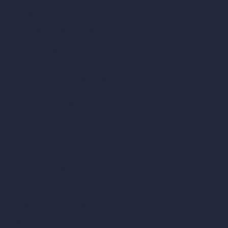
Virtual staging con IA
Generatore di concept con IA
Inpainting con IA
Casi d’uso dell’IA nel design
Design di uffici con IA
Design di ristoranti con IA
Design di negozi con IA
Design di bar con IA
Design di ville con IA
Design di hotel con IA
Design di ospedali con IA
RoomGPT