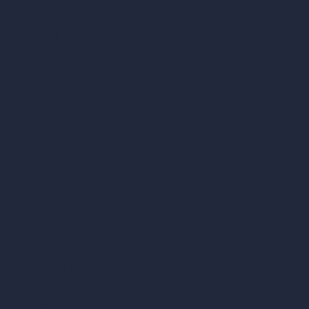
vs 3ds Max
vs Autocad
vs Enscape
vs Lumion
vs Twinmotion
vs Vray
vs D5 Render
vs Blender
vs Corona Renderer
vs Revit
vs Archicad
vs Unreal Engine
vs KeyShot