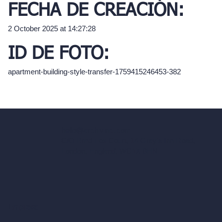
FECHA DE CREACIÓN:
2 October 2025 at 14:27:28
ID DE FOTO:
apartment-building-style-transfer-1759415246453-382
hello@archivinci.com
C/O Bmd Fox Court, 14 Gray's Inn Road,
London, England, WC1X 8HN
Empresa