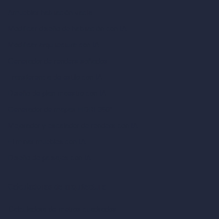
Amueblar habitación vacía
Modificar diseño de habitación con IA
Modificar arquitectura con IA
Generador de renders soñados
Transferencia de estilo con IA
Diseño de plan maestro con IA
Generador de mapas HDRI 360°
Mejorador y escalador de renders con IA
Eliminar muebles con IA
Diseño de paisajes con IA
Calculadoras de arquitectura
Calculadora de metros cuadrados