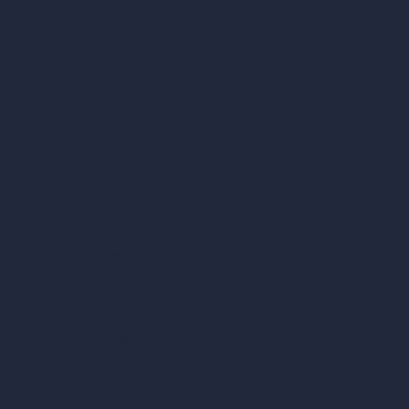
Inicio
Precios
Contacto
Sobre nosotros
Ejemplos
Ofertas de empleo
Blog
¿Cómo funciona?
Become a Reseller
Nuestra suite de arquitectura con IA
Herramientas de arquitectura con IA
Diseño de habitaciones con IA
Diseño urbano con IA