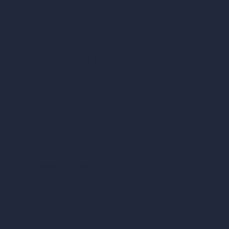
Diseño de casas con IA
Estilos de diseño de interiores
Estilos de exteriores arquitectónicos
Diseño de salas de estar con IA
Diseño de dormitorios con IA
Diseño de cocinas con IA
Diseño de baños con IA
Diseño de patios con IA
Renders ilimitados con IA
Diseño de interiores con IA
Diseño de exteriores con IA
Generador de renders exactos