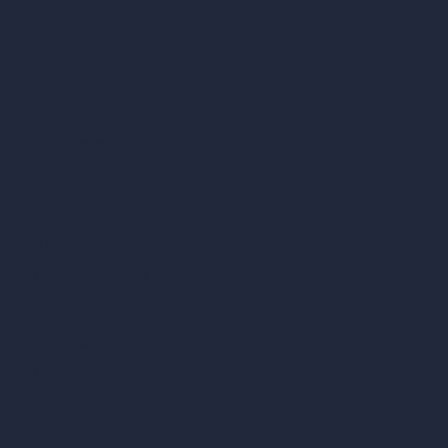
vs 3ds Max
vs Autocad
vs Enscape
vs Lumion
vs Twinmotion
vs Vray
vs D5 Render
vs Blender
vs Corona Renderer
vs Revit
vs Archicad
vs Unreal Engine
vs KeyShot
vs Rhino