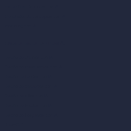
Escenificación virtual con IA
Generador de conceptos con IA
Inpainting con IA
Casos de uso de IA en diseño
Diseño de oficinas con IA
Diseño de restaurantes con IA
Diseño de tiendas con IA
Diseño de cafeterías con IA
Diseño de villas con IA
Diseño de hoteles con IA
Diseño de hospitales con IA
RoomGPT