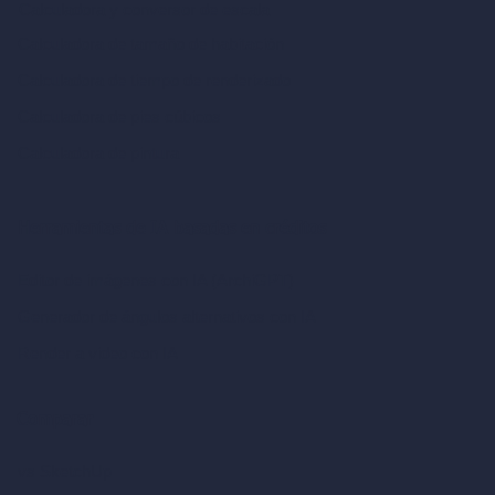
Calculadora y conversor de escala
Calculadora de tamaño de habitación
Calculadora de tiempo de renderizado
Calculadora de pies cúbicos
Calculadora de pintura
Herramientas de IA basadas en créditos
Editor de imágenes con IA (ArchiGPT)
Generador de ángulos alternativos con IA
Render a video con IA
Comparar
vs SketchUp