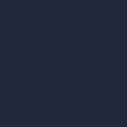
Escenificación virt
Sobre nosotros
Generador de conc
Ejemplos
Inpainting con IA
Ofertas de empleo
Blog
Casos de uso de I
¿Cómo funciona?
Become a Reseller
Diseño de oficinas 
Diseño de restaura
Diseño de tiendas 
Diseño de cafeterí
Diseño de villas co
Diseño de hoteles 
Diseño de hospital
RoomGPT