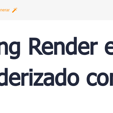
nerar
ing Render 
derizado co