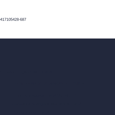
59417105428-687
ad, London, England, WC1X 8HN
Herramientas de IA basadas en créditos
Editor de imágenes con IA (ArchiGPT)
Generador de ángulos alternativos con IA
Render a video con IA