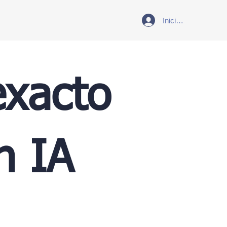
Iniciar sesión
exacto
n IA