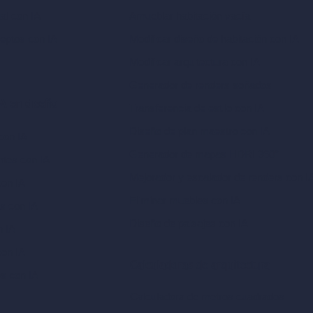
ual con IA
Amueblar habitación vacía
eptos con IA
Modificar diseño de habitación con IA
Modificar arquitectura con IA
Generador de renders soñados
A en diseño
Transferencia de estilo con IA
Diseño de plan maestro con IA
con IA
Generador de mapas HDRI 360°
ntes con IA
Mejorador y escalador de renders con I
con IA
Eliminar muebles con IA
as con IA
Diseño de paisajes con IA
n IA
con IA
Calculadoras de arquitectura
es con IA
Calculadora de metros cuadrados