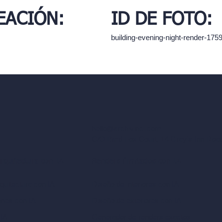
EACIÓN:
ID DE FOTO:
building-evening-night-render-17
hello@archivinci.com
C/O Bmd Fox Court, 14 Gray's Inn Ro
arquitectura con IA
Renders ilimitados con IA
quitectura con IA
Diseño de interiores con IA
ones con IA
Diseño de exteriores con IA
 IA
Generador de renders exactos