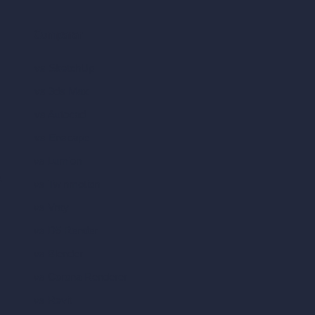
Comparar
vs SketchUp
vs 3ds Max
vs Autocad
vs Enscape
vs Lumion
A
vs Twinmotion
vs Vray
vs D5 Render
vs Blender
vs Corona Renderer
vs Revit