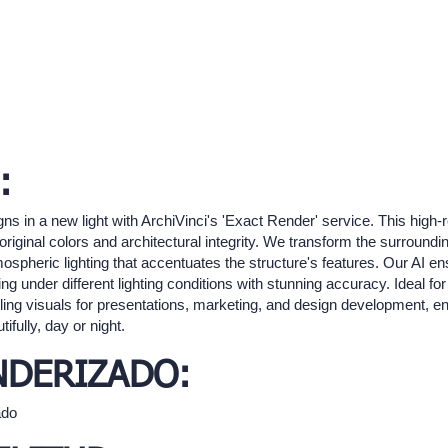
:
ns in a new light with ArchiVinci's 'Exact Render' service. This high
 original colors and architectural integrity. We transform the surroundi
spheric lighting that accentuates the structure's features. Our AI ens
ding under different lighting conditions with stunning accuracy. Ideal f
ling visuals for presentations, marketing, and design development, ens
fully, day or night.
NDERIZADO:
ado