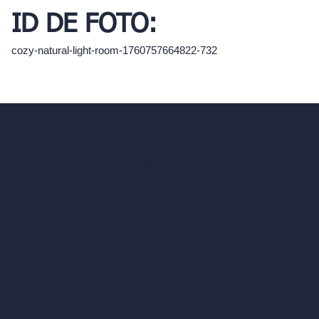
ID DE FOTO:
cozy-natural-light-room-1760757664822-732
hello@archivinci.com
C/O Bmd Fox Court, 14 Gray's Inn Road,
London, England, WC1X 8HN
Empresa
Inicio
Precios