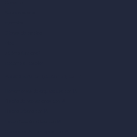
Contacto
Sobre nosotros
Ejemplos
Ofertas de empleo
Blog
¿Cómo funciona?
Become a Reseller
Nuestra suite de arquitectura con IA
Herramientas de arquitectura con IA
Diseño de habitaciones con IA
Diseño urbano con IA
Escenificación virtual con IA
Generador de conceptos con IA