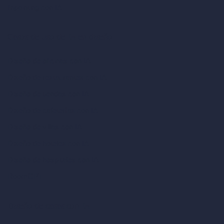
Inpainting con IA
Casos de uso de IA en diseño
Diseño de oficinas con IA
Diseño de restaurantes con IA
Diseño de tiendas con IA
Diseño de cafeterías con IA
Diseño de villas con IA
Diseño de hoteles con IA
Diseño de hospitales con IA
RoomGPT
Diseño de casas con IA