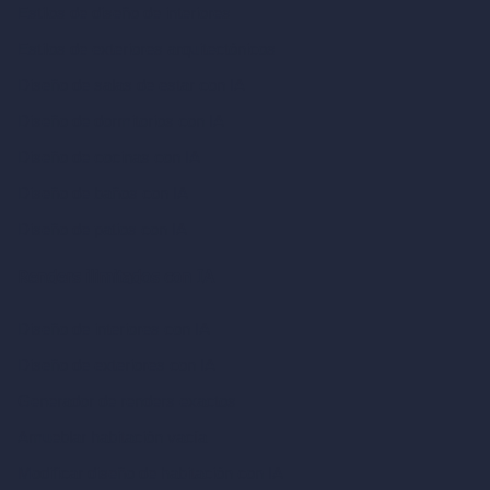
Estilos de diseño de interiores
Estilos de exteriores arquitectónicos
Diseño de salas de estar con IA
Diseño de dormitorios con IA
Diseño de cocinas con IA
Diseño de baños con IA
Diseño de patios con IA
Renders ilimitados con IA
Diseño de interiores con IA
Diseño de exteriores con IA
Generador de renders exactos
Amueblar habitación vacía
Modificar diseño de habitación con IA