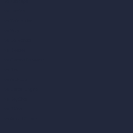
vs Enscape
vs Lumion
vs Twinmotion
vs Vray
vs D5 Render
vs Blender
vs Corona Renderer
vs Revit
vs Archicad
vs Unreal Engine
vs KeyShot
vs Rhino
vs Arnold Renderer