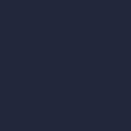
Calculadora de pies cúbicos
Calculadora de pintura
Herramientas de IA basadas en créditos
Editor de imágenes con IA (ArchiGPT)
Generador de ángulos alternativos con IA
Render a video con IA
Comparar
vs SketchUp
vs 3ds Max
vs Autocad