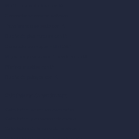
Modificar arquitectura con IA
Generador de renders soñados
Transferencia de estilo con IA
Diseño de plan maestro con IA
Generador de mapas HDRI 360°
Mejorador y escalador de renders con IA
Eliminar muebles con IA
Diseño de paisajes con IA
Calculadoras de arquitectura
Calculadora de metros cuadrados
Calculadora y conversor de escala
Calculadora de tamaño de habitación
Calculadora de tiempo de renderizado