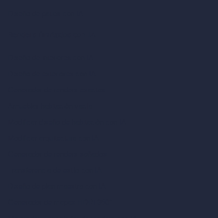
Diseño de patios con IA
Renders ilimitados con IA
Diseño de interiores con IA
Diseño de exteriores con IA
Generador de renders exactos
Amueblar habitación vacía
Modificar diseño de habitación con IA
Modificar arquitectura con IA
Generador de renders soñados
Transferencia de estilo con IA
Diseño de plan maestro con IA
Generador de mapas HDRI 360°