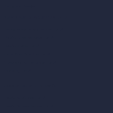
Become a Reseller
Nuestra suite de arquitectura con IA
Herramientas de arquitectura con IA
Diseño de habitaciones con IA
Diseño urbano con IA
Escenificación virtual con IA
Generador de conceptos con IA
Inpainting con IA
Casos de uso de IA en diseño
Diseño de oficinas con IA
Diseño de restaurantes con IA