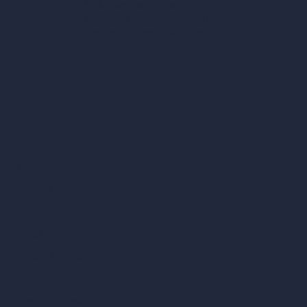
hello@archivinci.com
C/O Bmd Fox Court, 14 Gray's Inn Road,
London, England, WC1X 8HN
Empresa
Inicio
Precios
Contacto
Sobre nosotros
Ejemplos
Ofertas de empleo
Blog
¿Cómo funciona?