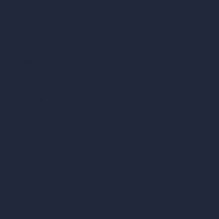
Generador de ángulos alternativos con IA
Render a video con IA
Comparar
vs SketchUp
vs 3ds Max
vs Autocad
vs Enscape
vs Lumion
vs Twinmotion
vs Vray
vs D5 Render
vs Blender