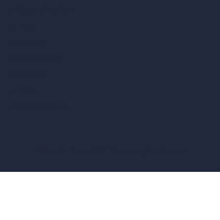
vs Corona Renderer
vs Revit
vs Archicad
vs Unreal Engine
vs KeyShot
vs Rhino
vs Arnold Renderer
Política de Privacidad
Términos y Condiciones