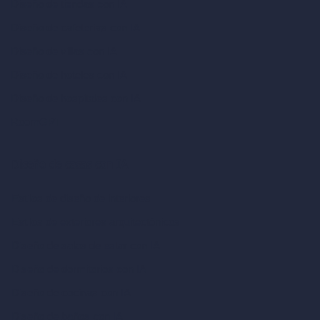
Diseño de tiendas con IA
Diseño de cafeterías con IA
Diseño de villas con IA
Diseño de hoteles con IA
Diseño de hospitales con IA
RoomGPT
Diseño de casas con IA
Estilos de diseño de interiores
Estilos de exteriores arquitectónicos
Diseño de salas de estar con IA
Diseño de dormitorios con IA
Diseño de cocinas con IA
Diseño de baños con IA