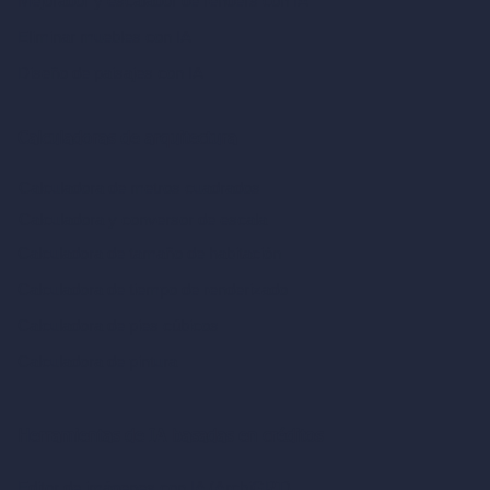
Mejorador y escalador de renders con IA
Eliminar muebles con IA
Diseño de paisajes con IA
Calculadoras de arquitectura
Calculadora de metros cuadrados
Calculadora y conversor de escala
Calculadora de tamaño de habitación
Calculadora de tiempo de renderizado
Calculadora de pies cúbicos
Calculadora de pintura
Herramientas de IA basadas en créditos
Editor de imágenes con IA (ArchiGPT)