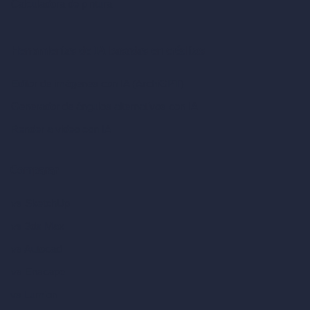
Calculadora de pintura
Herramientas de IA basadas en créditos
Editor de imágenes con IA (ArchiGPT)
Generador de ángulos alternativos con IA
Render a video con IA
Comparar
vs SketchUp
vs 3ds Max
vs Autocad
vs Enscape
vs Lumion