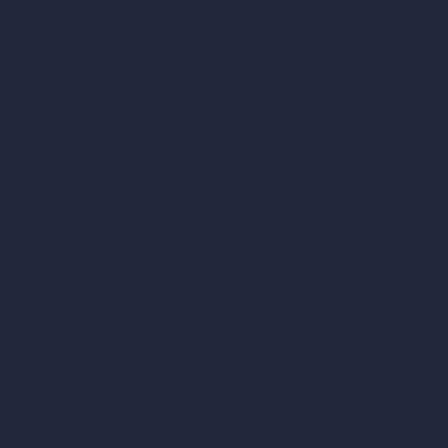
Transferencia de estilo con IA
Diseño de plan maestro con IA
Generador de mapas HDRI 360°
Mejorador y escalador de renders con IA
Eliminar muebles con IA
Diseño de paisajes con IA
Calculadoras de arquitectura
Calculadora de metros cuadrados
Calculadora y conversor de escala
Calculadora de tamaño de habitación
Calculadora de tiempo de renderizado
Calculadora de pies cúbicos