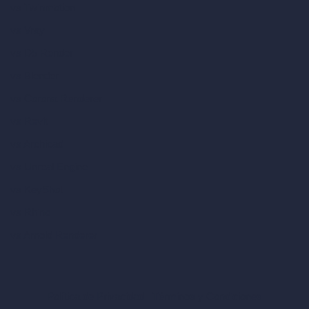
vs Twinmotion
vs Vray
vs D5 Render
vs Blender
vs Corona Renderer
vs Revit
vs Archicad
vs Unreal Engine
vs KeyShot
vs Rhino
vs Arnold Renderer
Política de Privacidad
Términos y Condiciones