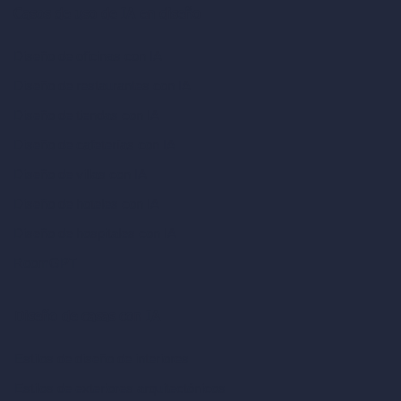
Casos de uso de IA en diseño
Diseño de oficinas con IA
Diseño de restaurantes con IA
Diseño de tiendas con IA
Diseño de cafeterías con IA
Diseño de villas con IA
Diseño de hoteles con IA
Diseño de hospitales con IA
RoomGPT
Diseño de casas con IA
Estilos de diseño de interiores
Estilos de exteriores arquitectónicos