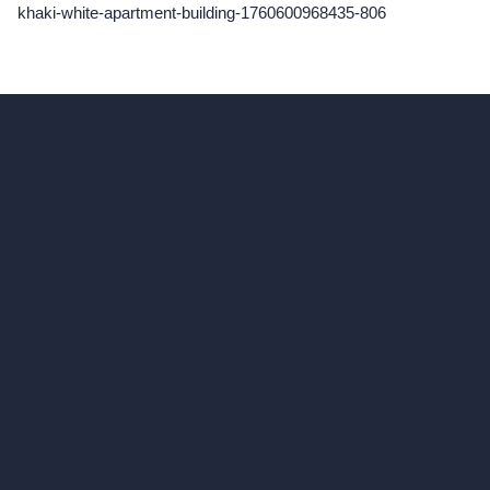
khaki-white-apartment-building-1760600968435-806
hello@archivinci.com
C/O Bmd Fox Court, 14 Gray's Inn Road,
London, England, WC1X 8HN
Empresa
Inicio
Precios
Contacto
Sobre nosotros