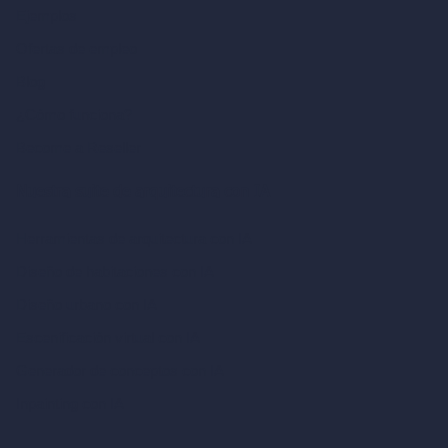
Ejemplos
Ofertas de empleo
Blog
¿Cómo funciona?
Become a Reseller
Nuestra suite de arquitectura con IA
Herramientas de arquitectura con IA
Diseño de habitaciones con IA
Diseño urbano con IA
Escenificación virtual con IA
Generador de conceptos con IA
Inpainting con IA