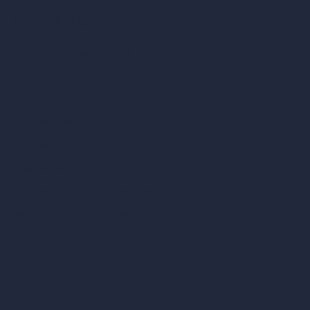
Renders ilimitados con IA
Diseño de interiores con IA
Diseño de exteriores con IA
Generador de renders exactos
Amueblar habitación vacía
Modificar diseño de habitación con IA
Modificar arquitectura con IA
Generador de renders soñados
Transferencia de estilo con IA
Diseño de plan maestro con IA
Generador de mapas HDRI 360°
Mejorador y escalador de renders con IA
Eliminar muebles con IA