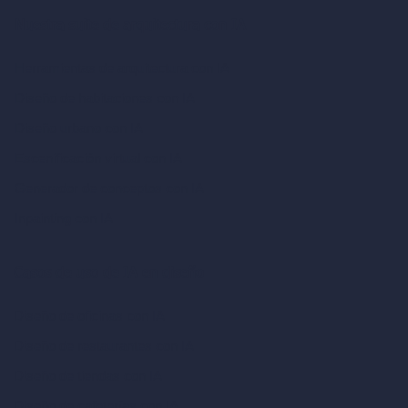
Nuestra suite de arquitectura con IA
Herramientas de arquitectura con IA
Diseño de habitaciones con IA
Diseño urbano con IA
Escenificación virtual con IA
Generador de conceptos con IA
Inpainting con IA
Casos de uso de IA en diseño
Diseño de oficinas con IA
Diseño de restaurantes con IA
Diseño de tiendas con IA
Diseño de cafeterías con IA