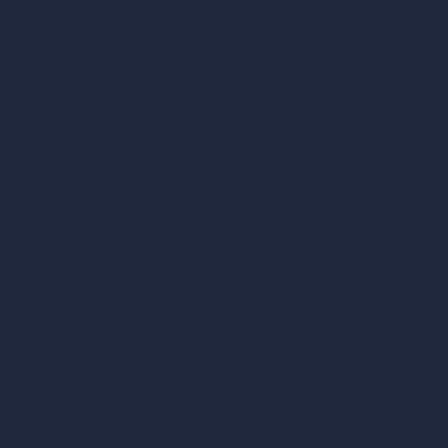
Diseño de villas con IA
Diseño de hoteles con IA
Diseño de hospitales con IA
RoomGPT
Diseño de casas con IA
Estilos de diseño de interiores
Estilos de exteriores arquitectónicos
Diseño de salas de estar con IA
Diseño de dormitorios con IA
Diseño de cocinas con IA
Diseño de baños con IA
Diseño de patios con IA