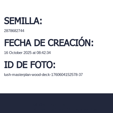
SEMILLA:
2878682744
FECHA DE CREACIÓN:
16 October 2025 at 08:42:34
ID DE FOTO:
lush-masterplan-wood-deck-1760604152578-37
hello@archivinci.com
C/O Bmd Fox Court, 14 Gray's Inn Road,