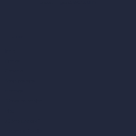
London, England, WC1X 8HN
Empresa
Inicio
Precios
Contacto
Sobre nosotros
Ejemplos
Ofertas de empleo
Blog
¿Cómo funciona?
Become a Reseller