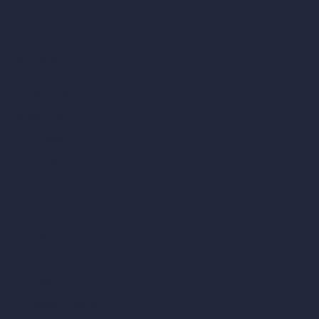
Render a video con IA
Comparar
vs SketchUp
vs 3ds Max
vs Autocad
vs Enscape
vs Lumion
vs Twinmotion
vs Vray
vs D5 Render
vs Blender
vs Corona Renderer