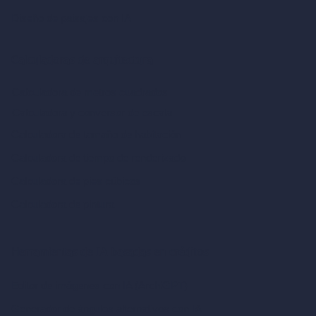
Diseño de paisajes con IA
Calculadoras de arquitectura
Calculadora de metros cuadrados
Calculadora y conversor de escala
Calculadora de tamaño de habitación
Calculadora de tiempo de renderizado
Calculadora de pies cúbicos
Calculadora de pintura
Herramientas de IA basadas en créditos
Editor de imágenes con IA (ArchiGPT)
Generador de ángulos alternativos con IA