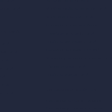
ual con IA
Amueblar habitación vacía
eptos con IA
Modificar diseño de habitación con IA
Modificar arquitectura con IA
Generador de renders soñados
A en diseño
Transferencia de estilo con IA
Diseño de plan maestro con IA
con IA
Generador de mapas HDRI 360°
ntes con IA
Mejorador y escalador de renders con I
con IA
Eliminar muebles con IA
as con IA
Diseño de paisajes con IA
n IA
con IA
Calculadoras de arquitectura
es con IA
Calculadora de metros cuadrados
Calculadora y conversor de escala