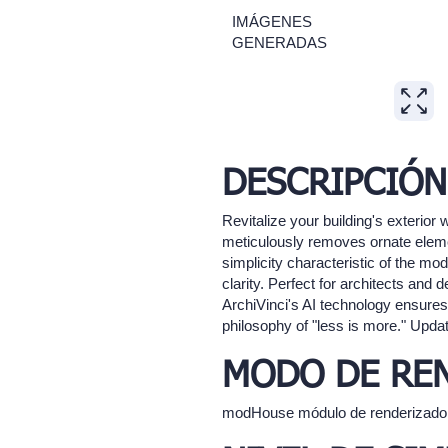
IMÁGENES
GENERADAS
DESCRIPCIÓN
Revitalize your building's exterior
meticulously removes ornate elemen
simplicity characteristic of the mo
clarity. Perfect for architects and
ArchiVinci's AI technology ensures 
philosophy of "less is more." Updat
MODO DE RE
modHouse módulo de renderizado