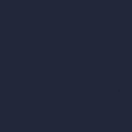
Escenificación virt
Sobre nosotros
Generador de conc
Ejemplos
Inpainting con IA
Ofertas de empleo
Blog
Casos de uso de I
¿Cómo funciona?
Become a Reseller
Diseño de oficinas 
Diseño de restaura
Diseño de tiendas 
Diseño de cafeterí
Diseño de villas co
Diseño de hoteles 
Diseño de hospital
RoomGPT