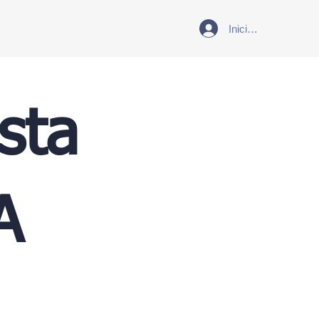
Iniciar sesión
sta
A