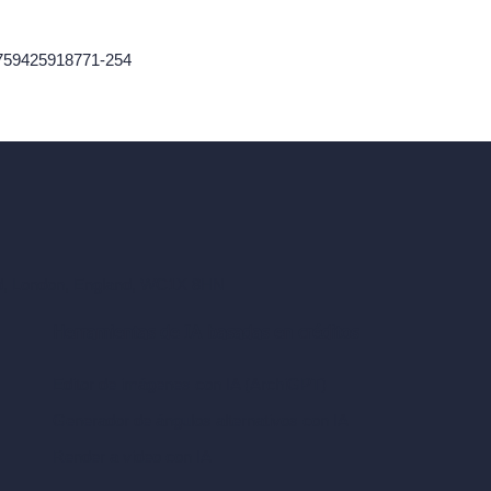
1759425918771-254
ad, London, England, WC1X 8HN
Herramientas de IA basadas en créditos
Editor de imágenes con IA (ArchiGPT)
Generador de ángulos alternativos con IA
Render a video con IA