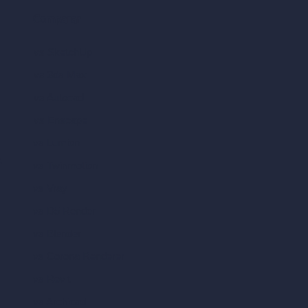
Comparar
vs SketchUp
vs 3ds Max
vs Autocad
vs Enscape
vs Lumion
A
vs Twinmotion
vs Vray
vs D5 Render
vs Blender
vs Corona Renderer
vs Revit
vs Archicad