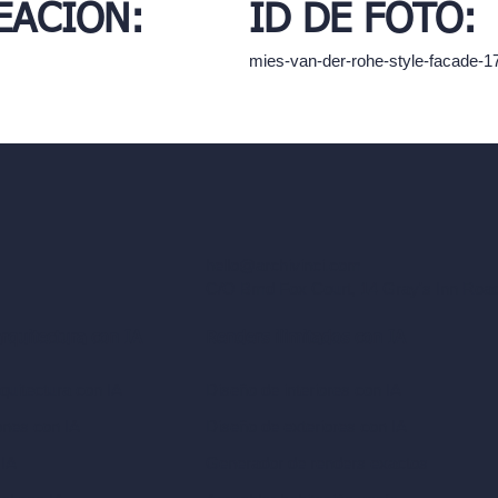
EACIÓN:
ID DE FOTO:
mies-van-der-rohe-style-facade-
hello@archivinci.com
C/O Bmd Fox Court, 14 Gray's Inn Ro
arquitectura con IA
Renders ilimitados con IA
quitectura con IA
Diseño de interiores con IA
ones con IA
Diseño de exteriores con IA
 IA
Generador de renders exactos