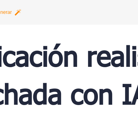
nerar
cación reali
chada con I