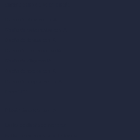
Casos de uso de IA en diseño
Diseño de oficinas con IA
Diseño de restaurantes con IA
Diseño de tiendas con IA
Diseño de cafeterías con IA
Diseño de villas con IA
Diseño de hoteles con IA
Diseño de hospitales con IA
RoomGPT
Diseño de casas con IA
Estilos de diseño de interiores
Estilos de exteriores arquitectónicos