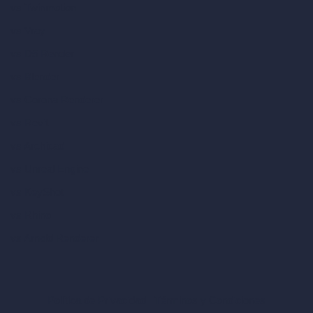
vs Twinmotion
vs Vray
vs D5 Render
vs Blender
vs Corona Renderer
vs Revit
vs Archicad
vs Unreal Engine
vs KeyShot
vs Rhino
vs Arnold Renderer
Política de Privacidad
Términos y Condiciones