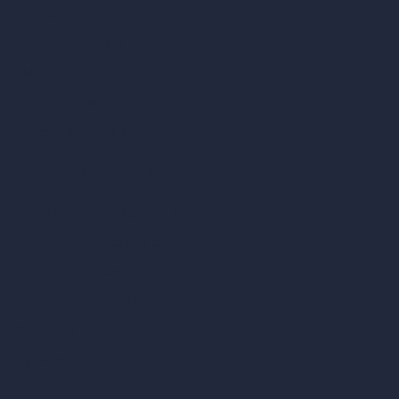
Ejemplos
Ofertas de empleo
Blog
¿Cómo funciona?
Become a Reseller
Nuestra suite de arquitectura con IA
Herramientas de arquitectura con IA
Diseño de habitaciones con IA
Diseño urbano con IA
Escenificación virtual con IA
Generador de conceptos con IA
Inpainting con IA