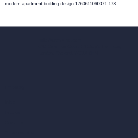
modern-apartment-building-design-1760611060071-173
hello@archivinci.com
C/O Bmd Fox Court, 14 Gray's Inn Road,
London, England, WC1X 8HN
Empresa
Inicio
Precios
Contacto
Sobre nosotros