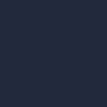
Transferencia de estilo con IA
Diseño de plan maestro con IA
Generador de mapas HDRI 360°
Mejorador y escalador de renders con IA
Eliminar muebles con IA
Diseño de paisajes con IA
Calculadoras de arquitectura
Calculadora de metros cuadrados
Calculadora y conversor de escala
Calculadora de tamaño de habitación
Calculadora de tiempo de renderizado
Calculadora de pies cúbicos