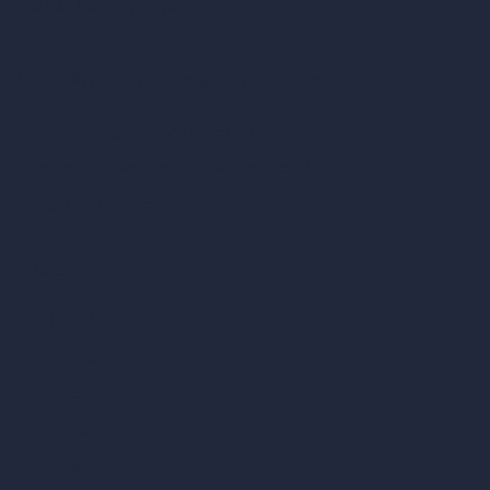
Calculadora de pintura
Herramientas de IA basadas en créditos
Editor de imágenes con IA (ArchiGPT)
Generador de ángulos alternativos con IA
Render a video con IA
Comparar
vs SketchUp
vs 3ds Max
vs Autocad
vs Enscape
vs Lumion