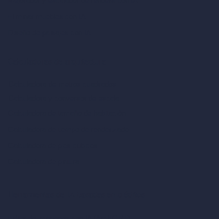
Mejorador y escalador de renders con IA
Eliminar muebles con IA
Diseño de paisajes con IA
Calculadoras de arquitectura
Calculadora de metros cuadrados
Calculadora y conversor de escala
Calculadora de tamaño de habitación
Calculadora de tiempo de renderizado
Calculadora de pies cúbicos
Calculadora de pintura
Herramientas de IA basadas en créditos
Editor de imágenes con IA (ArchiGPT)