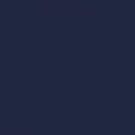
hello@archivinci.com
C/O Bmd Fox Court, 14 Gray's Inn Road,
London, England, WC1X 8HN
Empresa
Inicio
Precios
Contacto
Sobre nosotros
Ejemplos
Ofertas de empleo
Blog
¿Cómo funciona?