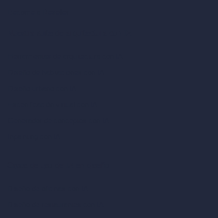
Become a Reseller
Nuestra suite de arquitectura con IA
Herramientas de arquitectura con IA
Diseño de habitaciones con IA
Diseño urbano con IA
Escenificación virtual con IA
Generador de conceptos con IA
Inpainting con IA
Casos de uso de IA en diseño
Diseño de oficinas con IA
Diseño de restaurantes con IA