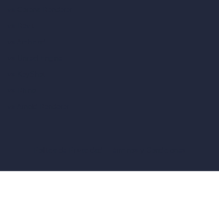
vs Corona Renderer
vs Revit
vs Archicad
vs Unreal Engine
vs KeyShot
vs Rhino
vs Arnold Renderer
Política de Privacidad
Términos y Condiciones