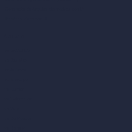
Generador de ángulos alternativos con IA
Render a video con IA
Comparar
vs SketchUp
vs 3ds Max
vs Autocad
vs Enscape
vs Lumion
vs Twinmotion
vs Vray
vs D5 Render
vs Blender