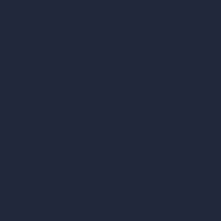
Diseño de tiendas con IA
Diseño de cafeterías con IA
Diseño de villas con IA
Diseño de hoteles con IA
Diseño de hospitales con IA
RoomGPT
Diseño de casas con IA
Estilos de diseño de interiores
Estilos de exteriores arquitectónicos
Diseño de salas de estar con IA
Diseño de dormitorios con IA
Diseño de cocinas con IA
Diseño de baños con IA