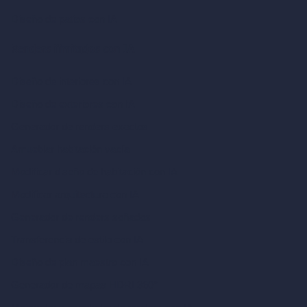
Diseño de patios con IA
Renders ilimitados con IA
Diseño de interiores con IA
Diseño de exteriores con IA
Generador de renders exactos
Amueblar habitación vacía
Modificar diseño de habitación con IA
Modificar arquitectura con IA
Generador de renders soñados
Transferencia de estilo con IA
Diseño de plan maestro con IA
Generador de mapas HDRI 360°