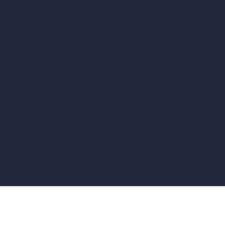
vs Blender
vs Corona Renderer
vs Revit
vs Archicad
vs Unreal Engine
vs KeyShot
vs Rhino
vs Arnold Renderer
Política de Privacidad
Términos y Condiciones