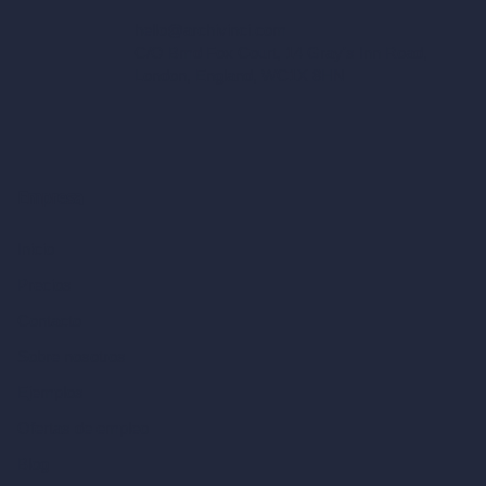
hello@archivinci.com
C/O Bmd Fox Court, 14 Gray's Inn Road,
London, England, WC1X 8HN
Empresa
Inicio
Precios
Contacto
Sobre nosotros
Ejemplos
Ofertas de empleo
Blog