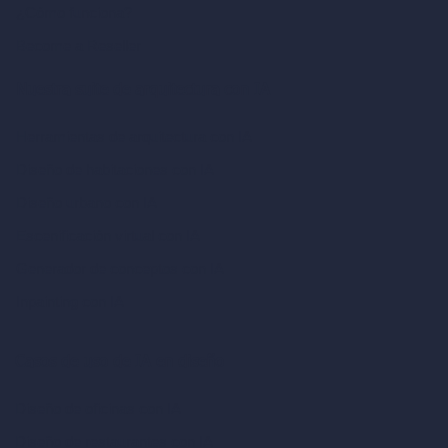
¿Cómo funciona?
Become a Reseller
Nuestra suite de arquitectura con IA
Herramientas de arquitectura con IA
Diseño de habitaciones con IA
Diseño urbano con IA
Escenificación virtual con IA
Generador de conceptos con IA
Inpainting con IA
Casos de uso de IA en diseño
Diseño de oficinas con IA
Diseño de restaurantes con IA