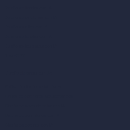
Diseño de tiendas con IA
Diseño de cafeterías con IA
Diseño de villas con IA
Diseño de hoteles con IA
Diseño de hospitales con IA
RoomGPT
Diseño de casas con IA
Estilos de diseño de interiores
Estilos de exteriores arquitectónicos
Diseño de salas de estar con IA
Diseño de dormitorios con IA
Diseño de cocinas con IA