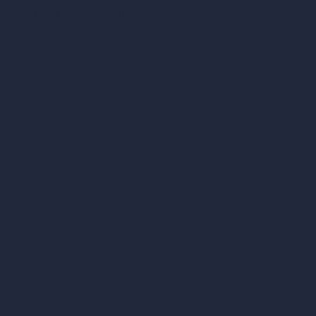
Editor de imágenes con IA (ArchiGPT)
Generador de ángulos alternativos con IA
Render a video con IA
Comparar
vs SketchUp
vs 3ds Max
vs Autocad
vs Enscape
vs Lumion
vs Twinmotion
vs Vray
vs D5 Render