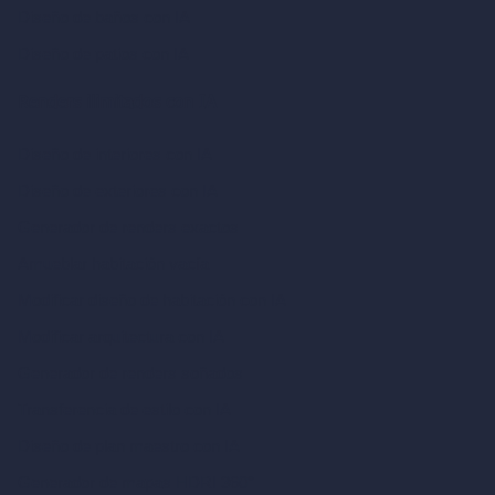
Diseño de baños con IA
Diseño de patios con IA
Renders ilimitados con IA
Diseño de interiores con IA
Diseño de exteriores con IA
Generador de renders exactos
Amueblar habitación vacía
Modificar diseño de habitación con IA
Modificar arquitectura con IA
Generador de renders soñados
Transferencia de estilo con IA
Diseño de plan maestro con IA
Generador de mapas HDRI 360°