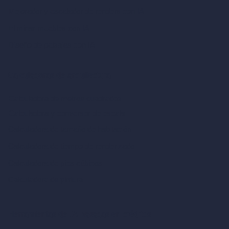
Mejorador y escalador de renders con IA
Eliminar muebles con IA
Diseño de paisajes con IA
Calculadoras de arquitectura
Calculadora de metros cuadrados
Calculadora y conversor de escala
Calculadora de tamaño de habitación
Calculadora de tiempo de renderizado
Calculadora de pies cúbicos
Calculadora de pintura
Herramientas de IA basadas en créditos