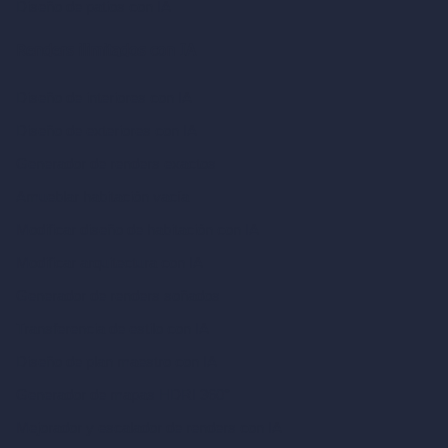
Diseño de patios con IA
Renders ilimitados con IA
Diseño de interiores con IA
Diseño de exteriores con IA
Generador de renders exactos
Amueblar habitación vacía
Modificar diseño de habitación con IA
Modificar arquitectura con IA
Generador de renders soñados
Transferencia de estilo con IA
Diseño de plan maestro con IA
Generador de mapas HDRI 360°
Mejorador y escalador de renders con IA