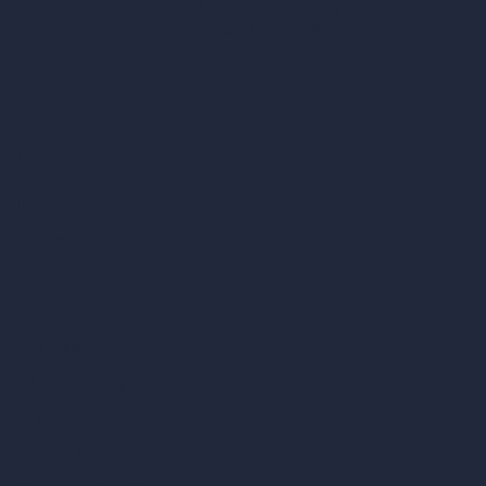
C/O Bmd Fox Court, 14 Gray's Inn Road,
London, England, WC1X 8HN
Empresa
Inicio
Precios
Contacto
Sobre nosotros
Ejemplos
Ofertas de empleo
Blog
¿Cómo funciona?