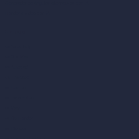
Generador de ángulos alternativos con IA
Render a video con IA
Comparar
vs SketchUp
vs 3ds Max
vs Autocad
vs Enscape
vs Lumion
vs Twinmotion
vs Vray
vs D5 Render
vs Blender
vs Corona Renderer