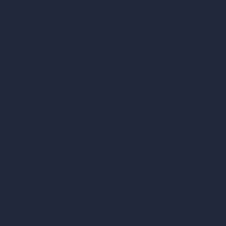
Eliminar muebles con IA
Diseño de paisajes con IA
Calculadoras de arquitectura
Calculadora de metros cuadrados
Calculadora y conversor de escala
Calculadora de tamaño de habitación
Calculadora de tiempo de renderizado
Calculadora de pies cúbicos
Calculadora de pintura
Herramientas de IA basadas en créditos
Editor de imágenes con IA (ArchiGPT)