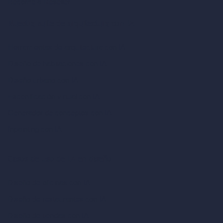
Become a Reseller
Nuestra suite de arquitectura con IA
Herramientas de arquitectura con IA
Diseño de habitaciones con IA
Diseño urbano con IA
Escenificación virtual con IA
Generador de conceptos con IA
Inpainting con IA
Casos de uso de IA en diseño
Diseño de oficinas con IA
Diseño de restaurantes con IA
Diseño de tiendas con IA