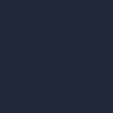
Diseño de cafeterías con IA
Diseño de villas con IA
Diseño de hoteles con IA
Diseño de hospitales con IA
RoomGPT
Diseño de casas con IA
Estilos de diseño de interiores
Estilos de exteriores arquitectónicos
Diseño de salas de estar con IA
Diseño de dormitorios con IA
Diseño de cocinas con IA
Diseño de baños con IA