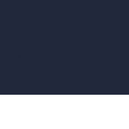
vs Revit
vs Archicad
vs Unreal Engine
vs KeyShot
vs Rhino
vs Arnold Renderer
Política de Privacidad
Términos y Condiciones