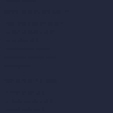
Become a Reseller
Nuestra suite de arquitectura con IA
Herramientas de arquitectura con IA
Diseño de habitaciones con IA
Diseño urbano con IA
Escenificación virtual con IA
Generador de conceptos con IA
Inpainting con IA
Casos de uso de IA en diseño
Diseño de oficinas con IA
Diseño de restaurantes con IA
Diseño de tiendas con IA