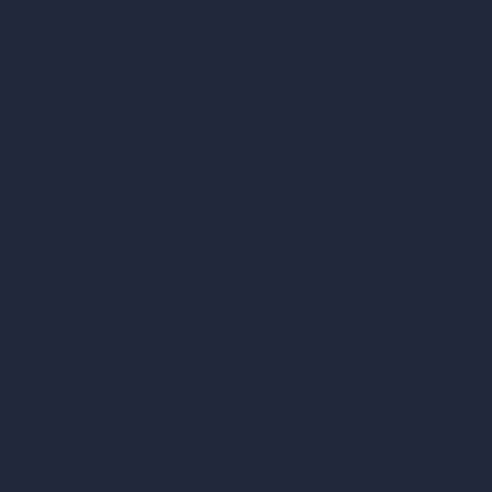
C/O Bmd Fox Court, 14 Gray's Inn Road,
London, England, WC1X 8HN
Empresa
Inicio
Precios
Contacto
Sobre nosotros
Ejemplos
Ofertas de empleo
Blog
¿Cómo funciona?