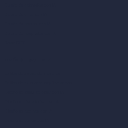
Diseño de cafeterías con IA
Diseño de villas con IA
Diseño de hoteles con IA
Diseño de hospitales con IA
RoomGPT
Diseño de casas con IA
Estilos de diseño de interiores
Estilos de exteriores arquitectónicos
Diseño de salas de estar con IA
Diseño de dormitorios con IA
Diseño de cocinas con IA
Diseño de baños con IA