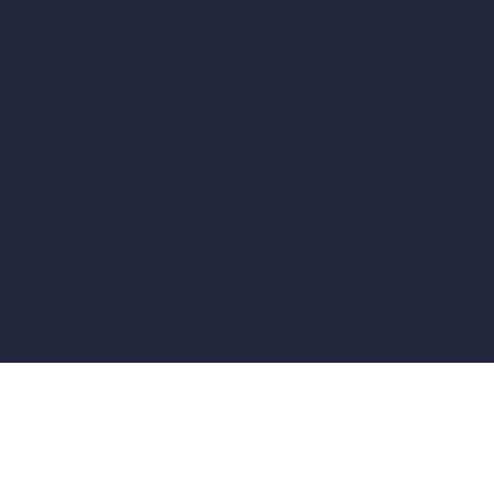
vs Revit
vs Archicad
vs Unreal Engine
vs KeyShot
vs Rhino
vs Arnold Renderer
Política de Privacidad
Términos y Condiciones