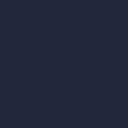
Eliminar muebles con IA
Diseño de paisajes con IA
Calculadoras de arquitectura
Calculadora de metros cuadrados
Calculadora y conversor de escala
Calculadora de tamaño de habitación
Calculadora de tiempo de renderizado
Calculadora de pies cúbicos
Calculadora de pintura
Herramientas de IA basadas en créditos
Editor de imágenes con IA (ArchiGPT)