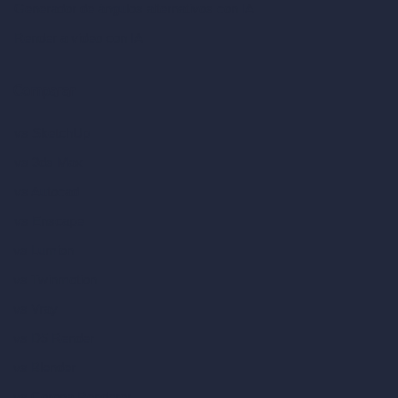
Generador de ángulos alternativos con IA
Render a video con IA
Comparar
vs SketchUp
vs 3ds Max
vs Autocad
vs Enscape
vs Lumion
vs Twinmotion
vs Vray
vs D5 Render
vs Blender
vs Corona Renderer