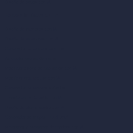
Diseño de patios con IA
Renders ilimitados con IA
Diseño de interiores con IA
Diseño de exteriores con IA
Generador de renders exactos
Amueblar habitación vacía
Modificar diseño de habitación con IA
Modificar arquitectura con IA
Generador de renders soñados
Transferencia de estilo con IA
Diseño de plan maestro con IA
Generador de mapas HDRI 360°
Mejorador y escalador de renders con IA