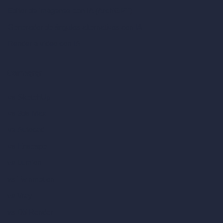
Editor de imágenes con IA (ArchiGPT)
Generador de ángulos alternativos con IA
Render a video con IA
Comparar
vs SketchUp
vs 3ds Max
vs Autocad
vs Enscape
vs Lumion
vs Twinmotion
vs Vray
vs D5 Render