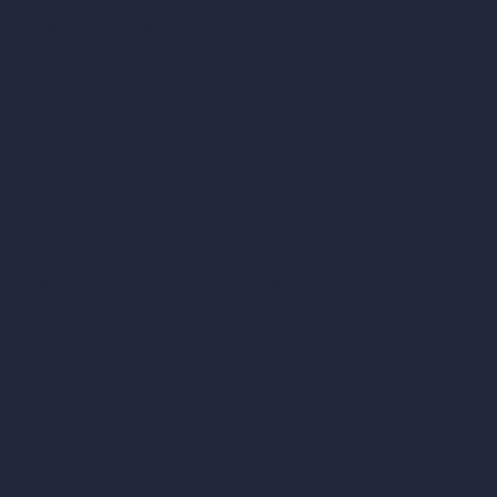
Mejorador y escalador de renders con IA
Eliminar muebles con IA
Diseño de paisajes con IA
Calculadoras de arquitectura
Calculadora de metros cuadrados
Calculadora y conversor de escala
Calculadora de tamaño de habitación
Calculadora de tiempo de renderizado
Calculadora de pies cúbicos
Calculadora de pintura
Herramientas de IA basadas en créditos