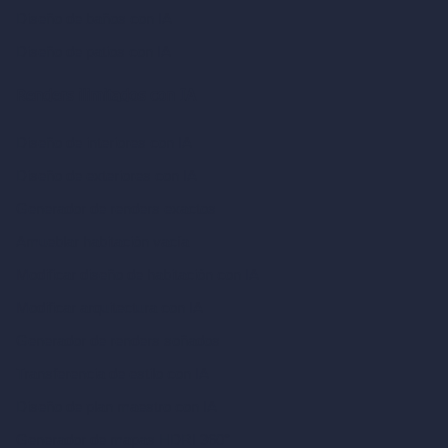
Diseño de baños con IA
Diseño de patios con IA
Renders ilimitados con IA
Diseño de interiores con IA
Diseño de exteriores con IA
Generador de renders exactos
Amueblar habitación vacía
Modificar diseño de habitación con IA
Modificar arquitectura con IA
Generador de renders soñados
Transferencia de estilo con IA
Diseño de plan maestro con IA
Generador de mapas HDRI 360°