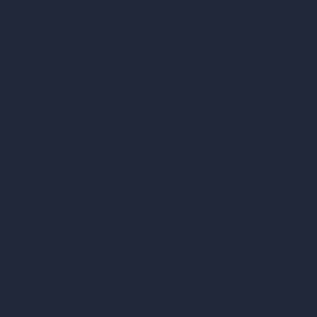
hello@archivinci.com
C/O Bmd Fox Court, 14 Gray's Inn Road,
London, England, WC1X 8HN
Empresa
Inicio
Precios
Contacto
Sobre nosotros
Ejemplos
Ofertas de empleo
Blog