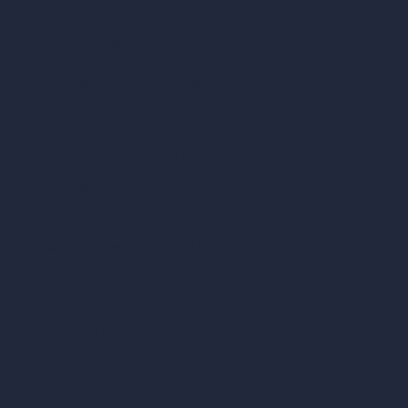
¿Cómo funciona?
Become a Reseller
Nuestra suite de arquitectura con IA
Herramientas de arquitectura con IA
Diseño de habitaciones con IA
Diseño urbano con IA
Escenificación virtual con IA
Generador de conceptos con IA
Inpainting con IA
Casos de uso de IA en diseño
Diseño de oficinas con IA
Diseño de restaurantes con IA