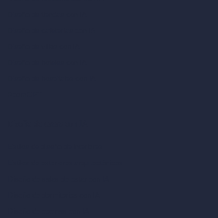
Diseño de tiendas con IA
Diseño de cafeterías con IA
Diseño de villas con IA
Diseño de hoteles con IA
Diseño de hospitales con IA
RoomGPT
Diseño de casas con IA
Estilos de diseño de interiores
Estilos de exteriores arquitectónicos
Diseño de salas de estar con IA
Diseño de dormitorios con IA
Diseño de cocinas con IA