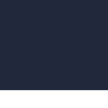
vs Blender
vs Corona Renderer
vs Revit
vs Archicad
vs Unreal Engine
vs KeyShot
vs Rhino
vs Arnold Renderer
Política de Privacidad
Términos y Condiciones