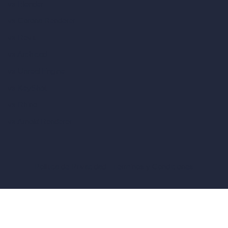
vs Blender
vs Corona Renderer
vs Revit
vs Archicad
vs Unreal Engine
vs KeyShot
vs Rhino
vs Arnold Renderer
Política de Privacidad
Términos y Condiciones