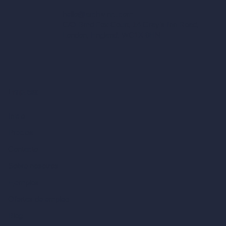
hello@archivinci.com
C/O Bmd Fox Court, 14 Gray's Inn Road,
London, England, WC1X 8HN
Empresa
Inicio
Precios
Contacto
Sobre nosotros
Ejemplos
Ofertas de empleo
Blog