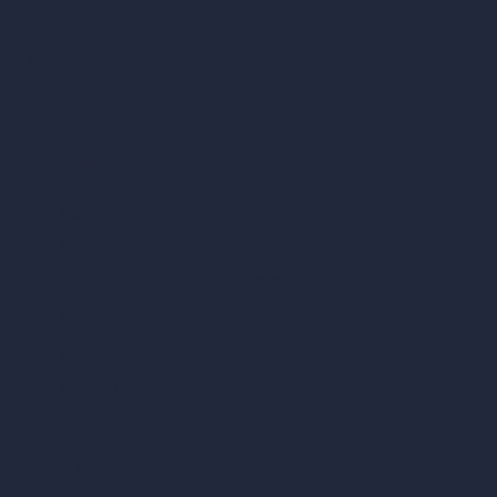
Mejorador y escalador de renders con IA
Eliminar muebles con IA
Diseño de paisajes con IA
Calculadoras de arquitectura
Calculadora de metros cuadrados
Calculadora y conversor de escala
Calculadora de tamaño de habitación
Calculadora de tiempo de renderizado
Calculadora de pies cúbicos
Calculadora de pintura
Herramientas de IA basadas en créditos