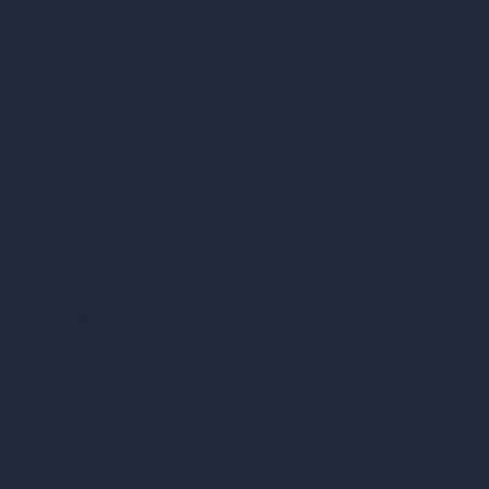
Editor de imágenes con IA (ArchiGPT)
Generador de ángulos alternativos con IA
Render a video con IA
Comparar
vs SketchUp
vs 3ds Max
vs Autocad
vs Enscape
vs Lumion
vs Twinmotion
vs Vray
vs D5 Render