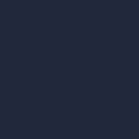
¿Cómo funciona?
Become a Reseller
Nuestra suite de arquitectura con IA
Herramientas de arquitectura con IA
Diseño de habitaciones con IA
Diseño urbano con IA
Escenificación virtual con IA
Generador de conceptos con IA
Inpainting con IA
Casos de uso de IA en diseño
Diseño de oficinas con IA
Diseño de restaurantes con IA