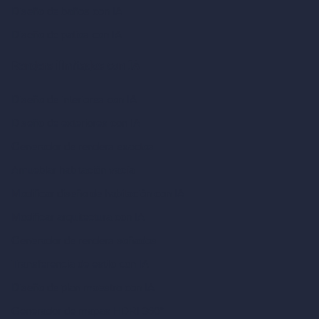
Diseño de baños con IA
Diseño de patios con IA
Renders ilimitados con IA
Diseño de interiores con IA
Diseño de exteriores con IA
Generador de renders exactos
Amueblar habitación vacía
Modificar diseño de habitación con IA
Modificar arquitectura con IA
Generador de renders soñados
Transferencia de estilo con IA
Diseño de plan maestro con IA
Generador de mapas HDRI 360°