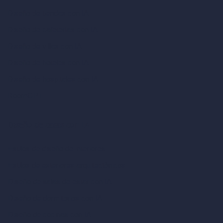
Diseño de tiendas con IA
Diseño de cafeterías con IA
Diseño de villas con IA
Diseño de hoteles con IA
Diseño de hospitales con IA
RoomGPT
Diseño de casas con IA
Estilos de diseño de interiores
Estilos de exteriores arquitectónicos
Diseño de salas de estar con IA
Diseño de dormitorios con IA
Diseño de cocinas con IA