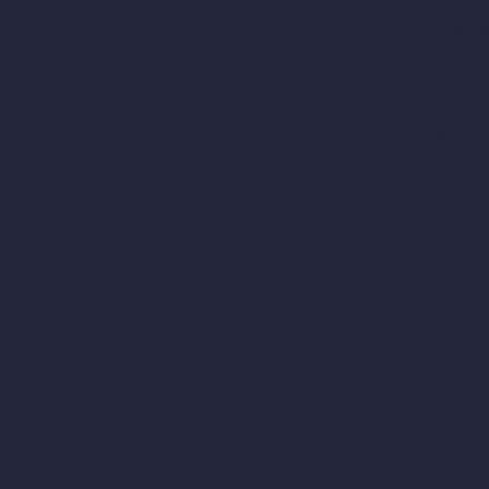
Diseño de restaura
Diseño de tiendas 
Diseño de cafeterí
Diseño de villas co
Diseño de hoteles 
Diseño de hospital
RoomGPT
Diseño de casas 
Estilos de diseño de
Estilos de exterior
Diseño de salas de
Diseño de dormitor