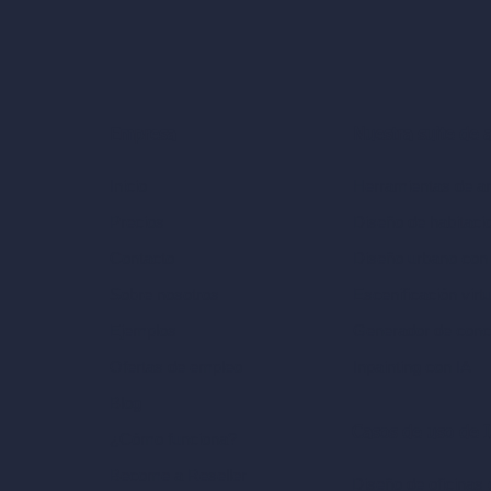
Nuestra suite de 
Empresa
Herramientas de ar
Inicio
Diseño de habitaci
Precios
Diseño urbano con
Contacto
Escenificación virt
Sobre nosotros
Generador de conc
Ejemplos
Inpainting con IA
Ofertas de empleo
Blog
Casos de uso de I
¿Cómo funciona?
Become a Reseller
Diseño de oficinas 