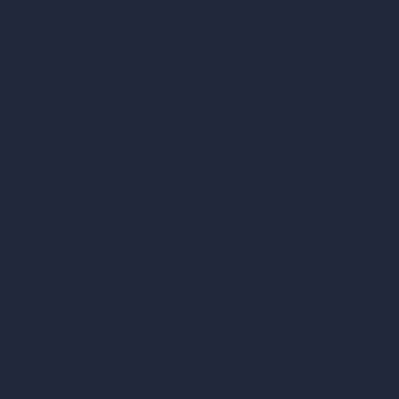
vs Lumion
A
vs Twinmotion
vs Vray
vs D5 Render
vs Blender
vs Corona Renderer
vs Revit
vs Archicad
vs Unreal Engine
vs KeyShot
vs Rhino
vs Arnold Renderer