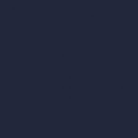
Generador de mapas HDRI 360°
ntes con IA
Mejorador y escalador de renders con I
con IA
Eliminar muebles con IA
as con IA
Diseño de paisajes con IA
n IA
con IA
Calculadoras de arquitectura
es con IA
Calculadora de metros cuadrados
Calculadora y conversor de escala
Calculadora de tamaño de habitación
con IA
Calculadora de tiempo de renderizado
 interiores
Calculadora de pies cúbicos
es arquitectónicos
Calculadora de pintura
 estar con IA
ios con IA