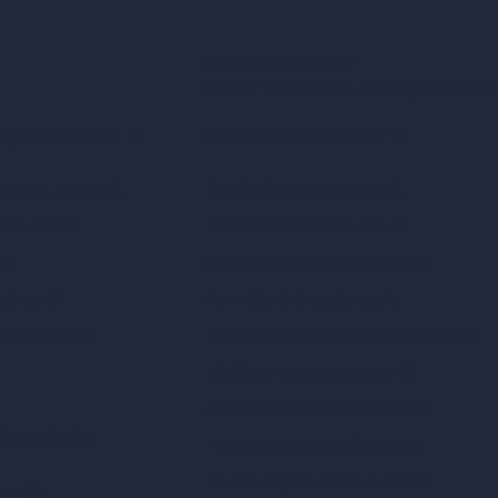
hello@archivinci.com
C/O Bmd Fox Court, 14 Gray's Inn Ro
arquitectura con IA
Renders ilimitados con IA
quitectura con IA
Diseño de interiores con IA
ones con IA
Diseño de exteriores con IA
 IA
Generador de renders exactos
ual con IA
Amueblar habitación vacía
eptos con IA
Modificar diseño de habitación con IA
Modificar arquitectura con IA
Generador de renders soñados
A en diseño
Transferencia de estilo con IA
Diseño de plan maestro con IA
con IA