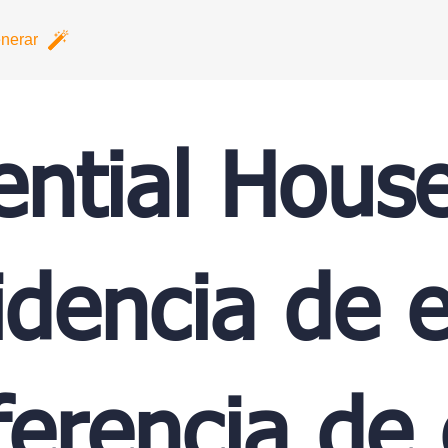
nerar
ential Hous
dencia de es
ferencia de 