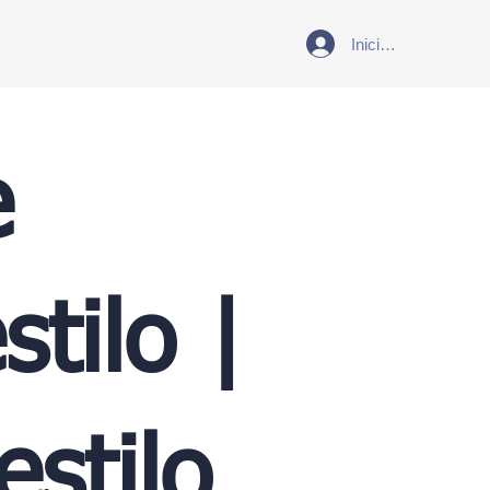
Iniciar sesión
e
tilo |
estilo