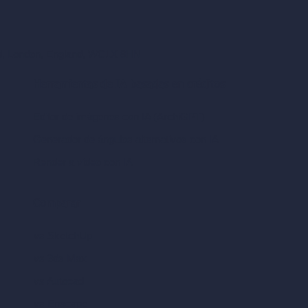
ad, London, England, WC1X 8HN
Herramientas de IA basadas en créditos
Editor de imágenes con IA (ArchiGPT)
Generador de ángulos alternativos con IA
Render a video con IA
Comparar
vs SketchUp
vs 3ds Max
vs Autocad
vs Enscape