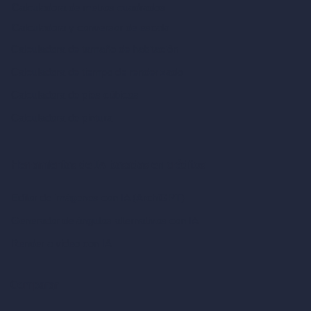
Calculadora de metros cuadrados
Calculadora y conversor de escala
Calculadora de tamaño de habitación
Calculadora de tiempo de renderizado
Calculadora de pies cúbicos
Calculadora de pintura
Herramientas de IA basadas en créditos
Editor de imágenes con IA (ArchiGPT)
Generador de ángulos alternativos con IA
Render a video con IA
Comparar