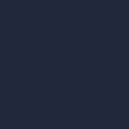
Empresa
Inicio
Precios
Contacto
Sobre nosotros
Ejemplos
Ofertas de empleo
Blog
¿Cómo funciona?
Become a Reseller
Nuestra suite de arquitectura con IA
Herramientas de arquitectura con IA
Diseño de habitaciones con IA