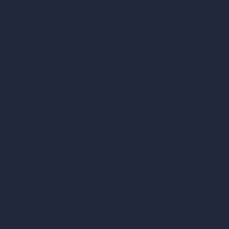
vs SketchUp
vs 3ds Max
vs Autocad
vs Enscape
vs Lumion
vs Twinmotion
vs Vray
vs D5 Render
vs Blender
vs Corona Renderer
vs Revit
vs Archicad
vs Unreal Engine
vs KeyShot