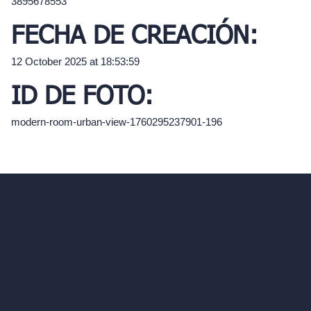
3895678553
FECHA DE CREACIÓN:
12 October 2025 at 18:53:59
ID DE FOTO:
modern-room-urban-view-1760295237901-196
hello@archivinci.com
C/O Bmd Fox Court, 14 Gray's Inn Road,
London, England, WC1X 8HN