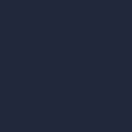
Diseño urbano con IA
Escenificación virtual con IA
Generador de conceptos con IA
Inpainting con IA
Casos de uso de IA en diseño
Diseño de oficinas con IA
Diseño de restaurantes con IA
Diseño de tiendas con IA
Diseño de cafeterías con IA
Diseño de villas con IA
Diseño de hoteles con IA
Diseño de hospitales con IA