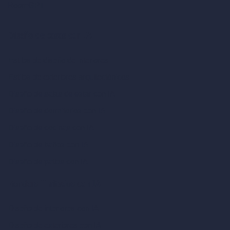
RoomGPT
Diseño de casas con IA
Estilos de diseño de interiores
Estilos de exteriores arquitectónicos
Diseño de salas de estar con IA
Diseño de dormitorios con IA
Diseño de cocinas con IA
Diseño de baños con IA
Diseño de patios con IA
Renders ilimitados con IA
Diseño de interiores con IA
Diseño de exteriores con IA