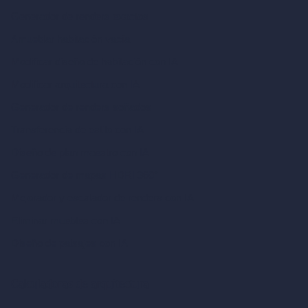
Generador de renders exactos
Amueblar habitación vacía
Modificar diseño de habitación con IA
Modificar arquitectura con IA
Generador de renders soñados
Transferencia de estilo con IA
Diseño de plan maestro con IA
Generador de mapas HDRI 360°
Mejorador y escalador de renders con IA
Eliminar muebles con IA
Diseño de paisajes con IA
Calculadoras de arquitectura