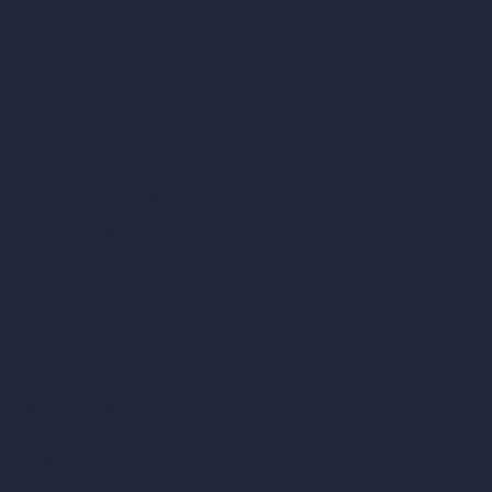
Casos de uso de IA en diseño
Diseño de oficinas con IA
Diseño de restaurantes con IA
Diseño de tiendas con IA
Diseño de cafeterías con IA
Diseño de villas con IA
Diseño de hoteles con IA
Diseño de hospitales con IA
RoomGPT
Diseño de casas con IA
Estilos de diseño de interiores