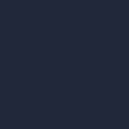
vs Twinmotion
vs Vray
vs D5 Render
vs Blender
vs Corona Renderer
vs Revit
vs Archicad
vs Unreal Engine
vs KeyShot
vs Rhino
vs Arnold Renderer
Política de Privacidad
Términos y Condiciones