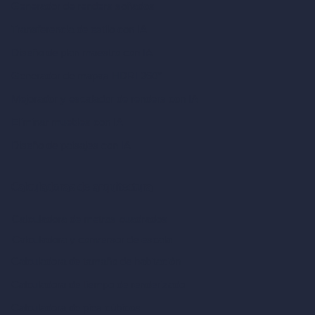
Generador de renders soñados
Transferencia de estilo con IA
Diseño de plan maestro con IA
Generador de mapas HDRI 360°
Mejorador y escalador de renders con IA
Eliminar muebles con IA
Diseño de paisajes con IA
Calculadoras de arquitectura
Calculadora de metros cuadrados
Calculadora y conversor de escala
Calculadora de tamaño de habitación
Calculadora de tiempo de renderizado
Calculadora de pies cúbicos