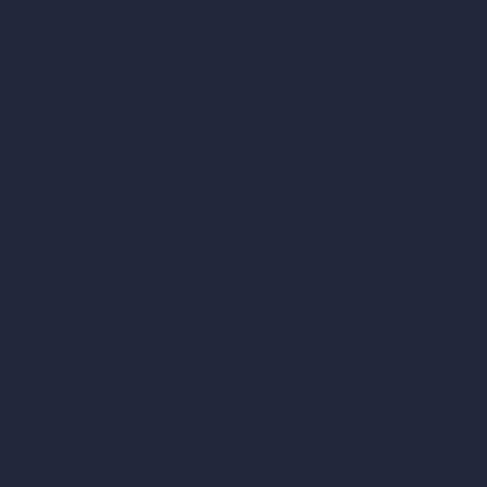
Calculadora de pintura
Herramientas de IA basadas en créditos
Editor de imágenes con IA (ArchiGPT)
Generador de ángulos alternativos con IA
Render a video con IA
Comparar
vs SketchUp
vs 3ds Max
vs Autocad
vs Enscape
vs Lumion