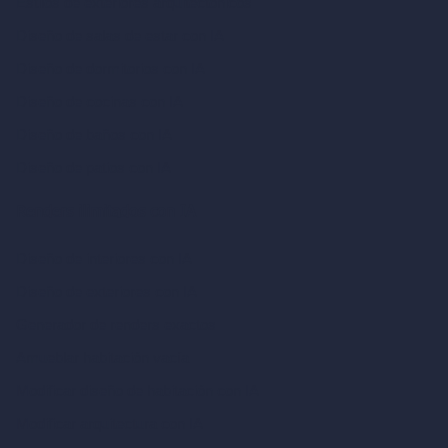
Estilos de exteriores arquitectónicos
Diseño de salas de estar con IA
Diseño de dormitorios con IA
Diseño de cocinas con IA
Diseño de baños con IA
Diseño de patios con IA
Renders ilimitados con IA
Diseño de interiores con IA
Diseño de exteriores con IA
Generador de renders exactos
Amueblar habitación vacía
Modificar diseño de habitación con IA
Modificar arquitectura con IA