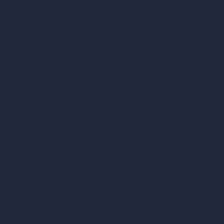
Ejemplos
Ofertas de empleo
Blog
¿Cómo funciona?
Become a Reseller
Nuestra suite de arquitectura con IA
Herramientas de arquitectura con IA
Diseño de habitaciones con IA
Diseño urbano con IA
Escenificación virtual con IA
Generador de conceptos con IA
Inpainting con IA