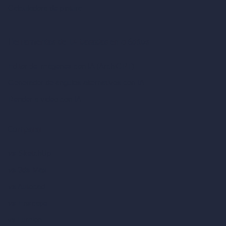
Calculadora de pintura
Herramientas de IA basadas en créditos
Editor de imágenes con IA (ArchiGPT)
Generador de ángulos alternativos con IA
Render a video con IA
Comparar
vs SketchUp
vs 3ds Max
vs Autocad
vs Enscape
vs Lumion