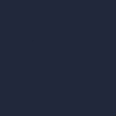
Ejemplos
Ofertas de empleo
Blog
¿Cómo funciona?
Become a Reseller
Nuestra suite de arquitectura con IA
Herramientas de arquitectura con IA
Diseño de habitaciones con IA
Diseño urbano con IA
Escenificación virtual con IA
Generador de conceptos con IA
Inpainting con IA