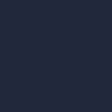
Casos de uso de IA en diseño
Diseño de oficinas con IA
Diseño de restaurantes con IA
Diseño de tiendas con IA
Diseño de cafeterías con IA
Diseño de villas con IA
Diseño de hoteles con IA
Diseño de hospitales con IA
RoomGPT
Diseño de casas con IA
Estilos de diseño de interiores
Estilos de exteriores arquitectónicos