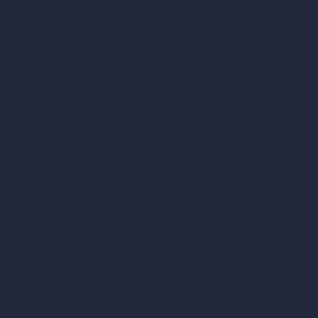
vs Twinmotion
vs Vray
vs D5 Render
vs Blender
vs Corona Renderer
vs Revit
vs Archicad
vs Unreal Engine
vs KeyShot
vs Rhino
vs Arnold Renderer
Política de Privacidad
Términos y Condiciones