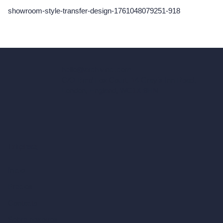
showroom-style-transfer-design-1761048079251-918
hello@archivinci.com
C/O Bmd Fox Court, 14 Gray's Inn Road,
London, England, WC1X 8HN
Empresa
Inicio
Precios
Contacto
Sobre nosotros