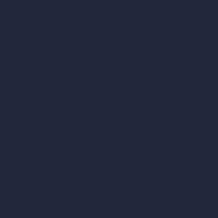
Generador de renders soñados
Transferencia de estilo con IA
Diseño de plan maestro con IA
Generador de mapas HDRI 360°
Mejorador y escalador de renders con IA
Eliminar muebles con IA
Diseño de paisajes con IA
Calculadoras de arquitectura
Calculadora de metros cuadrados
Calculadora y conversor de escala
Calculadora de tamaño de habitación
Calculadora de tiempo de renderizado
Calculadora de pies cúbicos