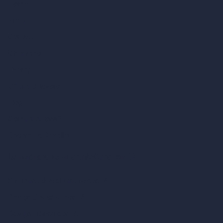
Home
Prezzi
Contatti
Chi siamo
Esempi
Offerte di lavoro
Blog
Come funziona?
Become a Reseller
La nostra suite di architettura con IA
Strumenti di architettura con IA
Design di stanze con IA
Design urbano con IA