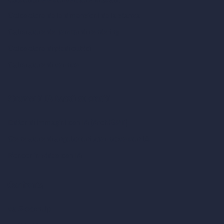
Calcolatore delle dimensioni della stanza
Calcolatore del tempo di rendering
Calcolatore di piedi cubici
Calcolatore di vernice
Strumenti IA basati su crediti
Editor di immagini con IA (ArchiGPT)
Generatore di angolazioni alternative con IA
Render in video con IA
Confronta
vs SketchUp