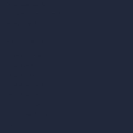
Virtual staging con IA
Generatore di concept con IA
Inpainting con IA
Casi d’uso dell’IA nel design
Design di uffici con IA
Design di ristoranti con IA
Design di negozi con IA
Design di bar con IA
Design di ville con IA
Design di hotel con IA
Design di ospedali con IA
RoomGPT