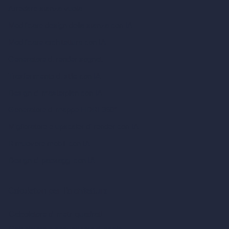
Arredare stanza vuota
Modificare design della stanza con IA
Modificare architettura con IA
Generatore di render sognati
Trasferimento di stile con IA
Design di masterplan con IA
Generatore di mappe HDRI 360°
Miglioratore e upscaler di render con IA
Rimuovere mobili con IA
Design di paesaggi con IA
Calcolatori per l’architettura
Calcolatore di metri quadrati
Calcolatore e convertitore di scala