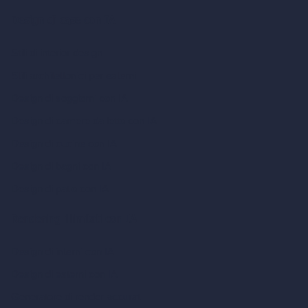
Design di case con IA
Stili di interior design
Stili architettonici per esterni
Design di soggiorni con IA
Design di camere da letto con IA
Design di cucine con IA
Design di bagni con IA
Design di patio con IA
Rendering illimitati con IA
Design di interni con IA
Design di esterni con IA
Generatore di render accurati