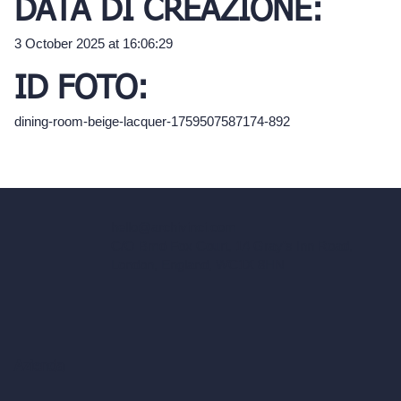
DATA DI CREAZIONE:
3 October 2025 at 16:06:29
ID FOTO:
dining-room-beige-lacquer-1759507587174-892
hello@archivinci.com
C/O Bmd Fox Court, 14 Gray's Inn Road,
London, England, WC1X 8HN
Azienda