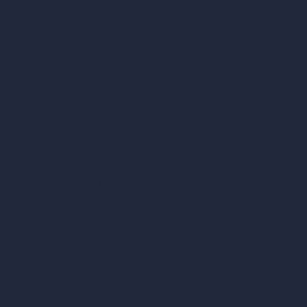
vs 3ds Max
vs Autocad
vs Enscape
vs Lumion
vs Twinmotion
vs Vray
vs D5 Render
vs Blender
vs Corona Renderer
vs Revit
vs Archicad
vs Unreal Engine
vs KeyShot
vs Rhino