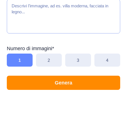
Numero di immagini*
1
2
3
4
Genera