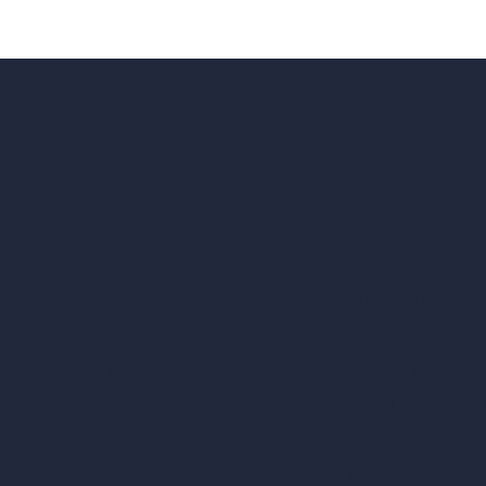
La nostra suite di
Azienda
Strumenti di archite
Home
Design di stanze c
Prezzi
Design urbano con
Contatti
Virtual staging con 
Chi siamo
Generatore di conc
Esempi
Inpainting con IA
Offerte di lavoro