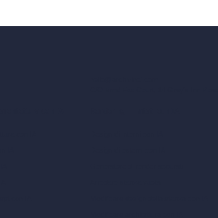
hello@archivinci.com
C/O Bmd Fox Court, 14 Gray's Inn Ro
 architettura con IA
Rendering illimitati con IA
ttura con IA
Design di interni con IA
on IA
Design di esterni con IA
 IA
Generatore di render accurati
IA
Arredare stanza vuota
ept con IA
Modificare design della stanza con IA
Modificare architettura con IA