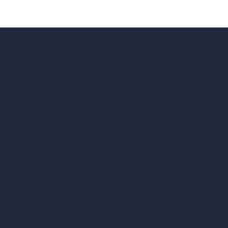
ad, London, England, WC1X 8HN
Strumenti IA basati su crediti
Editor di immagini con IA (ArchiGPT)
Generatore di angolazioni alternative con IA
Render in video con IA
Confronta