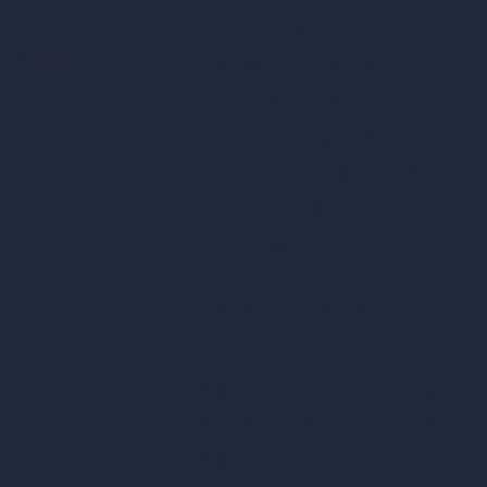
Generatore di render sognati
 nel design
Trasferimento di stile con IA
Design di masterplan con IA
 IA
Generatore di mappe HDRI 360°
 con IA
Miglioratore e upscaler di render con IA
on IA
Rimuovere mobili con IA
A
Design di paesaggi con IA
IA
 IA
Calcolatori per l’architettura
con IA
Calcolatore di metri quadrati
Calcolatore e convertitore di scala
Calcolatore delle dimensioni della stanz
n IA
Calcolatore del tempo di rendering
gn