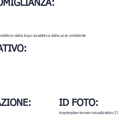
SOMIGLIANZA:
seldıkce daha koyu azaldıkca daha acık senklerde
TIVO:
AZIONE:
ID FOTO:
masterplan-terrain-visualization