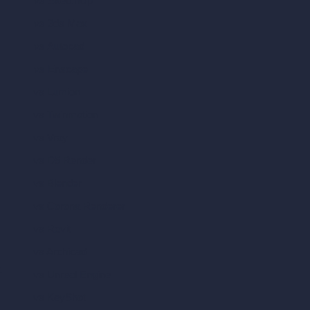
vs SketchUp
vs 3ds Max
vs Autocad
vs Enscape
vs Lumion
vs Twinmotion
vs Vray
vs D5 Render
vs Blender
vs Corona Renderer
vs Revit
vs Archicad
a
vs Unreal Engine
vs KeyShot