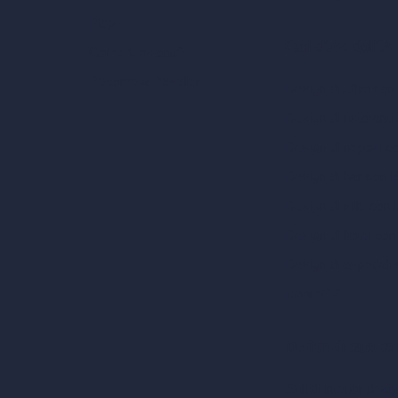
Blog
Casi d’uso dell’IA
Come funziona?
Become a Reseller
Design di uffici con
Design di ristoranti
Design di negozi c
Design di bar con I
Design di ville con 
Design di hotel con
Design di ospedali 
RoomGPT
Design di case co
Stili di interior desi